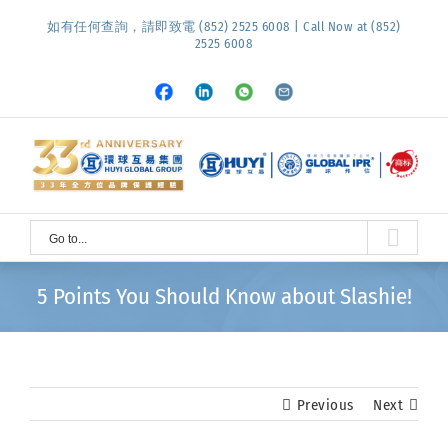
Skip
如有任何查詢，請即致電 (852) 2525 6008 | Call Now at (852)
to
2525 6008
content
Facebook
LinkedIn
Whatsapp
Email
Go to...
5 Points You Should Know about Slashie!
Previous
Next