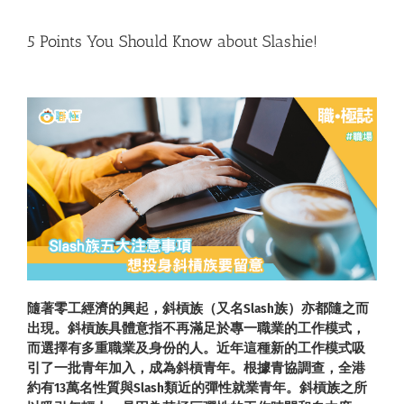
5 Points You Should Know about Slashie!
隨著零工經濟的興起，斜槓族（又名Slash族）亦都隨之而
出現。斜槓族具體意指不再滿足於專一職業的工作模式，
而選擇有多重職業及身份的人。近年這種新的工作模式吸
引了一批青年加入，成為斜槓青年。根據青協調查，全港
約有13萬名性質與Slash類近的彈性就業青年。斜槓族之所