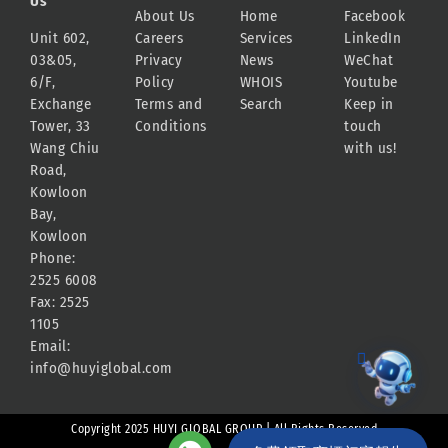
Us
About Us
Home
Facebook
Unit 602,
Careers
Services
LinkedIn
03&05,
Privacy
News
WeChat
6/F,
Policy
WHOIS
Youtube
Exchange
Terms and
Search
Keep in
Tower, 33
Conditions
touch
Wang Chiu
with us!
Road,
Kowloon
Bay,
Kowloon
Phone:
2525 6008
Fax: 2525
1105
Email:
info@huyiglobal.com
Copyright 2025 HUYI GLOBAL GROUP | All Rights Reserved