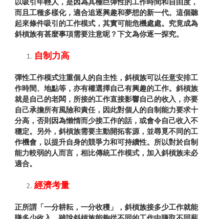
以吸引年輕人，是因為其極巨彈性的工作時間和自由度，
而且工種多樣化，適合追逐興趣和夢想的新一代。這個聽
起來條件吸引的工作模式，其實可能危機處處。究竟成為
斜槓族有甚麼事項需要注意呢？下文為你逐一探究。
自制力高
彈性工作模式注重個人的自主性，斜槓族可以任意安排工
作時間、地點等，亦有權選擇自己有興趣的工作。斜槓族
就是自己的老闆，所接的工作直接影響自己的收入，亦要
自己承擔所有風險和責任，因此對個人的自制能力要求十
分高，否則因為懶惰而少接工作的話，或會令自己收入不
穩定。另外，斜槓族需要主動開拓客源，並尋覓不同的工
作機會，以提升自身的競爭力和可持續性。所以對於自制
能力較弱的人而言，相比傳統工作模式，加入斜槓族未必
適合。
經濟考量
正所謂「一分耕耘，一分收穫」，斜槓族接多少工作就能
賺多少收入。雖說斜槓族能夠從不同的工作中賺取不同薪