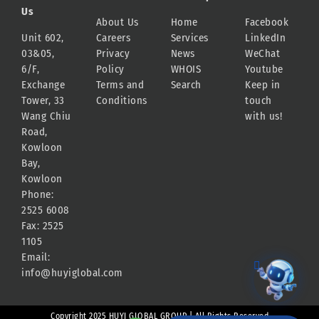
Us
About Us
Home
Facebook
Unit 602,
Careers
Services
LinkedIn
03&05,
Privacy
News
WeChat
6/F,
Policy
WHOIS
Youtube
Exchange
Terms and
Search
Keep in
Tower, 33
Conditions
touch
Wang Chiu
with us!
Road,
Kowloon
Bay,
Kowloon
Phone:
2525 6008
Fax: 2525
1105
Email:
info@huyiglobal.com
Copyright 2025 HUYI GLOBAL GROUP | All Rights Reserved