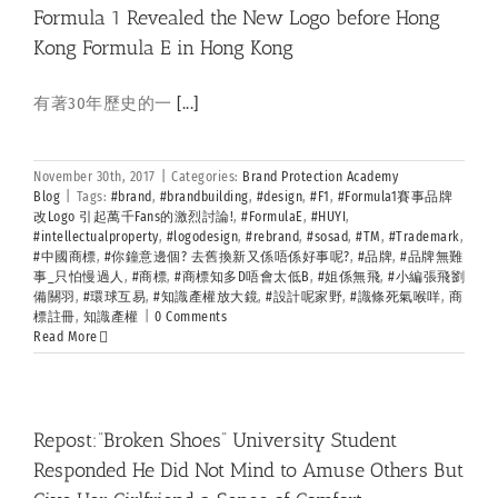
Formula 1 Revealed the New Logo before Hong
Kong Formula E in Hong Kong
有著30年歷史的一
[...]
November 30th, 2017
|
Categories:
Brand Protection Academy
Blog
|
Tags:
#brand
,
#brandbuilding
,
#design
,
#F1
,
#Formula1賽事品牌
改Logo 引起萬千Fans的激烈討論!
,
#FormulaE
,
#HUYI
,
#intellectualproperty
,
#logodesign
,
#rebrand
,
#sosad
,
#TM
,
#Trademark
,
#中國商標
,
#你鐘意邊個? 去舊換新又係唔係好事呢?
,
#品牌
,
#品牌無難
事_只怕慢過人
,
#商標
,
#商標知多D唔會太低B
,
#姐係無飛
,
#小編張飛劉
備關羽
,
#環球互易
,
#知識產權放大鏡
,
#設計呢家野
,
#識條死氣喉咩
,
商
標註冊
,
知識產權
|
0 Comments
Read More
Repost:”Broken Shoes” University Student
Responded He Did Not Mind to Amuse Others But