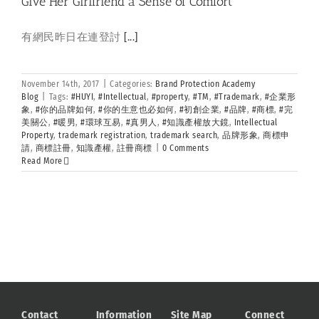
Give Her Girlfriend a Sense of Comfort
有網民昨日在連登討
[...]
November 14th, 2017
|
Categories:
Brand Protection Academy
Blog
|
Tags:
#HUYI
,
#Intellectual
,
#property
,
#TM
,
#Trademark
,
#企業形
象
,
#你的品牌如何
,
#你的生意也必如何
,
#初創企業
,
#品牌
,
#商標
,
#完
美關公
,
#暖男
,
#環球互易
,
#真男人
,
#知識產權放大鏡
,
Intellectual
Property
,
trademark registration
,
trademark search
,
品牌形象
,
商標申
請
,
商標註冊
,
知識產權
,
註冊商標
|
0 Comments
Read More
Contact
Information
Site Map
Connect