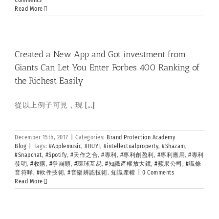
Comments
Read More
Created a New App and Got investment from
Giants Can Let You Enter Forbes 400 Ranking of
the Richest Easily
從以上例子可見，現
[...]
December 15th, 2017
|
Categories:
Brand Protection Academy
Blog
|
Tags:
#Applemusic
,
#HUYI
,
#intellectualproperty
,
#Shazam
,
#Snapchat
,
#Spotify
,
#天作之合
,
#專利
,
#專利創盈利
,
#專利應用
,
#專利
發明
,
#收購
,
#爭崩頭
,
#環球互易
,
#知識產權放大鏡
,
#蘋果公司
,
#識條
音符咩
,
#軟件技術
,
#音樂辨認技術
,
知識產權
|
0 Comments
Read More