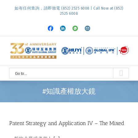
Skip
如有任何查詢，請即致電 (852) 2525 6008 | Call Now at (852)
to
2525 6008
content
Facebook
LinkedIn
Whatsapp
Email
Go to...
#知識產權放大鏡
Patent Strategy and Application IV – The Mixed