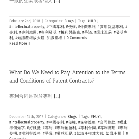
一般的企業或者個人
[...]
February 2nd, 2018
|
Categories:
Blogs
|
Tags:
#HUYI
,
#intellectualproperty
,
#中國專利
,
#侵權
,
#外觀專利
,
#實用新型專利
,
#
專利
,
#專利應用
,
#專利發明
,
#權利與義務
,
#爭議
,
#環球互易
,
#發明專
利
,
#知識產權放大鏡
,
知識產權
|
0 Comments
Read More
What Do We Need to Pay Attention to the Terms
and Conditions of Patent Contracts?
專利合同是對於專利
[...]
December 15th, 2017
|
Categories:
Blogs
|
Tags:
#HUYI
,
#intellectualproperty
,
#中國專利
,
#侵權
,
#保密義務
,
#合同條款
,
#唔止
得個知字
,
#好蝕抵
,
#專利
,
#專利創盈利
,
#專利合同
,
#專利應用
,
#專利
發明
,
#權利與義務
,
#爭議
,
#環球互易
,
#知識產權放大鏡
,
知識產權
|
0