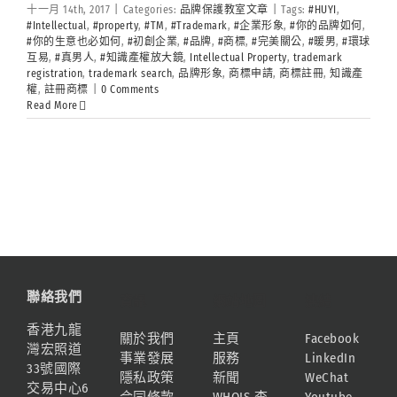
十一月 14th, 2017
|
Categories:
品牌保護教室文章
|
Tags:
#HUYI
,
#Intellectual
,
#property
,
#TM
,
#Trademark
,
#企業形象
,
#你的品牌如何
,
#你的生意也必如何
,
#初創企業
,
#品牌
,
#商標
,
#完美關公
,
#暖男
,
#環球
互易
,
#真男人
,
#知識產權放大鏡
,
Intellectual Property
,
trademark
registration
,
trademark search
,
品牌形象
,
商標申請
,
商標註冊
,
知識產
權
,
註冊商標
|
0 Comments
Read More
聯絡我們
資訊
網站地圖
連結
香港九龍
關於我們
主頁
Facebook
灣宏照道
事業發展
服務
LinkedIn
33號國際
隱私政策
新聞
WeChat
交易中心6