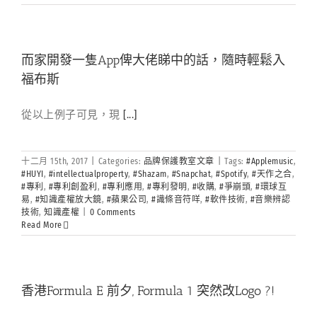
而家開發一隻App俾大佬睇中的話，隨時輕鬆入
福布斯
從以上例子可見，現
[...]
十二月 15th, 2017
|
Categories:
品牌保護教室文章
|
Tags:
#Applemusic
,
#HUYI
,
#intellectualproperty
,
#Shazam
,
#Snapchat
,
#Spotify
,
#天作之合
,
#專利
,
#專利創盈利
,
#專利應用
,
#專利發明
,
#收購
,
#爭崩頭
,
#環球互
易
,
#知識產權放大鏡
,
#蘋果公司
,
#識條音符咩
,
#軟件技術
,
#音樂辨認
技術
,
知識產權
|
0 Comments
Read More
香港Formula E 前夕, Formula 1 突然改Logo ?!