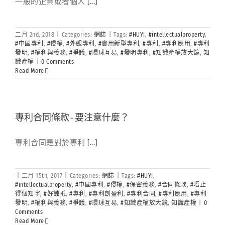
一般的企業或者個人
[...]
二月 2nd, 2018
|
Categories:
網誌
|
Tags:
#HUYI
,
#intellectualproperty
,
#中國專利
,
#侵權
,
#外觀專利
,
#實用新型專利
,
#專利
,
#專利應用
,
#專利
發明
,
#權利與義務
,
#爭議
,
#環球互易
,
#發明專利
,
#知識產權放大鏡
,
知
識產權
|
0 Comments
Read More
專利合同條款-要注意什麼？
專利合同是對於專利
[...]
十二月 15th, 2017
|
Categories:
網誌
|
Tags:
#HUYI
,
#intellectualproperty
,
#中國專利
,
#侵權
,
#保密義務
,
#合同條款
,
#唔止
得個知字
,
#好蝕抵
,
#專利
,
#專利創盈利
,
#專利合同
,
#專利應用
,
#專利
發明
,
#權利與義務
,
#爭議
,
#環球互易
,
#知識產權放大鏡
,
知識產權
|
0
Comments
Read More