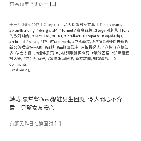
有著30年歷史的一
[...]
十一月 30th, 2017
|
Categories:
品牌保護教室文章
|
Tags:
#brand
,
#brandbuilding
,
#design
,
#F1
,
#Formula1賽事品牌 改Logo 引起萬千Fans
的激烈討論!
,
#FormulaE
,
#HUYI
,
#intellectualproperty
,
#logodesign
,
#rebrand
,
#sosad
,
#TM
,
#Trademark
,
#中國商標
,
#你鐘意邊個? 去舊換
新又係唔係好事呢?
,
#品牌
,
#品牌無難事_只怕慢過人
,
#商標
,
#商標知
多D唔會太低B
,
#姐係無飛
,
#小編張飛劉備關羽
,
#環球互易
,
#知識產權
放大鏡
,
#設計呢家野
,
#識條死氣喉咩
,
商標註冊
,
知識產權
|
0
Comments
Read More
轉載:贏掌聲Oreo爛鞋男生回應: 令人開心不介
意 只望女友安心
有網民昨日在連登討
[...]