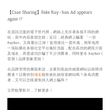
【Case Sharing】Fake Ray-ban Ad appears
again !?
在資訊氾濫的電子世代裡，網絡上充斥著各樣不同的網
站，當中內容真假交錯；近日，經典網上騙案 「一折
RayBan」又再重出江湖！套用過往一貫作風，簡單地用
一張貼圖在各個社交平台瘋狂洗版，配合高仿的網頁介面
及域名，再度成功詐騙了不少消費者，同時更令 RayBan (
雷朋 ) 品牌形象受損！
在品牌管理的層面來說，企業到底如何維護網站以保障消
費者？註冊特別
域名
能有效杜絕假冒網站嗎？身為消費
者，又可以怎樣避免掉入網上騙局？
立即點擊影片，了解更多！