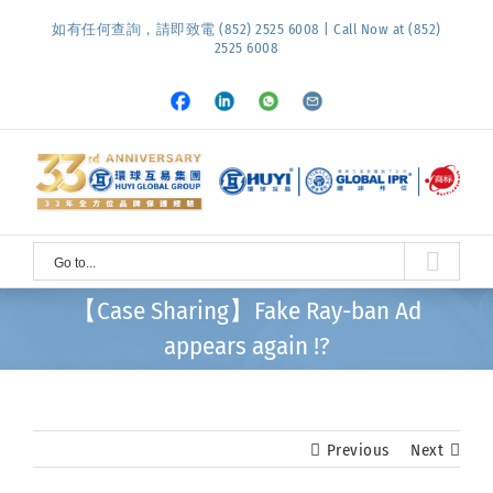
Skip
如有任何查詢，請即致電 (852) 2525 6008 | Call Now at (852)
to
2525 6008
content
Facebook
LinkedIn
Whatsapp
Email
Go to...
【Case Sharing】Fake Ray-ban Ad
appears again !?
Previous
Next