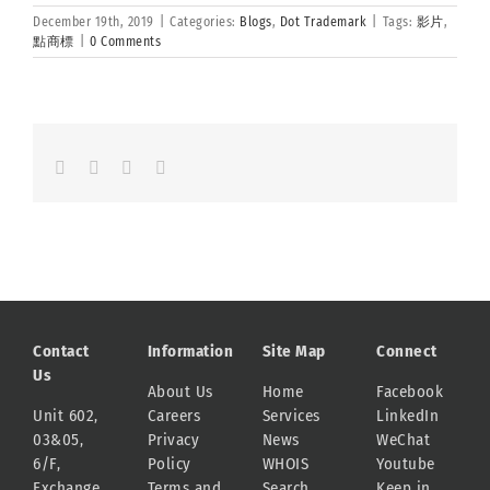
December 19th, 2019
|
Categories:
Blogs
,
Dot Trademark
|
Tags:
影片
,
點商標
|
0 Comments
Facebook
LinkedIn
Whatsapp
Email
Contact
Information
Site Map
Connect
Us
About Us
Home
Facebook
Unit 602,
Careers
Services
LinkedIn
03&05,
Privacy
News
WeChat
6/F,
Policy
WHOIS
Youtube
Exchange
Terms and
Search
Keep in