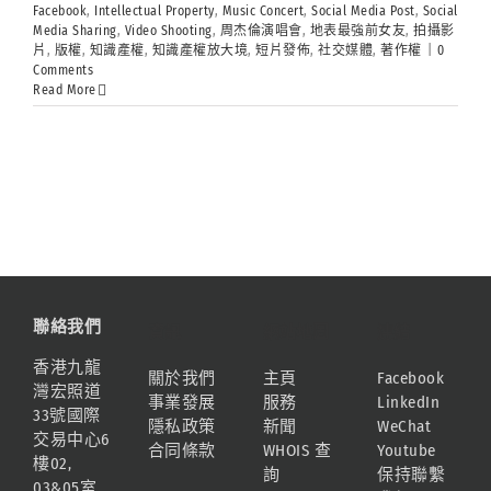
Facebook
,
Intellectual Property
,
Music Concert
,
Social Media Post
,
Social
Media Sharing
,
Video Shooting
,
周杰倫演唱會
,
地表最強前女友
,
拍攝影
片
,
版權
,
知識產權
,
知識產權放大境
,
短片發佈
,
社交媒體
,
著作權
|
0
Comments
Read More
聯絡我們
資訊
網站地圖
連結
香港九龍
關於我們
主頁
Facebook
灣宏照道
事業發展
服務
LinkedIn
33號國際
隱私政策
新聞
WeChat
交易中心6
合同條款
WHOIS 查
Youtube
樓02,
詢
保持聯繫
03&05室