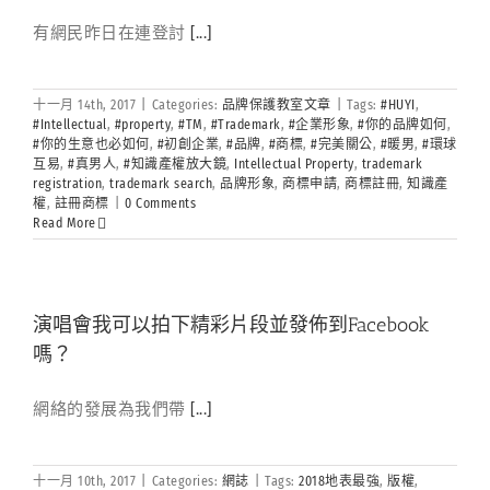
有網民昨日在連登討
[...]
十一月 14th, 2017
|
Categories:
品牌保護教室文章
|
Tags:
#HUYI
,
#Intellectual
,
#property
,
#TM
,
#Trademark
,
#企業形象
,
#你的品牌如何
,
#你的生意也必如何
,
#初創企業
,
#品牌
,
#商標
,
#完美關公
,
#暖男
,
#環球
互易
,
#真男人
,
#知識產權放大鏡
,
Intellectual Property
,
trademark
registration
,
trademark search
,
品牌形象
,
商標申請
,
商標註冊
,
知識產
權
,
註冊商標
|
0 Comments
Read More
演唱會我可以拍下精彩片段並發佈到Facebook
嗎？
網絡的發展為我們帶
[...]
十一月 10th, 2017
|
Categories:
網誌
|
Tags:
2018地表最強
,
版權
,