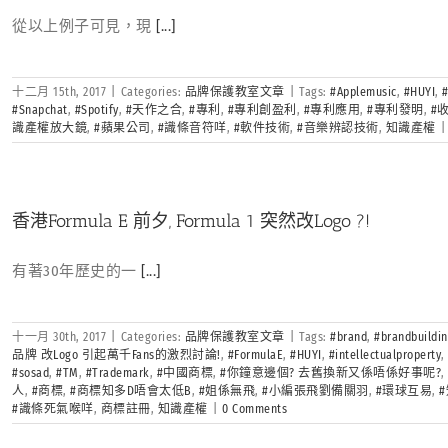
從以上例子可見，現
[...]
十二月 15th, 2017
|
Categories:
品牌保護教室文章
|
Tags:
#Applemusic
,
#HUYI
,
#
#Snapchat
,
#Spotify
,
#天作之合
,
#專利
,
#專利創盈利
,
#專利應用
,
#專利發明
,
#
識產權放大鏡
,
#蘋果公司
,
#識條音符咩
,
#軟件技術
,
#音樂辨認技術
,
知識產權
|
香港Formula E 前夕, Formula 1 突然改Logo ?!
有著30年歷史的一
[...]
十一月 30th, 2017
|
Categories:
品牌保護教室文章
|
Tags:
#brand
,
#brandbuildi
品牌 改Logo 引起萬千Fans的激烈討論!
,
#FormulaE
,
#HUYI
,
#intellectualproperty
#sosad
,
#TM
,
#Trademark
,
#中國商標
,
#你鐘意邊個? 去舊換新又係唔係好事呢?
人
,
#商標
,
#商標知多D唔會太低B
,
#姐係無飛
,
#小編張飛劉備關羽
,
#環球互易
,
#識條死氣喉咩
,
商標註冊
,
知識產權
|
0 Comments