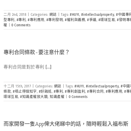
二月 2nd, 2018
|
Categories:
網誌
|
Tags:
#HUYI
,
#intellectualproperty
,
#中國專
型專利
,
#專利
,
#專利應用
,
#專利發明
,
#權利與義務
,
#爭議
,
#環球互易
,
#發明專
權
|
0 Comments
專利合同條款-要注意什麼？
專利合同是對於專利
[...]
十二月 15th, 2017
|
Categories:
網誌
|
Tags:
#HUYI
,
#intellectualproperty
,
#中國
條款
,
#唔止得個知字
,
#好蝕抵
,
#專利
,
#專利創盈利
,
#專利合同
,
#專利應用
,
#
環球互易
,
#知識產權放大鏡
,
知識產權
|
0 Comments
而家開發一隻App俾大佬睇中的話，隨時輕鬆入福布斯