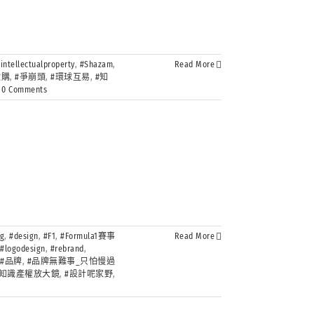
intellectualproperty
,
#Shazam
,
Read More
收購
,
#爭崩頭
,
#環球互易
,
#知
0 Comments
ng
,
#design
,
#F1
,
#Formula1賽事
Read More
,
#logodesign
,
#rebrand
,
,
#品牌
,
#品牌無難事_只怕慢過
#知識產權放大鏡
,
#設計呢家野
,