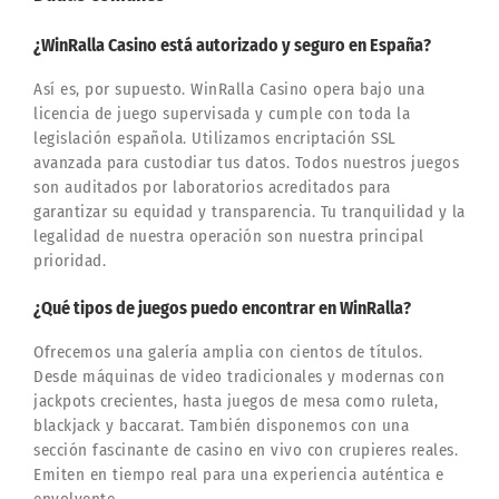
¿WinRalla Casino está autorizado y seguro en España?
Así es, por supuesto. WinRalla Casino opera bajo una
licencia de juego supervisada y cumple con toda la
legislación española. Utilizamos encriptación SSL
avanzada para custodiar tus datos. Todos nuestros juegos
son auditados por laboratorios acreditados para
garantizar su equidad y transparencia. Tu tranquilidad y la
legalidad de nuestra operación son nuestra principal
prioridad.
¿Qué tipos de juegos puedo encontrar en WinRalla?
Ofrecemos una galería amplia con cientos de títulos.
Desde máquinas de video tradicionales y modernas con
jackpots crecientes, hasta juegos de mesa como ruleta,
blackjack y baccarat. También disponemos con una
sección fascinante de casino en vivo con crupieres reales.
Emiten en tiempo real para una experiencia auténtica e
envolvente.