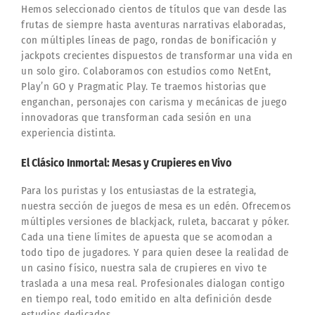
Hemos seleccionado cientos de títulos que van desde las
frutas de siempre hasta aventuras narrativas elaboradas,
con múltiples líneas de pago, rondas de bonificación y
jackpots crecientes dispuestos de transformar una vida en
un solo giro. Colaboramos con estudios como NetEnt,
Play’n GO y Pragmatic Play. Te traemos historias que
enganchan, personajes con carisma y mecánicas de juego
innovadoras que transforman cada sesión en una
experiencia distinta.
El Clásico Inmortal: Mesas y Crupieres en Vivo
Para los puristas y los entusiastas de la estrategia,
nuestra sección de juegos de mesa es un edén. Ofrecemos
múltiples versiones de blackjack, ruleta, baccarat y póker.
Cada una tiene límites de apuesta que se acomodan a
todo tipo de jugadores. Y para quien desee la realidad de
un casino físico, nuestra sala de crupieres en vivo te
traslada a una mesa real. Profesionales dialogan contigo
en tiempo real, todo emitido en alta definición desde
estudios dedicados.