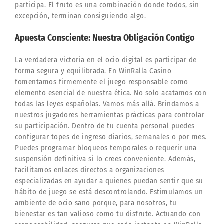
participa. El fruto es una combinación donde todos, sin
excepción, terminan consiguiendo algo.
Apuesta Consciente: Nuestra Obligación Contigo
La verdadera victoria en el ocio digital es participar de
forma segura y equilibrada. En WinRalla Casino
fomentamos firmemente el juego responsable como
elemento esencial de nuestra ética. No solo acatamos con
todas las leyes españolas. Vamos más allá. Brindamos a
nuestros jugadores herramientas prácticas para controlar
su participación. Dentro de tu cuenta personal puedes
configurar topes de ingreso diarios, semanales o por mes.
Puedes programar bloqueos temporales o requerir una
suspensión definitiva si lo crees conveniente. Además,
facilitamos enlaces directos a organizaciones
especializadas en ayudar a quienes puedan sentir que su
hábito de juego se está descontrolando. Estimulamos un
ambiente de ocio sano porque, para nosotros, tu
bienestar es tan valioso como tu disfrute. Actuando con