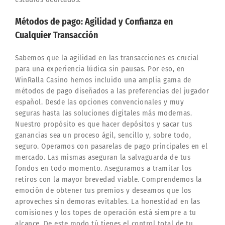
Métodos de pago: Agilidad y Confianza en
Cualquier Transacción
Sabemos que la agilidad en las transacciones es crucial
para una experiencia lúdica sin pausas. Por eso, en
WinRalla Casino hemos incluido una amplia gama de
métodos de pago diseñados a las preferencias del jugador
español. Desde las opciones convencionales y muy
seguras hasta las soluciones digitales más modernas.
Nuestro propósito es que hacer depósitos y sacar tus
ganancias sea un proceso ágil, sencillo y, sobre todo,
seguro. Operamos con pasarelas de pago principales en el
mercado. Las mismas aseguran la salvaguarda de tus
fondos en todo momento. Aseguramos a tramitar los
retiros con la mayor brevedad viable. Comprendemos la
emoción de obtener tus premios y deseamos que los
aproveches sin demoras evitables. La honestidad en las
comisiones y los topes de operación está siempre a tu
alcance. De este modo tú tienes el control total de tu