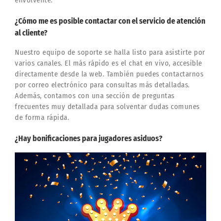
¿Cómo me es posible contactar con el servicio de atención
al cliente?
Nuestro equipo de soporte se halla listo para asistirte por
varios canales. El más rápido es el chat en vivo, accesible
directamente desde la web. También puedes contactarnos
por correo electrónico para consultas más detalladas.
Además, contamos con una sección de preguntas
frecuentes muy detallada para solventar dudas comunes
de forma rápida.
¿Hay bonificaciones para jugadores asiduos?