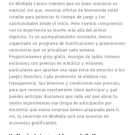
En WinRalla Casino creemos que un buen comienzo es
esencial. Así que, nuestras ofertas de bienvenida están
creadas para potenciar tu tiempo de juego y tus
oportunidades desde el inicio. Pero nuestro compromiso
con tu experiencia va mucho más allá del primer
depósito. Es un acompañamiento constante. Hemos
organizado un programa de bonificaciones y promociones
recurrentes que se actualizan cada semana.
Proporcionamos giros gratis, recargas de saldo, torneos
exclusivos con premios en metálico y misiones
particulares que aportan una capa extra de emoción a tus
juegos favoritos. Cada promoción se elabora con
transparencia. Sus términos y condiciones son precisos,
para que conozcas exactamente cómo participar y qué
puedes anticipar. Buscamos que cada vez que abras tu
sesión experimentes esa chispa de anticipación por
encontrar qué nueva sorpresa hemos preparado para ti.
Así, tu recorrido en WinRalla será una sucesión de
momentos gratificantes.