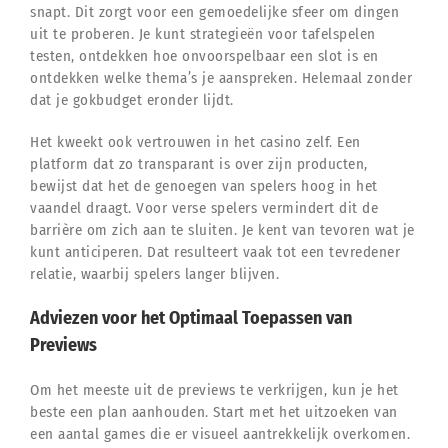
snapt. Dit zorgt voor een gemoedelijke sfeer om dingen
uit te proberen. Je kunt strategieën voor tafelspelen
testen, ontdekken hoe onvoorspelbaar een slot is en
ontdekken welke thema’s je aanspreken. Helemaal zonder
dat je gokbudget eronder lijdt.
Het kweekt ook vertrouwen in het casino zelf. Een
platform dat zo transparant is over zijn producten,
bewijst dat het de genoegen van spelers hoog in het
vaandel draagt. Voor verse spelers vermindert dit de
barrière om zich aan te sluiten. Je kent van tevoren wat je
kunt anticiperen. Dat resulteert vaak tot een tevredener
relatie, waarbij spelers langer blijven.
Adviezen voor het Optimaal Toepassen van
Previews
Om het meeste uit de previews te verkrijgen, kun je het
beste een plan aanhouden. Start met het uitzoeken van
een aantal games die er visueel aantrekkelijk overkomen.