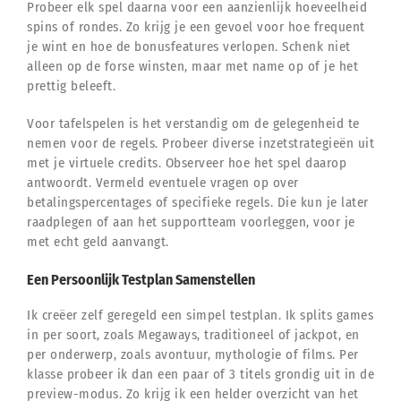
Probeer elk spel daarna voor een aanzienlijk hoeveelheid
spins of rondes. Zo krijg je een gevoel voor hoe frequent
je wint en hoe de bonusfeatures verlopen. Schenk niet
alleen op de forse winsten, maar met name op of je het
prettig beleeft.
Voor tafelspelen is het verstandig om de gelegenheid te
nemen voor de regels. Probeer diverse inzetstrategieën uit
met je virtuele credits. Observeer hoe het spel daarop
antwoordt. Vermeld eventuele vragen op over
betalingspercentages of specifieke regels. Die kun je later
raadplegen of aan het supportteam voorleggen, voor je
met echt geld aanvangt.
Een Persoonlijk Testplan Samenstellen
Ik creëer zelf geregeld een simpel testplan. Ik splits games
in per soort, zoals Megaways, traditioneel of jackpot, en
per onderwerp, zoals avontuur, mythologie of films. Per
klasse probeer ik dan een paar of 3 titels grondig uit in de
preview-modus. Zo krijg ik een helder overzicht van het