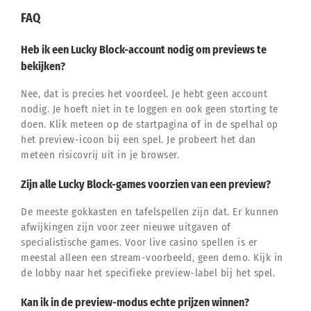
FAQ
Heb ik een Lucky Block-account nodig om previews te
bekijken?
Nee, dat is precies het voordeel. Je hebt geen account
nodig. Je hoeft niet in te loggen en ook geen storting te
doen. Klik meteen op de startpagina of in de spelhal op
het preview-icoon bij een spel. Je probeert het dan
meteen risicovrij uit in je browser.
Zijn alle Lucky Block-games voorzien van een preview?
De meeste gokkasten en tafelspellen zijn dat. Er kunnen
afwijkingen zijn voor zeer nieuwe uitgaven of
specialistische games. Voor live casino spellen is er
meestal alleen een stream-voorbeeld, geen demo. Kijk in
de lobby naar het specifieke preview-label bij het spel.
Kan ik in de preview-modus echte prijzen winnen?