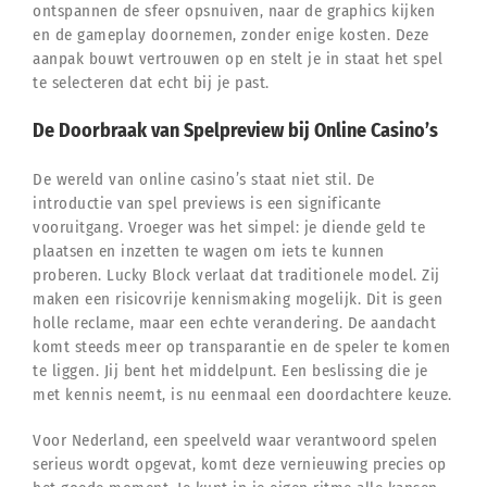
ontspannen de sfeer opsnuiven, naar de graphics kijken
en de gameplay doornemen, zonder enige kosten. Deze
aanpak bouwt vertrouwen op en stelt je in staat het spel
te selecteren dat echt bij je past.
De Doorbraak van Spelpreview bij Online Casino’s
De wereld van online casino’s staat niet stil. De
introductie van spel previews is een significante
vooruitgang. Vroeger was het simpel: je diende geld te
plaatsen en inzetten te wagen om iets te kunnen
proberen. Lucky Block verlaat dat traditionele model. Zij
maken een risicovrije kennismaking mogelijk. Dit is geen
holle reclame, maar een echte verandering. De aandacht
komt steeds meer op transparantie en de speler te komen
te liggen. Jij bent het middelpunt. Een beslissing die je
met kennis neemt, is nu eenmaal een doordachtere keuze.
Voor Nederland, een speelveld waar verantwoord spelen
serieus wordt opgevat, komt deze vernieuwing precies op