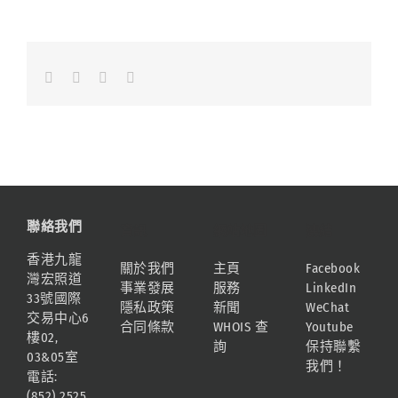
Facebook
LinkedIn
Whatsapp
Email
聯絡我們
資訊
網站地圖
連結
香港九龍
關於我們
主頁
Facebook
灣宏照道
事業發展
服務
LinkedIn
33號國際
隱私政策
新聞
WeChat
交易中心6
合同條款
WHOIS 查
Youtube
樓02,
詢
保持聯繫
03&05室
我們！
電話:
(852) 2525