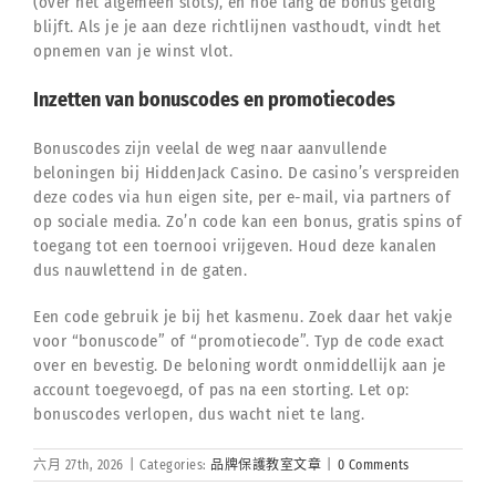
(over het algemeen slots), en hoe lang de bonus geldig
blijft. Als je je aan deze richtlijnen vasthoudt, vindt het
opnemen van je winst vlot.
Inzetten van bonuscodes en promotiecodes
Bonuscodes zijn veelal de weg naar aanvullende
beloningen bij HiddenJack Casino. De casino’s verspreiden
deze codes via hun eigen site, per e-mail, via partners of
op sociale media. Zo’n code kan een bonus, gratis spins of
toegang tot een toernooi vrijgeven. Houd deze kanalen
dus nauwlettend in de gaten.
Een code gebruik je bij het kasmenu. Zoek daar het vakje
voor “bonuscode” of “promotiecode”. Typ de code exact
over en bevestig. De beloning wordt onmiddellijk aan je
account toegevoegd, of pas na een storting. Let op:
bonuscodes verlopen, dus wacht niet te lang.
六月 27th, 2026
|
Categories:
品牌保護教室文章
|
0 Comments