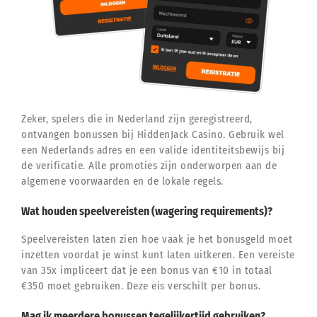
Zeker, spelers die in Nederland zijn geregistreerd,
ontvangen bonussen bij HiddenJack Casino. Gebruik wel
een Nederlands adres en een valide identiteitsbewijs bij
de verificatie. Alle promoties zijn onderworpen aan de
algemene voorwaarden en de lokale regels.
Wat houden speelvereisten (wagering requirements)?
Speelvereisten laten zien hoe vaak je het bonusgeld moet
inzetten voordat je winst kunt laten uitkeren. Een vereiste
van 35x impliceert dat je een bonus van €10 in totaal
€350 moet gebruiken. Deze eis verschilt per bonus.
Mag ik meerdere bonussen tegelijkertijd gebruiken?