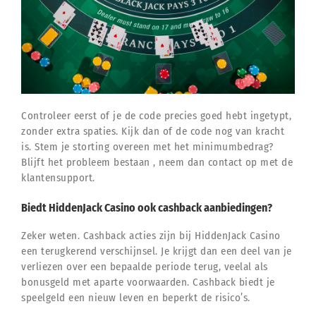
Controleer eerst of je de code precies goed hebt ingetypt,
zonder extra spaties. Kijk dan of de code nog van kracht
is. Stem je storting overeen met het minimumbedrag?
Blijft het probleem bestaan , neem dan contact op met de
klantensupport.
Biedt HiddenJack Casino ook cashback aanbiedingen?
Zeker weten. Cashback acties zijn bij HiddenJack Casino
een terugkerend verschijnsel. Je krijgt dan een deel van je
verliezen over een bepaalde periode terug, veelal als
bonusgeld met aparte voorwaarden. Cashback biedt je
speelgeld een nieuw leven en beperkt de risico’s.