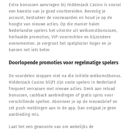
Extra bonussen aanvragen bij HiddenJack Casino is vooral
een kwestie van je goed voorbereiden. Bevestig je
account, bestudeer de voorwaarden en houd je op de
hoogte van nieuwe acties. Op die manier halen
Nederlandse spelers het uiterste uit welkomstbonussen,
herhaalde promoties, VIP-voorrechten en bijzondere
evenementen. Je vergroot het spelplezier hoger en je
kansen net iets beter.
Doorlopende promoties voor regelmatige spelers
De voordelen stoppen niet na die initiële welkomstbonus.
HiddenJack Casino blijft zijn vaste spelers in Nederland
frequent verrassen met nieuwe acties. Denk aan reload
bonussen, cashback aanbiedingen of gratis spins voor
verschillende spellen. Abonneer je op de nieuwsbrief en
zet push-meldingen aan in de app. Dan ontgaat je geen
aanbieding mis.
Laat het een gewoonte van om wekelijks de