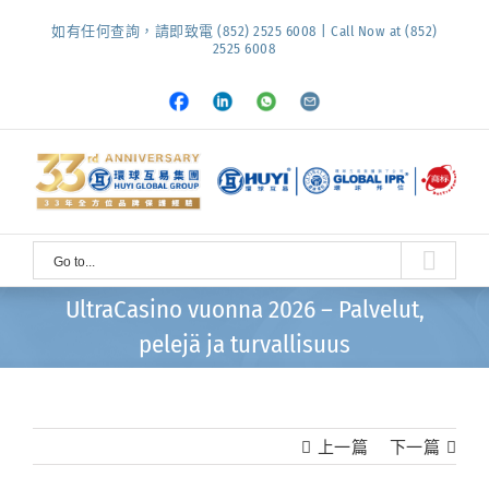
Skip
如有任何查詢，請即致電 (852) 2525 6008 | Call Now at (852)
to
2525 6008
content
Facebook
LinkedIn
Whatsapp
Email
Go to...
UltraCasino vuonna 2026 – Palvelut,
pelejä ja turvallisuus
上一篇
下一篇