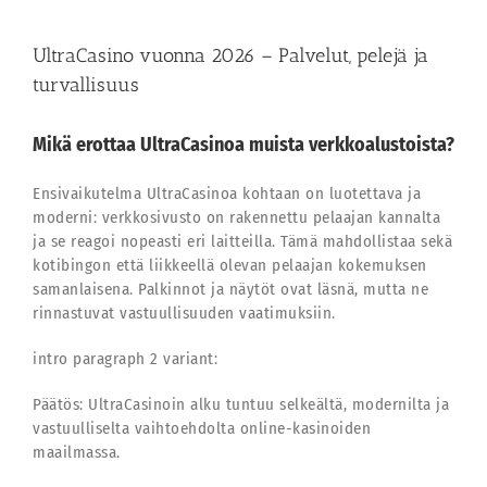
UltraCasino vuonna 2026 – Palvelut, pelejä ja
turvallisuus
Mikä erottaa UltraCasinoa muista verkkoalustoista?
Ensivaikutelma UltraCasinoa kohtaan on luotettava ja
moderni: verkkosivusto on rakennettu pelaajan kannalta
ja se reagoi nopeasti eri laitteilla. Tämä mahdollistaa sekä
kotibingon että liikkeellä olevan pelaajan kokemuksen
samanlaisena. Palkinnot ja näytöt ovat läsnä, mutta ne
rinnastuvat vastuullisuuden vaatimuksiin.
intro paragraph 2 variant:
Päätös: UltraCasinoin alku tuntuu selkeältä, modernilta ja
vastuulliselta vaihtoehdolta online-kasinoiden
maailmassa.