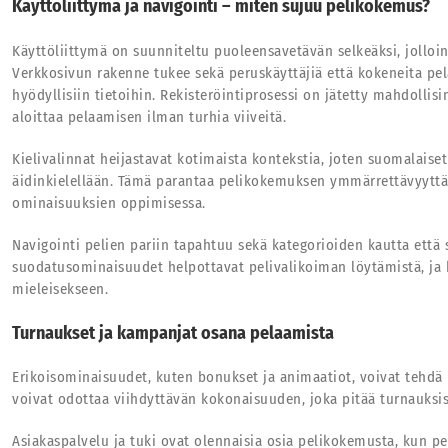
Käyttöliittymä ja navigointi – miten sujuu pelikokemus?
Käyttöliittymä on suunniteltu puoleensavetävän selkeäksi, jolloin
Verkkosivun rakenne tukee sekä peruskäyttäjiä että kokeneita pelaa
hyödyllisiin tietoihin. Rekisteröintiprosessi on jätetty mahdollis
aloittaa pelaamisen ilman turhia viiveitä.
Kielivalinnat heijastavat kotimaista kontekstia, joten suomalaiset
äidinkielellään. Tämä parantaa pelikokemuksen ymmärrettävyyttä
ominaisuuksien oppimisessa.
Navigointi pelien pariin tapahtuu sekä kategorioiden kautta että 
suodatusominaisuudet helpottavat pelivalikoiman löytämistä, ja
mieleisekseen.
Turnaukset ja kampanjat osana pelaamista
Erikoisominaisuudet, kuten bonukset ja animaatiot, voivat tehdä
voivat odottaa viihdyttävän kokonaisuuden, joka pitää turnauksis
Asiakaspalvelu ja tuki ovat olennaisia osia pelikokemusta, kun pel