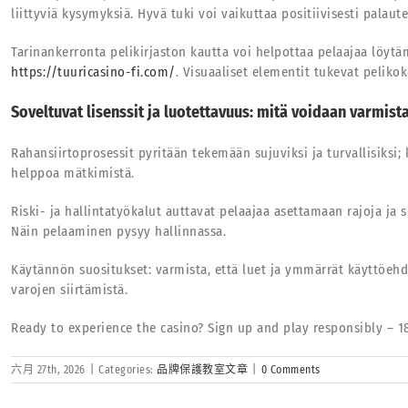
liittyviä kysymyksiä. Hyvä tuki voi vaikuttaa positiivisesti palaut
Tarinankerronta pelikirjaston kautta voi helpottaa pelaajaa löytä
https://tuuricasino-fi.com/
. Visuaaliset elementit tukevat peliko
Soveltuvat lisenssit ja luotettavuus: mitä voidaan varmist
Rahansiirtoprosessit pyritään tekemään sujuviksi ja turvallisiksi
helppoa mätkimistä.
Riski- ja hallintatyökalut auttavat pelaajaa asettamaan rajoja ja
Näin pelaaminen pysyy hallinnassa.
Käytännön suositukset: varmista, että luet ja ymmärrät käyttöeh
varojen siirtämistä.
Ready to experience the casino? Sign up and play responsibly – 1
六月 27th, 2026
|
Categories:
品牌保護教室文章
|
0 Comments