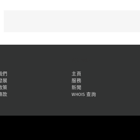
網站地圖
我們
主頁
發展
服務
政策
新聞
條款
WHOIS 查詢