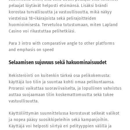
pelaajat löytävät helposti etsimänsä. Lisäksi brändi
korostaa turvallisuutta ja vastuullisuutta, mikä näkyy
viesteissä 18+ikärajoista sekä pelirajoitteiden
huomioimisesta. Tervetuloa tutustumaan, miten Lapland
Casino voi rikastuttaa pelihetkiäsi.
Para 3 intro with comparative angle to other platforms
and emphasis on speed
Selaamisen sujuvuus sekä hakuominaisuudet
Rekisteröinti on kuitenkin tärkeä osa pelikokemusta:
käyttäjä luo tilin ja suuntaa kohti omaa pelikuntaansa.
Prosessi vaikuttaa suoraviivaiselta, ja lopullinen vahvistus
auttaa suojaamaan tilin koskemattomuutta sekä tukee
vastuullisuutta.
Käyttöliittymän suunnittelussa korostuvat selkeät valikot
ja nopea pääsy suosikkipeleihin sekä kampanjoihin.
Käyttäjä voi helposti siirtyä eri pelityyppien välillä ja