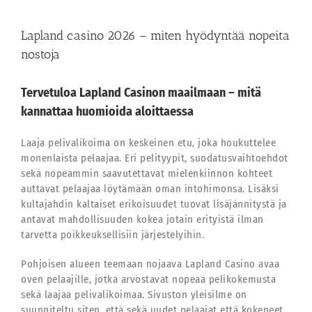
Lapland casino 2026 – miten hyödyntää nopeita
nostoja
Tervetuloa Lapland Casinon maailmaan – mitä
kannattaa huomioida aloittaessa
Laaja pelivalikoima on keskeinen etu, joka houkuttelee
monenlaista pelaajaa. Eri pelityypit, suodatusvaihtoehdot
sekä nopeammin saavutettavat mielenkiinnon kohteet
auttavat pelaajaa löytämään oman intohimonsa. Lisäksi
kultajahdin kaltaiset erikoisuudet tuovat lisäjännitystä ja
antavat mahdollisuuden kokea jotain erityistä ilman
tarvetta poikkeuksellisiin järjestelyihin.
Pohjoisen alueen teemaan nojaava Lapland Casino avaa
oven pelaajille, jotka arvostavat nopeaa pelikokemusta
sekä laajaa pelivalikoimaa. Sivuston yleisilme on
suunniteltu siten, että sekä uudet pelaajat että kokeneet