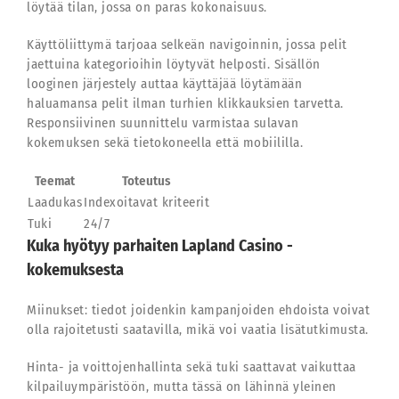
löytää tilan, jossa on paras kokonaisuus.
Käyttöliittymä tarjoaa selkeän navigoinnin, jossa pelit
jaettuina kategorioihin löytyvät helposti. Sisällön
looginen järjestely auttaa käyttäjää löytämään
haluamansa pelit ilman turhien klikkauksien tarvetta.
Responsiivinen suunnittelu varmistaa sulavan
kokemuksen sekä tietokoneella että mobiililla.
Teemat
Toteutus
Laadukas
Indexoitavat kriteerit
Tuki
24/7
Kuka hyötyy parhaiten Lapland Casino -
kokemuksesta
Miinukset: tiedot joidenkin kampanjoiden ehdoista voivat
olla rajoitetusti saatavilla, mikä voi vaatia lisätutkimusta.
Hinta- ja voittojenhallinta sekä tuki saattavat vaikuttaa
kilpailuympäristöön, mutta tässä on lähinnä yleinen