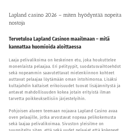
Lapland casino 2026 – miten hyödyntää nopeita
nostoja
Tervetuloa Lapland Casinon maailmaan – mitä
kannattaa huomioida aloittaessa
Laaja pelivalikoima on keskeinen etu, joka houkuttelee
monenlaista pelaajaa. Eri pelityypit, suodatusvaihtoehdot
sekä nopeammin saavutettavat mielenkiinnon kohteet
auttavat pelaajaa löytämään oman intohimonsa. Lisäksi
kultajahdin kaltaiset erikoisuudet tuovat lisäjännitystä ja
antavat mahdollisuuden kokea jotain erityistä ilman
tarvetta poikkeuksellisiin järjestelyihin.
Pohjoisen alueen teemaan nojaava Lapland Casino avaa
oven pelaajille, jotka arvostavat nopeaa pelikokemusta
sekä laajaa pelivalikoimaa. Sivuston yleisilme on
suunniteltu siten, että sekä uudet pelaajat että kokeneet