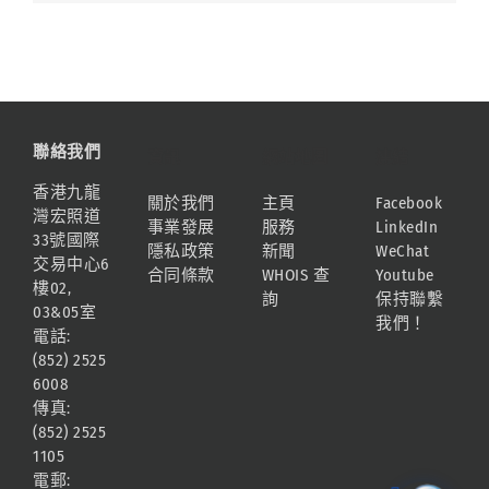
聯絡我們
資訊
網站地圖
連結
香港九龍
關於我們
主頁
Facebook
灣宏照道
事業發展
服務
LinkedIn
33號國際
隱私政策
新聞
WeChat
交易中心6
合同條款
WHOIS 查
Youtube
樓02,
詢
保持聯繫
03&05室
我們！
電話:
(852) 2525
6008
傳真:
(852) 2525
1105
電郵: