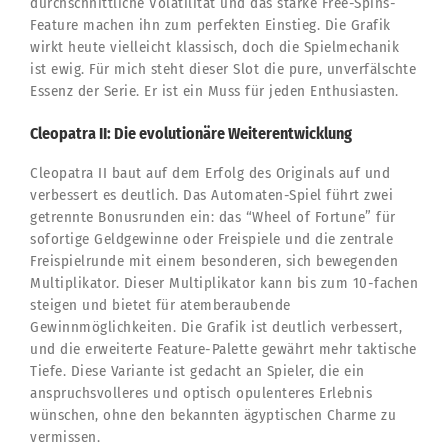
durchschnittliche Volatilität und das starke Free-Spins-
Feature machen ihn zum perfekten Einstieg. Die Grafik
wirkt heute vielleicht klassisch, doch die Spielmechanik
ist ewig. Für mich steht dieser Slot die pure, unverfälschte
Essenz der Serie. Er ist ein Muss für jeden Enthusiasten.
Cleopatra II: Die evolutionäre Weiterentwicklung
Cleopatra II baut auf dem Erfolg des Originals auf und
verbessert es deutlich. Das Automaten-Spiel führt zwei
getrennte Bonusrunden ein: das “Wheel of Fortune” für
sofortige Geldgewinne oder Freispiele und die zentrale
Freispielrunde mit einem besonderen, sich bewegenden
Multiplikator. Dieser Multiplikator kann bis zum 10-fachen
steigen und bietet für atemberaubende
Gewinnmöglichkeiten. Die Grafik ist deutlich verbessert,
und die erweiterte Feature-Palette gewährt mehr taktische
Tiefe. Diese Variante ist gedacht an Spieler, die ein
anspruchsvolleres und optisch opulenteres Erlebnis
wünschen, ohne den bekannten ägyptischen Charme zu
vermissen.