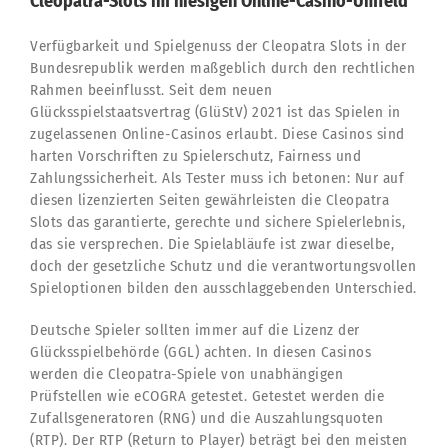
Cleopatra-Slots im hiesigen Online-Casino-Umfeld
Verfügbarkeit und Spielgenuss der Cleopatra Slots in der
Bundesrepublik werden maßgeblich durch den rechtlichen
Rahmen beeinflusst. Seit dem neuen
Glücksspielstaatsvertrag (GlüStV) 2021 ist das Spielen in
zugelassenen Online-Casinos erlaubt. Diese Casinos sind
harten Vorschriften zu Spielerschutz, Fairness und
Zahlungssicherheit. Als Tester muss ich betonen: Nur auf
diesen lizenzierten Seiten gewährleisten die Cleopatra
Slots das garantierte, gerechte und sichere Spielerlebnis,
das sie versprechen. Die Spielabläufe ist zwar dieselbe,
doch der gesetzliche Schutz und die verantwortungsvollen
Spieloptionen bilden den ausschlaggebenden Unterschied.
Deutsche Spieler sollten immer auf die Lizenz der
Glücksspielbehörde (GGL) achten. In diesen Casinos
werden die Cleopatra-Spiele von unabhängigen
Prüfstellen wie eCOGRA getestet. Getestet werden die
Zufallsgeneratoren (RNG) und die Auszahlungsquoten
(RTP). Der RTP (Return to Player) beträgt bei den meisten