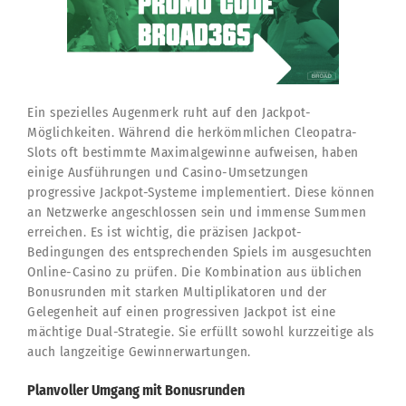
Ein spezielles Augenmerk ruht auf den Jackpot-
Möglichkeiten. Während die herkömmlichen Cleopatra-
Slots oft bestimmte Maximalgewinne aufweisen, haben
einige Ausführungen und Casino-Umsetzungen
progressive Jackpot-Systeme implementiert. Diese können
an Netzwerke angeschlossen sein und immense Summen
erreichen. Es ist wichtig, die präzisen Jackpot-
Bedingungen des entsprechenden Spiels im ausgesuchten
Online-Casino zu prüfen. Die Kombination aus üblichen
Bonusrunden mit starken Multiplikatoren und der
Gelegenheit auf einen progressiven Jackpot ist eine
mächtige Dual-Strategie. Sie erfüllt sowohl kurzzeitige als
auch langzeitige Gewinnerwartungen.
Planvoller Umgang mit Bonusrunden