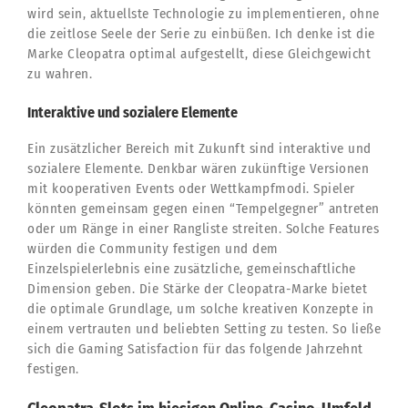
wird sein, aktuellste Technologie zu implementieren, ohne
die zeitlose Seele der Serie zu einbüßen. Ich denke ist die
Marke Cleopatra optimal aufgestellt, diese Gleichgewicht
zu wahren.
Interaktive und sozialere Elemente
Ein zusätzlicher Bereich mit Zukunft sind interaktive und
sozialere Elemente. Denkbar wären zukünftige Versionen
mit kooperativen Events oder Wettkampfmodi. Spieler
könnten gemeinsam gegen einen “Tempelgegner” antreten
oder um Ränge in einer Rangliste streiten. Solche Features
würden die Community festigen und dem
Einzelspielerlebnis eine zusätzliche, gemeinschaftliche
Dimension geben. Die Stärke der Cleopatra-Marke bietet
die optimale Grundlage, um solche kreativen Konzepte in
einem vertrauten und beliebten Setting zu testen. So ließe
sich die Gaming Satisfaction für das folgende Jahrzehnt
festigen.