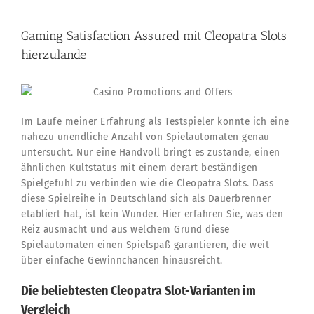
Gaming Satisfaction Assured mit Cleopatra Slots
hierzulande
Im Laufe meiner Erfahrung als Testspieler konnte ich eine
nahezu unendliche Anzahl von Spielautomaten genau
untersucht. Nur eine Handvoll bringt es zustande, einen
ähnlichen Kultstatus mit einem derart beständigen
Spielgefühl zu verbinden wie die Cleopatra Slots. Dass
diese Spielreihe in Deutschland sich als Dauerbrenner
etabliert hat, ist kein Wunder. Hier erfahren Sie, was den
Reiz ausmacht und aus welchem Grund diese
Spielautomaten einen Spielspaß garantieren, die weit
über einfache Gewinnchancen hinausreicht.
Die beliebtesten Cleopatra Slot-Varianten im
Vergleich