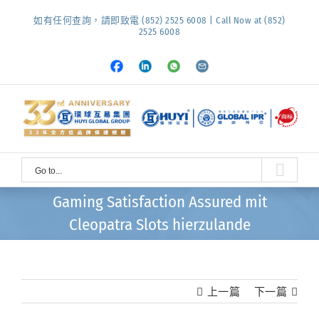
Skip
如有任何查詢，請即致電 (852) 2525 6008 | Call Now at (852)
to
2525 6008
content
Facebook
LinkedIn
Whatsapp
Email
Go to...
Gaming Satisfaction Assured mit
Cleopatra Slots hierzulande
上一篇
下一篇