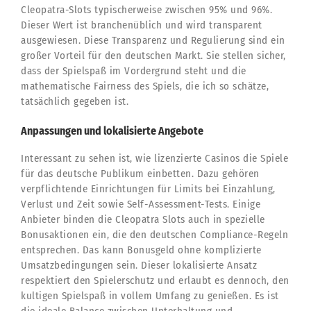
Cleopatra-Slots typischerweise zwischen 95% und 96%.
Dieser Wert ist branchenüblich und wird transparent
ausgewiesen. Diese Transparenz und Regulierung sind ein
großer Vorteil für den deutschen Markt. Sie stellen sicher,
dass der Spielspaß im Vordergrund steht und die
mathematische Fairness des Spiels, die ich so schätze,
tatsächlich gegeben ist.
Anpassungen und lokalisierte Angebote
Interessant zu sehen ist, wie lizenzierte Casinos die Spiele
für das deutsche Publikum einbetten. Dazu gehören
verpflichtende Einrichtungen für Limits bei Einzahlung,
Verlust und Zeit sowie Self-Assessment-Tests. Einige
Anbieter binden die Cleopatra Slots auch in spezielle
Bonusaktionen ein, die den deutschen Compliance-Regeln
entsprechen. Das kann Bonusgeld ohne komplizierte
Umsatzbedingungen sein. Dieser lokalisierte Ansatz
respektiert den Spielerschutz und erlaubt es dennoch, den
kultigen Spielspaß in vollem Umfang zu genießen. Es ist
die ideale Balance zwischen Unterhaltung und