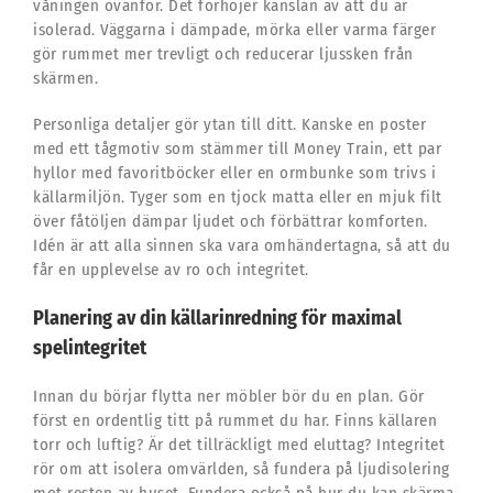
våningen ovanför. Det förhöjer känslan av att du är
isolerad. Väggarna i dämpade, mörka eller varma färger
gör rummet mer trevligt och reducerar ljussken från
skärmen.
Personliga detaljer gör ytan till ditt. Kanske en poster
med ett tågmotiv som stämmer till Money Train, ett par
hyllor med favoritböcker eller en ormbunke som trivs i
källarmiljön. Tyger som en tjock matta eller en mjuk filt
över fåtöljen dämpar ljudet och förbättrar komforten.
Idén är att alla sinnen ska vara omhändertagna, så att du
får en upplevelse av ro och integritet.
Planering av din källarinredning för maximal
spelintegritet
Innan du börjar flytta ner möbler bör du en plan. Gör
först en ordentlig titt på rummet du har. Finns källaren
torr och luftig? Är det tillräckligt med eluttag? Integritet
rör om att isolera omvärlden, så fundera på ljudisolering