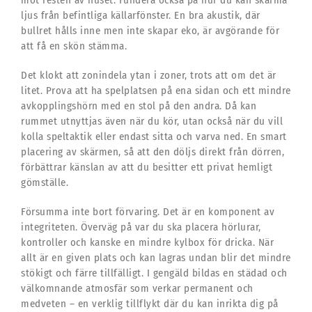
mot resten av huset. Fundera också på hur du kan skärma
ljus från befintliga källarfönster. En bra akustik, där
bullret hålls inne men inte skapar eko, är avgörande för
att få en skön stämma.
Det klokt att zonindela ytan i zoner, trots att om det är
litet. Prova att ha spelplatsen på ena sidan och ett mindre
avkopplingshörn med en stol på den andra. Då kan
rummet utnyttjas även när du kör, utan också när du vill
kolla speltaktik eller endast sitta och varva ned. En smart
placering av skärmen, så att den döljs direkt från dörren,
förbättrar känslan av att du besitter ett privat hemligt
gömställe.
Försumma inte bort förvaring. Det är en komponent av
integriteten. Överväg på var du ska placera hörlurar,
kontroller och kanske en mindre kylbox för dricka. När
allt är en given plats och kan lagras undan blir det mindre
stökigt och färre tillfälligt. I gengäld bildas en städad och
välkomnande atmosfär som verkar permanent och
medveten – en verklig tillflykt där du kan inrikta dig på