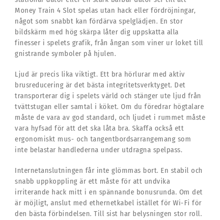
Money Train 4 Slot spelas utan hack eller fördröjningar,
något som snabbt kan fördärva spelglädjen. En stor
bildskärm med hög skärpa låter dig uppskatta alla
finesser i spelets grafik, från ångan som viner ur loket till
gnistrande symboler på hjulen.
Ljud är precis lika viktigt. Ett bra hörlurar med aktiv
brusreducering är det bästa integritetsverktyget. Det
transporterar dig i spelets värld och stänger ute ljud från
tvättstugan eller samtal i köket. Om du föredrar högtalare
måste de vara av god standard, och ljudet i rummet måste
vara hyfsad för att det ska låta bra. Skaffa också ett
ergonomiskt mus- och tangentbordsarrangemang som
inte belastar handlederna under utdragna spelpass.
Internetanslutningen får inte glömmas bort. En stabil och
snabb uppkoppling är ett måste för att undvika
irriterande hack mitt i en spännande bonusrunda. Om det
är möjligt, anslut med ethernetkabel istället för Wi-Fi för
den bästa förbindelsen. Till sist har belysningen stor roll.