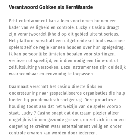
Verantwoord Gokken als KernWaarde
Echt entertainment kan alleen voorkomen binnen een
kader van veiligheid en controle. Lucky 7 Casino draagt
zijn verantwoordelijkheid op dit gebied uiterst serieus.
Het platform verschaft een uitgebreide set tools waarmee
spelers zelf de regie kunnen houden over hun spelgedrag.
Ik kan persoonlijke limieten bepalen voor stortingen,
verliezen of speeltijd, en indien nodig een time-out of
zelfuitsluiting verzoeken. Deze instrumenten zijn duidelijk
waarneembaar en eenvoudig te toepassen.
Daarnaast verschaft het casino directe links en
ondersteuning naar gespecialiseerde organisaties die hulp
bieden bij problematisch spelgedrag. Deze proactieve
houding toont aan dat het welzijn van de speler voorop
staat. Lucky 7 Casino snapt dat duurzaam plezier alleen
mogelijk is binnen gezonde grenzen, en zet zich in om een
omgeving te creëren waar entertainment veilig en onder
controle ervaren kan worden door iedereen.