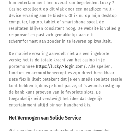
hun entertainment hen overal kan begeleiden. Lucky 7
Casino excelleert op dit vlak door een naadloze multi-
device ervaring aan te bieden. Of ik nu op mijn desktop
computer, laptop, tablet of smartphone speel, de
resultaten blijven consistent hoog. De website is volledig
responsief en past zich gemakkelijk aan elk
schermformaat aan zonder in te leveren op kwaliteit.
De mobiele ervaring aanvoelt niet als een ingekorte
versie; het is de totale kracht van het casino in je
portemonnee
https://lucky7-login.com/
. Alle spellen,
functies en accountbeheeropties zijn direct bereikbaar.
Deze flexibiliteit betekent dat je een snelle roulette sessie
kunt hebben tijdens je lunchpauze, of ‘s avonds rustig op
de bank kunt proeven van je favoriete slots. De
toegankelijkheid verstevigt het idee dat degelijk
entertainment altijd binnen handbereik is.
Het Vermogen van Solide Service
Wat een goed casino onderscheidt van een geweldig