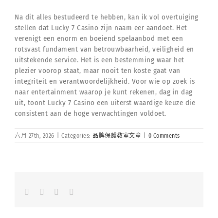
Na dit alles bestudeerd te hebben, kan ik vol overtuiging
stellen dat Lucky 7 Casino zijn naam eer aandoet. Het
verenigt een enorm en boeiend spelaanbod met een
rotsvast fundament van betrouwbaarheid, veiligheid en
uitstekende service. Het is een bestemming waar het
plezier voorop staat, maar nooit ten koste gaat van
integriteit en verantwoordelijkheid. Voor wie op zoek is
naar entertainment waarop je kunt rekenen, dag in dag
uit, toont Lucky 7 Casino een uiterst waardige keuze die
consistent aan de hoge verwachtingen voldoet.
六月 27th, 2026
|
Categories:
品牌保護教室文章
|
0 Comments
Facebook
LinkedIn
Whatsapp
Email