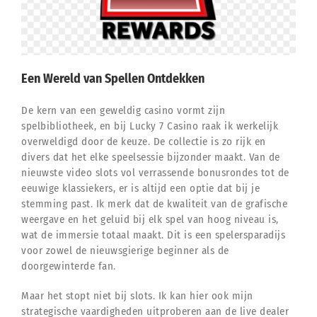
Een Wereld van Spellen Ontdekken
De kern van een geweldig casino vormt zijn
spelbibliotheek, en bij Lucky 7 Casino raak ik werkelijk
overweldigd door de keuze. De collectie is zo rijk en
divers dat het elke speelsessie bijzonder maakt. Van de
nieuwste video slots vol verrassende bonusrondes tot de
eeuwige klassiekers, er is altijd een optie dat bij je
stemming past. Ik merk dat de kwaliteit van de grafische
weergave en het geluid bij elk spel van hoog niveau is,
wat de immersie totaal maakt. Dit is een spelersparadijs
voor zowel de nieuwsgierige beginner als de
doorgewinterde fan.
Maar het stopt niet bij slots. Ik kan hier ook mijn
strategische vaardigheden uitproberen aan de live dealer