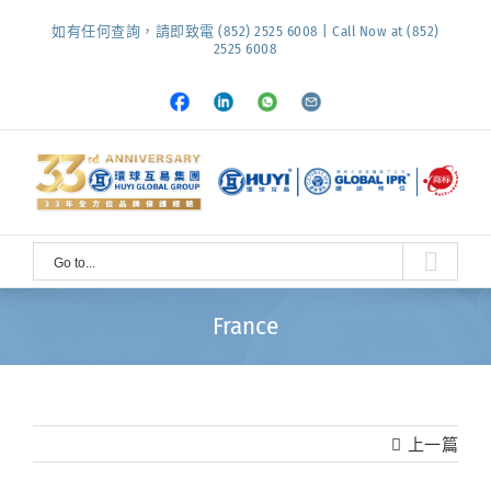
Skip
如有任何查詢，請即致電 (852) 2525 6008 | Call Now at (852)
to
2525 6008
content
Facebook
LinkedIn
Whatsapp
Email
Go to...
France
上一篇