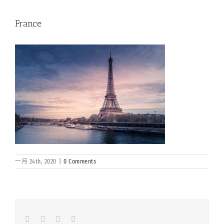
France
一月 24th, 2020
|
0 Comments
Facebook
LinkedIn
Whatsapp
Email