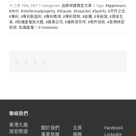
十二月 15th, 2017
|
Categories:
品牌保護教室文章
|
Tags:
#Applemusic
,
#HUYI
,
#intellectualproperty
,
#Shazam
,
#Snapchat
,
#Spotify
,
#天作之合
,
#專利
,
#專利創盈利
,
#專利應用
,
#專利發明
,
#收購
,
#爭崩頭
,
#環球互
易
,
#知識產權放大鏡
,
#蘋果公司
,
#識條音符咩
,
#軟件技術
,
#音樂辨認
技術
,
知識產權
|
0 Comments
Facebook
LinkedIn
Whatsapp
Email
聯絡我們
資訊
網站地圖
連結
香港九龍
關於我們
主頁
Facebook
灣宏照道
事業發展
服務
LinkedIn