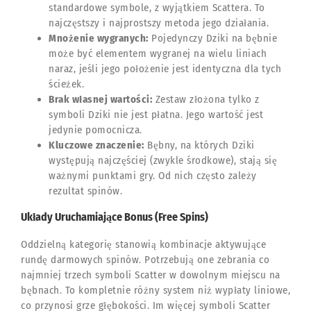
standardowe symbole, z wyjątkiem Scattera. To
najczęstszy i najprostszy metoda jego działania.
Mnożenie wygranych:
Pojedynczy Dziki na bębnie
może być elementem wygranej na wielu liniach
naraz, jeśli jego położenie jest identyczna dla tych
ścieżek.
Brak własnej wartości:
Zestaw złożona tylko z
symboli Dziki nie jest płatna. Jego wartość jest
jedynie pomocnicza.
Kluczowe znaczenie:
Bębny, na których Dziki
występują najczęściej (zwykle środkowe), stają się
ważnymi punktami gry. Od nich często zależy
rezultat spinów.
Układy Uruchamiające Bonus (Free Spins)
Oddzielną kategorię stanowią kombinacje aktywujące
rundę darmowych spinów. Potrzebują one zebrania co
najmniej trzech symboli Scatter w dowolnym miejscu na
bębnach. To kompletnie różny system niż wypłaty liniowe,
co przynosi grze głębokości. Im więcej symboli Scatter