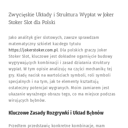
Zwycięskie Układy i Struktura Wypłat w Joker
Stoker Slot dla Polski
Jako analityk gier slotowych, zawsze sprawdzam
matematyczny szkielet każdego tytułu
https://jokerstoker.com.pl
. Dla polskich graczy Joker
Stoker Slot, kluczowe jest dokładne ogarnięcie budowy
wygrywających kombinacji i zasad działania struktury
wypłat. W tym opisie analizuję na części mechanikę tej
gry. Kładę nacisk na wartościach symboli, roli symboli
specjalnych i na tym, jak te elementy kształtują
ostateczny potencjał wygranych. Moim zamiarem jest
ukazanie wyraźnego obrazu tego, co ma miejsce podczas
wirujących bębnów.
Kluczowe Zasady Rozgrywki i Układ Bębnów
Przedtem przedstawię konkretne kombinacje, mam