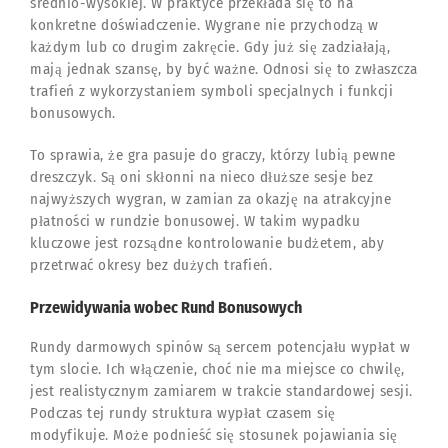
średnio-wysokiej. W praktyce przekłada się to na
konkretne doświadczenie. Wygrane nie przychodzą w
każdym lub co drugim zakręcie. Gdy już się zadziałają,
mają jednak szansę, by być ważne. Odnosi się to zwłaszcza
trafień z wykorzystaniem symboli specjalnych i funkcji
bonusowych.
To sprawia, że gra pasuje do graczy, którzy lubią pewne
dreszczyk. Są oni skłonni na nieco dłuższe sesje bez
najwyższych wygran, w zamian za okazję na atrakcyjne
płatności w rundzie bonusowej. W takim wypadku
kluczowe jest rozsądne kontrolowanie budżetem, aby
przetrwać okresy bez dużych trafień.
Przewidywania wobec Rund Bonusowych
Rundy darmowych spinów są sercem potencjału wypłat w
tym slocie. Ich włączenie, choć nie ma miejsce co chwilę,
jest realistycznym zamiarem w trakcie standardowej sesji.
Podczas tej rundy struktura wypłat czasem się
modyfikuje. Może podnieść się stosunek pojawiania się