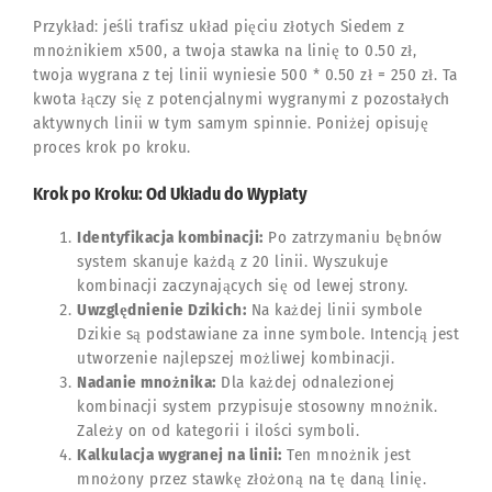
Przykład: jeśli trafisz układ pięciu złotych Siedem z
mnożnikiem x500, a twoja stawka na linię to 0.50 zł,
twoja wygrana z tej linii wyniesie 500 * 0.50 zł = 250 zł. Ta
kwota łączy się z potencjalnymi wygranymi z pozostałych
aktywnych linii w tym samym spinnie. Poniżej opisuję
proces krok po kroku.
Krok po Kroku: Od Układu do Wypłaty
Identyfikacja kombinacji:
Po zatrzymaniu bębnów
system skanuje każdą z 20 linii. Wyszukuje
kombinacji zaczynających się od lewej strony.
Uwzględnienie Dzikich:
Na każdej linii symbole
Dzikie są podstawiane za inne symbole. Intencją jest
utworzenie najlepszej możliwej kombinacji.
Nadanie mnożnika:
Dla każdej odnalezionej
kombinacji system przypisuje stosowny mnożnik.
Zależy on od kategorii i ilości symboli.
Kalkulacja wygranej na linii:
Ten mnożnik jest
mnożony przez stawkę złożoną na tę daną linię.