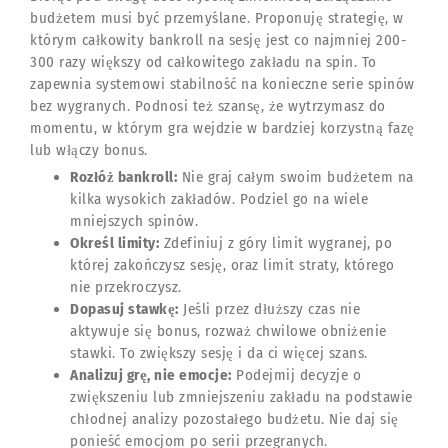
budżetem musi być przemyślane. Proponuję strategię, w
którym całkowity bankroll na sesję jest co najmniej 200-
300 razy większy od całkowitego zakładu na spin. To
zapewnia systemowi stabilność na konieczne serie spinów
bez wygranych. Podnosi też szansę, że wytrzymasz do
momentu, w którym gra wejdzie w bardziej korzystną fazę
lub włączy bonus.
Rozłóż bankroll:
Nie graj całym swoim budżetem na
kilka wysokich zakładów. Podziel go na wiele
mniejszych spinów.
Określ limity:
Zdefiniuj z góry limit wygranej, po
której zakończysz sesję, oraz limit straty, którego
nie przekroczysz.
Dopasuj stawkę:
Jeśli przez dłuższy czas nie
aktywuje się bonus, rozważ chwilowe obniżenie
stawki. To zwiększy sesję i da ci więcej szans.
Analizuj grę, nie emocje:
Podejmij decyzje o
zwiększeniu lub zmniejszeniu zakładu na podstawie
chłodnej analizy pozostałego budżetu. Nie daj się
ponieść emocjom po serii przegranych.