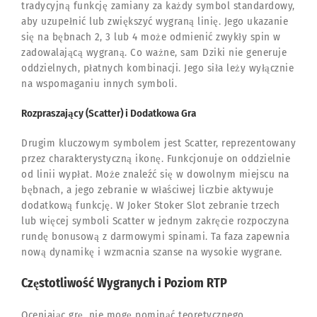
tradycyjną funkcję zamiany za każdy symbol standardowy,
aby uzupełnić lub zwiększyć wygraną linię. Jego ukazanie
się na bębnach 2, 3 lub 4 może odmienić zwykły spin w
zadowalającą wygraną. Co ważne, sam Dziki nie generuje
oddzielnych, płatnych kombinacji. Jego siła leży wyłącznie
na wspomaganiu innych symboli.
Rozpraszający (Scatter) i Dodatkowa Gra
Drugim kluczowym symbolem jest Scatter, reprezentowany
przez charakterystyczną ikonę. Funkcjonuje on oddzielnie
od linii wypłat. Może znaleźć się w dowolnym miejscu na
bębnach, a jego zebranie w właściwej liczbie aktywuje
dodatkową funkcję. W Joker Stoker Slot zebranie trzech
lub więcej symboli Scatter w jednym zakręcie rozpoczyna
rundę bonusową z darmowymi spinami. Ta faza zapewnia
nową dynamikę i wzmacnia szanse na wysokie wygrane.
Częstotliwość Wygranych i Poziom RTP
Oceniając grę, nie mogę pominąć teoretycznego