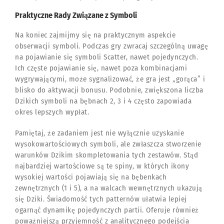
Praktyczne Rady Związane z Symboli
Na koniec zajmijmy się na praktycznym aspekcie
obserwacji symboli. Podczas gry zwracaj szczególną uwagę
na pojawianie się symboli Scatter, nawet pojedynczych.
Ich częste pojawianie się, nawet poza kombinacjami
wygrywającymi, może sygnalizować, że gra jest „gorąca” i
blisko do aktywacji bonusu. Podobnie, zwiększona liczba
Dzikich symboli na bębnach 2, 3 i 4 często zapowiada
okres lepszych wypłat.
Pamiętaj, że zadaniem jest nie wyłącznie uzyskanie
wysokowartościowych symboli, ale zwłaszcza stworzenie
warunków Dzikim skompletowania tych zestawów. Stąd
najbardziej wartościowe są te spiny, w których ikony
wysokiej wartości pojawiają się na bębenkach
zewnętrznych (1 i 5), a na walcach wewnętrznych ukazują
się Dziki. Świadomość tych patternów ułatwia lepiej
ogarnąć dynamikę pojedynczych partii. Oferuje również
poważniejszą przyjemność z analitycznego podejścia