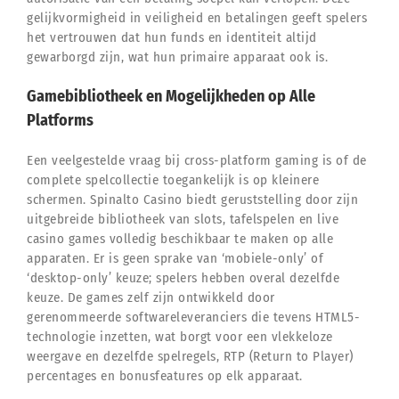
gelijkvormigheid in veiligheid en betalingen geeft spelers
het vertrouwen dat hun funds en identiteit altijd
gewarborgd zijn, wat hun primaire apparaat ook is.
Gamebibliotheek en Mogelijkheden op Alle
Platforms
Een veelgestelde vraag bij cross-platform gaming is of de
complete spelcollectie toegankelijk is op kleinere
schermen. Spinalto Casino biedt geruststelling door zijn
uitgebreide bibliotheek van slots, tafelspelen en live
casino games volledig beschikbaar te maken op alle
apparaten. Er is geen sprake van ‘mobiele-only’ of
‘desktop-only’ keuze; spelers hebben overal dezelfde
keuze. De games zelf zijn ontwikkeld door
gerenommeerde softwareleveranciers die tevens HTML5-
technologie inzetten, wat borgt voor een vlekkeloze
weergave en dezelfde spelregels, RTP (Return to Player)
percentages en bonusfeatures op elk apparaat.