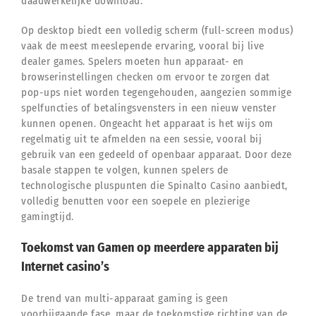
daadwerkelijke download.
Op desktop biedt een volledig scherm (full-screen modus)
vaak de meest meeslepende ervaring, vooral bij live
dealer games. Spelers moeten hun apparaat- en
browserinstellingen checken om ervoor te zorgen dat
pop-ups niet worden tegengehouden, aangezien sommige
spelfuncties of betalingsvensters in een nieuw venster
kunnen openen. Ongeacht het apparaat is het wijs om
regelmatig uit te afmelden na een sessie, vooral bij
gebruik van een gedeeld of openbaar apparaat. Door deze
basale stappen te volgen, kunnen spelers de
technologische pluspunten die Spinalto Casino aanbiedt,
volledig benutten voor een soepele en plezierige
gamingtijd.
Toekomst van Gamen op meerdere apparaten bij
Internet casino’s
De trend van multi-apparaat gaming is geen
voorbijgaande fase, maar de toekomstige richting van de