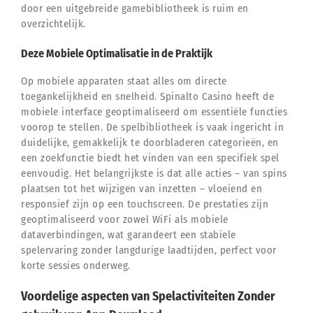
door een uitgebreide gamebibliotheek is ruim en
overzichtelijk.
Deze Mobiele Optimalisatie in de Praktijk
Op mobiele apparaten staat alles om directe
toegankelijkheid en snelheid. Spinalto Casino heeft de
mobiele interface geoptimaliseerd om essentiële functies
voorop te stellen. De spelbibliotheek is vaak ingericht in
duidelijke, gemakkelijk te doorbladeren categorieën, en
een zoekfunctie biedt het vinden van een specifiek spel
eenvoudig. Het belangrijkste is dat alle acties – van spins
plaatsen tot het wijzigen van inzetten – vloeiend en
responsief zijn op een touchscreen. De prestaties zijn
geoptimaliseerd voor zowel WiFi als mobiele
dataverbindingen, wat garandeert een stabiele
spelervaring zonder langdurige laadtijden, perfect voor
korte sessies onderweg.
Voordelige aspecten van Spelactiviteiten Zonder