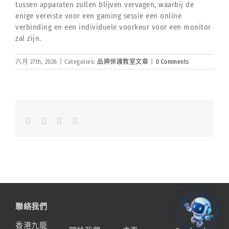
tussen apparaten zullen blijven vervagen, waarbij de
enige vereiste voor een gaming sessie een online
verbinding en een individuele voorkeur voor een monitor
zal zijn.
六月 27th, 2026
|
Categories:
品牌保護教室文章
|
0 Comments
Facebook
LinkedIn
Whatsapp
Email
聯絡我們
資訊
網站地圖
連結
香港九龍