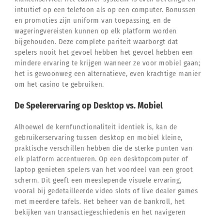
intuïtief op een telefoon als op een computer. Bonussen
en promoties zijn uniform van toepassing, en de
wageringvereisten kunnen op elk platform worden
bijgehouden. Deze complete pariteit waarborgt dat
spelers nooit het gevoel hebben het gevoel hebben een
mindere ervaring te krijgen wanneer ze voor mobiel gaan;
het is gewoonweg een alternatieve, even krachtige manier
om het casino te gebruiken.
De Spelerervaring op Desktop vs. Mobiel
Alhoewel de kernfunctionaliteit identiek is, kan de
gebruikerservaring tussen desktop en mobiel kleine,
praktische verschillen hebben die de sterke punten van
elk platform accentueren. Op een desktopcomputer of
laptop genieten spelers van het voordeel van een groot
scherm. Dit geeft een meeslepende visuele ervaring,
vooral bij gedetailleerde video slots of live dealer games
met meerdere tafels. Het beheer van de bankroll, het
bekijken van transactiegeschiedenis en het navigeren