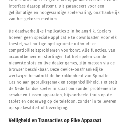
interface daarop afstemt. Dit garandeert voor een
gelijkmatige en hoogwaardige spelervaring, onafhankelijk
van het gekozen medium.
De daadwerkelijke implicaties zijn belangrijk. Spelers
hoeven geen speciale applicatie te downloaden voor elk
toestel, wat nuttige opslagruimte uithoudt en
compatibiliteitsproblemen voorkomt. Alle functies, van
accountbeheer en stortingen tot het spelen van de
nieuwste slots en live dealer games, zijn meteen via de
browser beschikbaar. Deze device-onafhankelijke
werkwijze benadrukt de betrokkenheid van Spinalto
Casino aan gebruiksgemak en toegankelijkheid. Het stelt
de Nederlandse speler in staat om zonder problemen te
schakelen tussen apparaten, bijvoorbeeld thuis op de
tablet en onderweg op de telefoon, zonder in te leveren
op spelkwaliteit of beveiliging.
Veiligheid en Transacties op Elke Apparaat