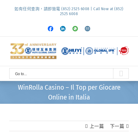
Skip
如有任何查詢，請即致電 (852) 2525 6008 | Call Now at (852)
to
2525 6008
content
Facebook
LinkedIn
Whatsapp
Email
Go to...
WinRolla Casino – Il Top per Giocare
Online in Italia
上一篇
下一篇