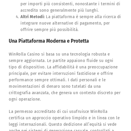
per importi più consistenti, nonostante i termini di
accredito sono generalmente più lunghi.
Altri Metodi:
La piattaforma è sempre alla ricerca di
integrare nuove alternative di pagamento, per
offrire sempre più possibilità.
Una Piattaforma Moderna e Protetta
WinRolla Casino si basa su una tecnologia robusta e
sempre aggiornata. Le partite appaiono fluide su ogni
tipo di dispositivo. La affidabilità è una preoccupazione
principale, per evitare interruzioni fastidiose e offrire
performance sempre ottimali. I dati personali e le
movimentazioni di denaro sono tutelati da una
crittografia avanzata, che genera un contesto discreto per
ogni operazione.
La permesso accreditato di cui usufruisce WinRolla
certifica un approccio operativo limpido e in linea con le
leggi internazionali. Questo dedizione all’equità si vede
anche nei sistemi di generazione casuale, controllati a