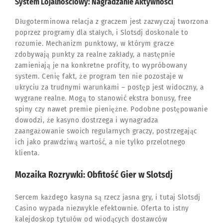
System Lojalnościowy: Nagradzanie Aktywności
Długoterminowa relacja z graczem jest zazwyczaj tworzona
poprzez programy dla stałych, i Slotsdj doskonale to
rozumie. Mechanizm punktowy, w którym gracze
zdobywają punkty za realne zakłady, a następnie
zamieniają je na konkretne profity, to wypróbowany
system. Cenię fakt, że program ten nie pozostaje w
ukryciu za trudnymi warunkami – postęp jest widoczny, a
wygrane realne. Mogą to stanowić ekstra bonusy, free
spiny czy nawet premie pieniężne. Podobne postępowanie
dowodzi, że kasyno dostrzega i wynagradza
zaangażowanie swoich regularnych graczy, postrzegając
ich jako prawdziwą wartość, a nie tylko przelotnego
klienta.
Mozaika Rozrywki: Obfitość Gier w Slotsdj
Sercem każdego kasyna są rzecz jasna gry, i tutaj Slotsdj
Casino wypada niezwykle efektownie. Oferta to istny
kalejdoskop tytułów od wiodących dostawców