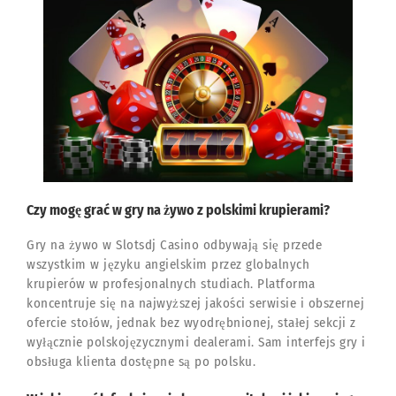
Czy mogę grać w gry na żywo z polskimi krupierami?
Gry na żywo w Slotsdj Casino odbywają się przede
wszystkim w języku angielskim przez globalnych
krupierów w profesjonalnych studiach. Platforma
koncentruje się na najwyższej jakości serwisie i obszernej
ofercie stołów, jednak bez wyodrębnionej, stałej sekcji z
wyłącznie polskojęzycznymi dealerami. Sam interfejs gry i
obsługa klienta dostępne są po polsku.