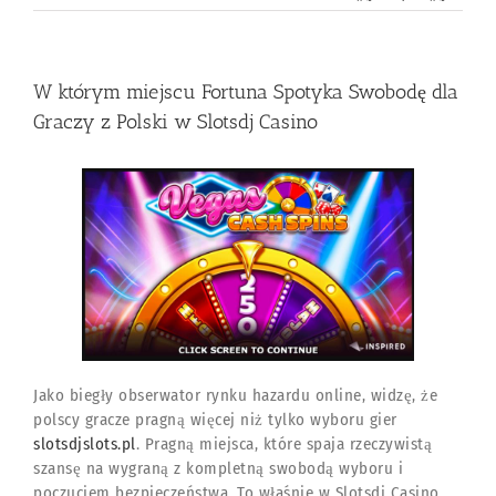
W którym miejscu Fortuna Spotyka Swobodę dla
Graczy z Polski w Slotsdj Casino
Jako biegły obserwator rynku hazardu online, widzę, że
polscy gracze pragną więcej niż tylko wyboru gier
slotsdjslots.pl
. Pragną miejsca, które spaja rzeczywistą
szansę na wygraną z kompletną swobodą wyboru i
poczuciem bezpieczeństwa. To właśnie w Slotsdj Casino