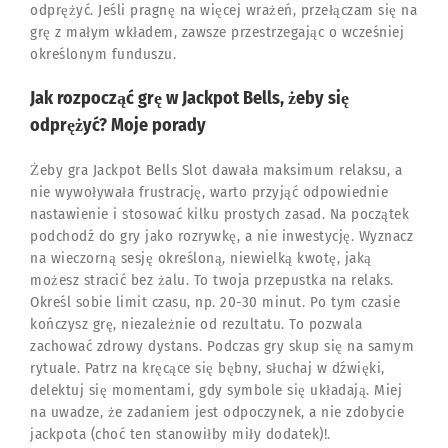
odprężyć. Jeśli pragnę na więcej wrażeń, przełączam się na
grę z małym wkładem, zawsze przestrzegając o wcześniej
określonym funduszu.
Jak rozpocząć grę w Jackpot Bells, żeby się
odprężyć? Moje porady
Żeby gra Jackpot Bells Slot dawała maksimum relaksu, a
nie wywoływała frustrację, warto przyjąć odpowiednie
nastawienie i stosować kilku prostych zasad. Na początek
podchodź do gry jako rozrywkę, a nie inwestycję. Wyznacz
na wieczorną sesję określoną, niewielką kwotę, jaką
możesz stracić bez żalu. To twoja przepustka na relaks.
Określ sobie limit czasu, np. 20-30 minut. Po tym czasie
kończysz grę, niezależnie od rezultatu. To pozwala
zachować zdrowy dystans. Podczas gry skup się na samym
rytuale. Patrz na kręcące się bębny, słuchaj w dźwięki,
delektuj się momentami, gdy symbole się układają. Miej
na uwadze, że zadaniem jest odpoczynek, a nie zdobycie
jackpota (choć ten stanowiłby miły dodatek)!.