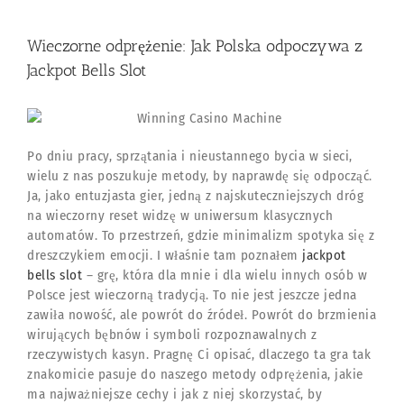
Wieczorne odprężenie: Jak Polska odpoczywa z
Jackpot Bells Slot
Po dniu pracy, sprzątania i nieustannego bycia w sieci,
wielu z nas poszukuje metody, by naprawdę się odpocząć.
Ja, jako entuzjasta gier, jedną z najskuteczniejszych dróg
na wieczorny reset widzę w uniwersum klasycznych
automatów. To przestrzeń, gdzie minimalizm spotyka się z
dreszczykiem emocji. I właśnie tam poznałem
jackpot
bells slot
– grę, która dla mnie i dla wielu innych osób w
Polsce jest wieczorną tradycją. To nie jest jeszcze jedna
zawiła nowość, ale powrót do źródeł. Powrót do brzmienia
wirujących bębnów i symboli rozpoznawalnych z
rzeczywistych kasyn. Pragnę Ci opisać, dlaczego ta gra tak
znakomicie pasuje do naszego metody odprężenia, jakie
ma najważniejsze cechy i jak z niej skorzystać, by