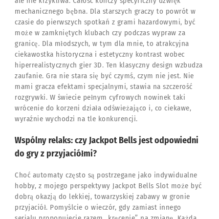
ale nie krzykliwa. Całość kończy specyficzny dźwięk
mechanicznego bębna. Dla starszych graczy to powrót w
czasie do pierwszych spotkań z grami hazardowymi, być
może w zamkniętych klubach czy podczas wypraw za
granicę. Dla młodszych, w tym dla mnie, to atrakcyjna
ciekawostka historyczna i estetyczny kontrast wobec
hiperrealistycznych gier 3D. Ten klasyczny design wzbudza
zaufanie. Gra nie stara się być czymś, czym nie jest. Nie
mami gracza efektami specjalnymi, stawia na szczerość
rozgrywki. W świecie pełnym cyfrowych nowinek taki
wrócenie do korzeni działa odświeżająco i, co ciekawe,
wyraźnie wychodzi na tle konkurencji.
Wspólny relaks: czy Jackpot Bells jest odpowiedni
do gry z przyjaciółmi?
Choć automaty często są postrzegane jako indywidualne
hobby, z mojego perspektywy Jackpot Bells Slot może być
dobrą okazją do lekkiej, towarzyskiej zabawy w gronie
przyjaciół. Pomyślcie o wieczór, gdy zamiast innego
serialu proponujecie razem „kręcenie” na zmianę. Każda