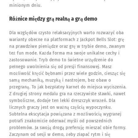
minionym dniu.
Różnice między grą realną a grą demo
Dla względów czysto relaksacyjnych warto rozważyć oba
warianty obecne na platformach z Jackpot Bells Slot: grę
na prawdziwe pieniądze oraz grę w trybie demo, zwanym
też fun mode. Każda forma ma swoje unikalne cechy i
zastosowanie. Tryb demo to świetne urządzenie do
pełnego uwolnienia się od presji finansowej. Masz
możliwość kręcić bębnami przez wiele godzin, ciesząc się
samą mechaniką, muzyką i nastrojem, bez obaw o
przegraną. To jak bezpłatny karnet do miejsca wyciszenia.
Z drugiej strony medalu gra na rzeczywiste stawki, nawet
symboliczne, dodaje ten lekki dreszczyk wrażeń. Dla
licznych graczy jest on ważną częścią wypoczynku.
Subtelna ekscytacja powiązana z możliwością wygranej
potrafi znakomicie oderwać myśli od powszednich
problemów. Ja swoją drogą preferuję mieszać obie formy.
Zaczynam od sesji w demo, żeby złapać rytm i się