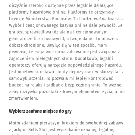
ojczyźnie szeroko dostępne przez legalnie działające
platformy hazardowe online. Platformy te otrzymały
licencję Ministerstwa Finansów. To bardzo ważna kwestia.
Wybór licencjonowanego kasyna online daje pewność, że
gra jest sprawiedliwa (działa na licencjonowanym
generatorze liczb losowych), a twoje dane i fundusze są
dobrze chronione. Bawiąc się w ten sposób, mam
pewność, że moja wieczorna zabawa nie jest związana z
zagrożeniem nielegalnych stron. Dodatkowo, legalni
operatorzy oferują narzędzia odpowiedzialnego hazardu.
Jest możliwość ustawić limity depozytów czy skorzystać z
samowykluczenia. To pozwala mi lepiej kontrolować
budżet na relaks i zadbać o bezpieczne granie. To ważne,
żeby rozrywka pozostała zdrowym elementem życia, a nie
zmartwieniem.
Wybierz zaufane miejsce do gry
Moim zdaniem pierwszym krokiem do swobodnej zabawy
z Jackpot Bells Slot jest wyszukanie uznanej, legalnej