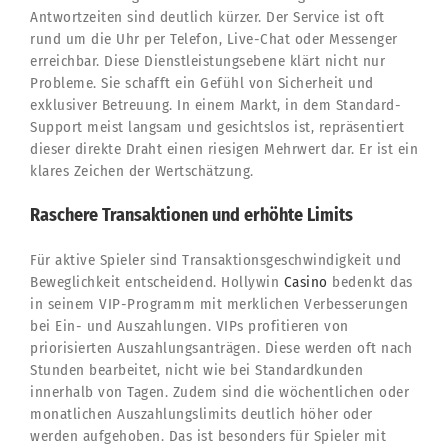
Antwortzeiten sind deutlich kürzer. Der Service ist oft
rund um die Uhr per Telefon, Live-Chat oder Messenger
erreichbar. Diese Dienstleistungsebene klärt nicht nur
Probleme. Sie schafft ein Gefühl von Sicherheit und
exklusiver Betreuung. In einem Markt, in dem Standard-
Support meist langsam und gesichtslos ist, repräsentiert
dieser direkte Draht einen riesigen Mehrwert dar. Er ist ein
klares Zeichen der Wertschätzung.
Raschere Transaktionen und erhöhte Limits
Für aktive Spieler sind Transaktionsgeschwindigkeit und
Beweglichkeit entscheidend. Hollywin
Casino
bedenkt das
in seinem VIP-Programm mit merklichen Verbesserungen
bei Ein- und Auszahlungen. VIPs profitieren von
priorisierten Auszahlungsanträgen. Diese werden oft nach
Stunden bearbeitet, nicht wie bei Standardkunden
innerhalb von Tagen. Zudem sind die wöchentlichen oder
monatlichen Auszahlungslimits deutlich höher oder
werden aufgehoben. Das ist besonders für Spieler mit