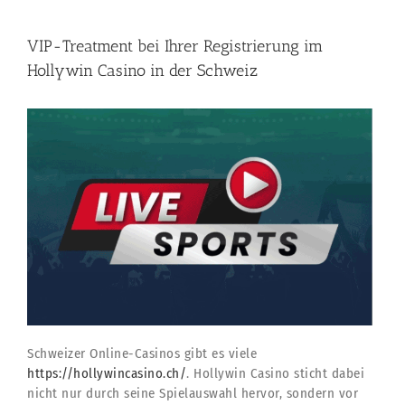
VIP-Treatment bei Ihrer Registrierung im
Hollywin Casino in der Schweiz
Schweizer Online-Casinos gibt es viele
https://hollywincasino.ch/
. Hollywin Casino sticht dabei
nicht nur durch seine Spielauswahl hervor, sondern vor