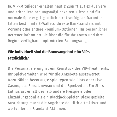
Ja, VIP-Mitglieder erhalten häufig Zugriff auf exklusivere
und schnellere Zahlungsmöglichkeiten. Diese sind für
normale Spieler gelegentlich nicht verfügbar. Darunter
fallen bestimmte E-Wallets, direkte Banktransfers mit
Vorrang oder andere Premium-Optionen. Ihr persönlicher
Betreuer informiert Sie über die für Ihr Konto und Ihre
Region verfügbaren optimierten Zahlungswege.
Wie individuell sind die Bonusangebote für VIPs
tatsächlich?
Die Personalisierung ist ein Kernstück des VIP-Treatments.
Ihr Spielverhalten wird für die Angebote ausgewertet.
Dazu zählen bevorzugte Spieltypen wie Slots oder Live
Casino, das Einsatzniveau und die Spielzeiten. Ein Slots-
Enthusiast erhält deshalb andere Freispiele oder
Einzahlungsboni als ein Blackjack-Spieler. Diese gezielte
Ausrichtung macht die Angebote deutlich attraktiver und
wertvoller als Standard-Aktionen.