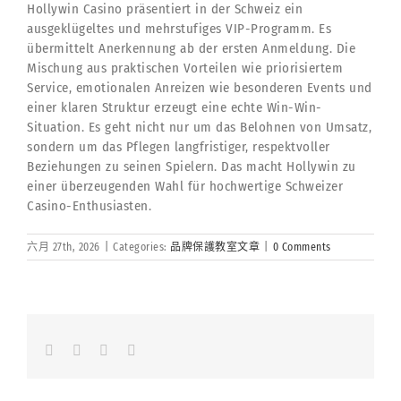
Hollywin Casino präsentiert in der Schweiz ein
ausgeklügeltes und mehrstufiges VIP-Programm. Es
übermittelt Anerkennung ab der ersten Anmeldung. Die
Mischung aus praktischen Vorteilen wie priorisiertem
Service, emotionalen Anreizen wie besonderen Events und
einer klaren Struktur erzeugt eine echte Win-Win-
Situation. Es geht nicht nur um das Belohnen von Umsatz,
sondern um das Pflegen langfristiger, respektvoller
Beziehungen zu seinen Spielern. Das macht Hollywin zu
einer überzeugenden Wahl für hochwertige Schweizer
Casino-Enthusiasten.
六月 27th, 2026
|
Categories:
品牌保護教室文章
|
0 Comments
Facebook
LinkedIn
Whatsapp
Email