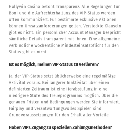
Hollywin Casino betont Transparenz. Alle Regelungen für
Boni und die Aufrechterhaltung des VIP-Status werden
offen kommuniziert. Für bestimmte exklusive Aktionen
können Umsatzanforderungen gelten. Versteckte Klauseln
gibt es nicht. Ein persönlicher Account Manager bespricht
sämtliche Details transparent mit Ihnen. Eine allgemeine,
verbindliche wöchentliche Mindesteinsatzpflicht für den
Status gibt es nicht.
Ist es möglich, meinen VIP-Status zu verlieren?
Ja, der VIP-Status setzt üblicherweise eine regelmäßige
Aktivität voraus. Bei längerer Inaktivität über einen
definierten Zeitraum ist eine Herabstufung in eine
niedrigere Stufe des Treueprogramms möglich. Über die
genauen Fristen und Bedingungen werden Sie informiert.
Fairplay und verantwortungsvolles Spielen sind
Grundvoraussetzungen für den Erhalt aller Vorteile.
Haben VIPs Zugang zu speziellen Zahlungsmethoden?