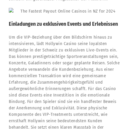
Einladungen zu exklusiven Events und Erlebnissen
Um die VIP-Beziehung über den Bildschirm hinaus zu
intensivieren, lädt Hollywin Casino seine loyalsten
Mitglieder in der Schweiz zu exklusiven Live-Events ein.
Das können prestigeträchtige Sportveranstaltungen sein,
Konzerte, Galadinners oder sogar geplante Reisen. Solche
Angebote verwandeln die Kundenbeziehung. Aus einer
kommerziellen Transaktion wird eine gemeinsame
Erfahrung, die Zusammengehörigkeitsgefühl und
außergewöhnliche Erinnerungen schafft. Für das Casino
sind diese Events eine Investition in die emotionale
Bindung. Für den Spieler sind sie ein handfester Beweis
der Anerkennung und Exklusivität. Diese physische
Komponente des VIP-Treatments unterstreicht, wie
ernsthaft Hollywin seine bedeutendsten Kunden
behandelt. Sie setzt einen klaren Massstab in der