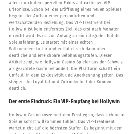
allem durch den speziellen Fokus auf exklusive VIP-
Erlebnisse. Schon bei der Eröffnung eines neuen Spielers
beginnt der Aufbau einer persönlichen und
wertschätzenden Beziehung. Das VIP-Treatment bei
Hollywin ist kein entferntes Ziel, das erst nach Monaten
erreicht wird. Es ist von Anfang an ein integraler Teil der
Spielerfahrung. Es startet mit einer echten
Willkommenskultur und entfaltet sich dann über
deutliche und erreichbare Belohnungsstufen. Dieser
Artikel zeigt, wie Hollywin Casino Spieler aus der Schweiz
als geachtete Gäste behandelt. Die Plattform schafft ein
Umfeld, in dem Exklusivität und Anerkennung gelten. Das
steigert die Loyalität und Zufriedenheit der Kunden
deutlich.
Der erste Eindruck: Ein VIP-Empfang bei Hollywin
Hollywin Casino inszeniert den Einstieg so, dass sich neue
Spieler sofort willkommen fühlen. Das VIP-Treatment
wartet nicht auf die höchsten Stufen. Es beginnt mit dem