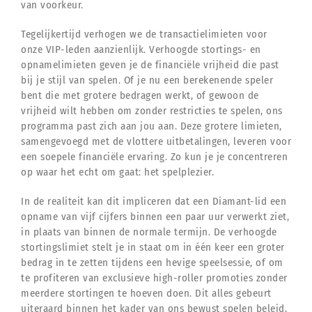
van voorkeur.
Tegelijkertijd verhogen we de transactielimieten voor
onze VIP-leden aanzienlijk. Verhoogde stortings- en
opnamelimieten geven je de financiële vrijheid die past
bij je stijl van spelen. Of je nu een berekenende speler
bent die met grotere bedragen werkt, of gewoon de
vrijheid wilt hebben om zonder restricties te spelen, ons
programma past zich aan jou aan. Deze grotere limieten,
samengevoegd met de vlottere uitbetalingen, leveren voor
een soepele financiële ervaring. Zo kun je je concentreren
op waar het echt om gaat: het spelplezier.
In de realiteit kan dit impliceren dat een Diamant-lid een
opname van vijf cijfers binnen een paar uur verwerkt ziet,
in plaats van binnen de normale termijn. De verhoogde
stortingslimiet stelt je in staat om in één keer een groter
bedrag in te zetten tijdens een hevige speelsessie, of om
te profiteren van exclusieve high-roller promoties zonder
meerdere stortingen te hoeven doen. Dit alles gebeurt
uiteraard binnen het kader van ons bewust spelen beleid,