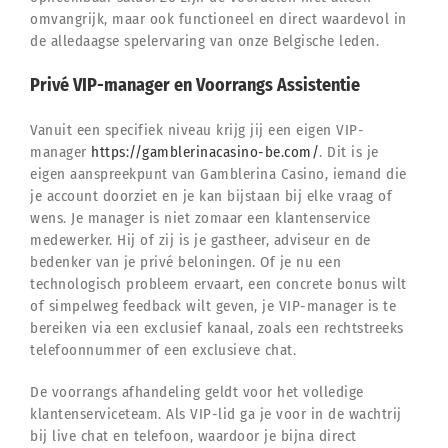
omvangrijk, maar ook functioneel en direct waardevol in
de alledaagse spelervaring van onze Belgische leden.
Privé VIP-manager en Voorrangs Assistentie
Vanuit een specifiek niveau krijg jij een eigen VIP-
manager
https://gamblerinacasino-be.com/
. Dit is je
eigen aanspreekpunt van Gamblerina Casino, iemand die
je account doorziet en je kan bijstaan bij elke vraag of
wens. Je manager is niet zomaar een klantenservice
medewerker. Hij of zij is je gastheer, adviseur en de
bedenker van je privé beloningen. Of je nu een
technologisch probleem ervaart, een concrete bonus wilt
of simpelweg feedback wilt geven, je VIP-manager is te
bereiken via een exclusief kanaal, zoals een rechtstreeks
telefoonnummer of een exclusieve chat.
De voorrangs afhandeling geldt voor het volledige
klantenserviceteam. Als VIP-lid ga je voor in de wachtrij
bij live chat en telefoon, waardoor je bijna direct