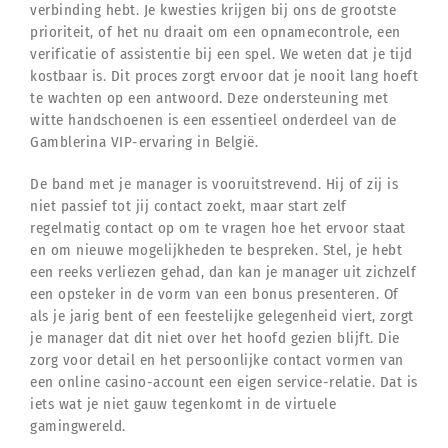
verbinding hebt. Je kwesties krijgen bij ons de grootste
prioriteit, of het nu draait om een opnamecontrole, een
verificatie of assistentie bij een spel. We weten dat je tijd
kostbaar is. Dit proces zorgt ervoor dat je nooit lang hoeft
te wachten op een antwoord. Deze ondersteuning met
witte handschoenen is een essentieel onderdeel van de
Gamblerina VIP-ervaring in België.
De band met je manager is vooruitstrevend. Hij of zij is
niet passief tot jij contact zoekt, maar start zelf
regelmatig contact op om te vragen hoe het ervoor staat
en om nieuwe mogelijkheden te bespreken. Stel, je hebt
een reeks verliezen gehad, dan kan je manager uit zichzelf
een opsteker in de vorm van een bonus presenteren. Of
als je jarig bent of een feestelijke gelegenheid viert, zorgt
je manager dat dit niet over het hoofd gezien blijft. Die
zorg voor detail en het persoonlijke contact vormen van
een online casino-account een eigen service-relatie. Dat is
iets wat je niet gauw tegenkomt in de virtuele
gamingwereld.