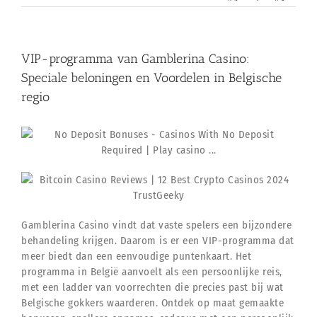
VIP-programma van Gamblerina Casino:
Speciale beloningen en Voordelen in Belgische
regio
Gamblerina Casino vindt dat vaste spelers een bijzondere
behandeling krijgen. Daarom is er een VIP-programma dat
meer biedt dan een eenvoudige puntenkaart. Het
programma in België aanvoelt als een persoonlijke reis,
met een ladder van voorrechten die precies past bij wat
Belgische gokkers waarderen. Ontdek op maat gemaakte