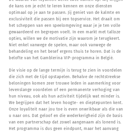
de kans om je echt te leren kennen en onze diensten
optimaal op je aan te passen. Jij geniet van de kalmte en
exclusiviteit die passen bij een topservice. Het draait om
het scheppen van een speelomgeving waar je je ten volle
gewaardeerd en begrepen voelt. In een markt met talloze
opties, willen we de motivatie zijn waarom je terugkeert.
Niet enkel vanwege de spelen, maar ook vanwege de
behandeling en het besef ergens thuis te horen. Dat is de
belofte van het Gamblerina VIP-programma in België.
Die visie op de lange termijn is terug te zien in voordelen
die zich met de tijd opstapelen. Behalve de rechtstreekse
beloningen komen zeer trouwe leden in aanmerking voor
levenslange voordelen of een permanente verhoging van
hun niveau, ook als hun activiteit tijdelijk wat minder is.
We begrijpen dat het leven hoogte- en dieptepunten kent.
Onze loyaliteit naar jou toe is even onwrikbaar als die van
u naar ons. Dat geloof en die wederkerigheid zijn de basis
van een partnerschap dat zowel aangenaam als lonend is.
Het programma is dus geen eindpunt, maar het aanvang