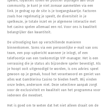
spelen, loyaliteit tonen en positief bijdragen aan onze
community. Je kunt je niet zomaar aanmelden via een
link. Je gedrag op de site is je toegangskaartje. Factoren
zoals hoe regelmatig je speelt, de diversiteit in je
spelkeuze, je totale inzet en je algemene interactie met
het casino spelen allemaal een rol. Voor ons is kwaliteit
belangrijker dan kwantiteit.
De uitnodiging kan op verschillende manieren
binnenkomen. Soms via een persoonlijke e-mail van ons
team, een pop-upbericht wanneer je inlogt, of een
telefoontje van een toekomstige VIP-manager. Het is een
verrassing die je status als bijzondere speler bevestigt. Als
je hoopt ooit uitgenodigd te worden, is ons advies: speel
gewoon op je gemak, houd het verantwoord en geniet van
alles wat Gamblerina Casino te bieden heeft. Wij vinden
onze leden, andersom niet. Deze selectieve aanpak zorgt
voor de exclusiviteit en kwaliteit van het programma voor
iedereen die meedoet.
Het is goed om te weten dat het niet alleen draait om de