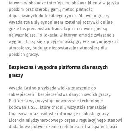
łatwym w obsłudze interfejsem, obsługą klienta w języku
polskim oraz szeroką gamą metod płatności
dopasowanych do lokalnego rynku. Dla wielu graczy
Vavada stała się synonimem rzetelnej rozrywki online,
gdzie bezpieczeństwo transakcji i uczciwość gier są
najważniejsze. To lokacja, w którym emocje związane z
wygraną łączą się z przyjemnością gry w znanym języku i
atmosferze, budując niepowtarzalną atmosferę dla
polskich graczy.
Bezpieczna i wygodna platforma dla naszych
graczy
Vavada Casino przykłada wielką znaczenie do
zabezpieczeń i bezpieczeństwa danych swoich graczy.
Platforma wykorzystuje nowoczesne technologie
kodowania SSL, które chronią wszystkie transakcje
finansowe oraz osobiste informacje osobiste graczy.
Licencja międzynarodowego organu regulacyjnego stanowi
dodatkowe potwierdzenie rzetelności i transparentności