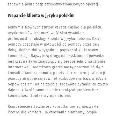
zapewnia pełne bezpieczeństwo finansowych operacji.
Wsparcie klienta w języku polskim
Jednym z głównych atutów Vavada Casino dla polskich
użytkowników jest możliwość skorzystania z
profesjonalnej obsługi klienta w języku polskim. Dział
pomocy pozostaje w gotowości do pomocy przez całą
dobę, siedem dni w tygodniu, poprzez kilku kanałów
komunikacji. Najszybszą drogą na uzyskanie odpowiedzi
jest czat na żywo znajdujący się bezpośrednio na stronie
internetowej. Dodatkowo gracze mogą porozumieć się z
konsultantami za pomocą poczty elektronicznej. W sekcji
pomocy znajduje się również rozbudowana baza wiedzy z
odpowiedziami na najczęściej zadawane pytania, co często
daje możliwość samodzielnie rozwiązać problem bez
konieczności kontaktu z operatorem.
Kompetencje i życzliwość konsultantów są niezwykle
istotne dla komfortu użytkowania platformy. Zespół