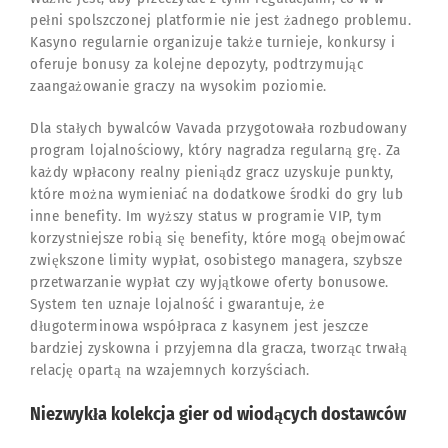
pełni spolszczonej platformie nie jest żadnego problemu.
Kasyno regularnie organizuje także turnieje, konkursy i
oferuje bonusy za kolejne depozyty, podtrzymując
zaangażowanie graczy na wysokim poziomie.
Dla stałych bywalców Vavada przygotowała rozbudowany
program lojalnościowy, który nagradza regularną grę. Za
każdy wpłacony realny pieniądz gracz uzyskuje punkty,
które można wymieniać na dodatkowe środki do gry lub
inne benefity. Im wyższy status w programie VIP, tym
korzystniejsze robią się benefity, które mogą obejmować
zwiększone limity wypłat, osobistego managera, szybsze
przetwarzanie wypłat czy wyjątkowe oferty bonusowe.
System ten uznaje lojalność i gwarantuje, że
długoterminowa współpraca z kasynem jest jeszcze
bardziej zyskowna i przyjemna dla gracza, tworząc trwałą
relację opartą na wzajemnych korzyściach.
Niezwykła kolekcja gier od wiodących dostawców