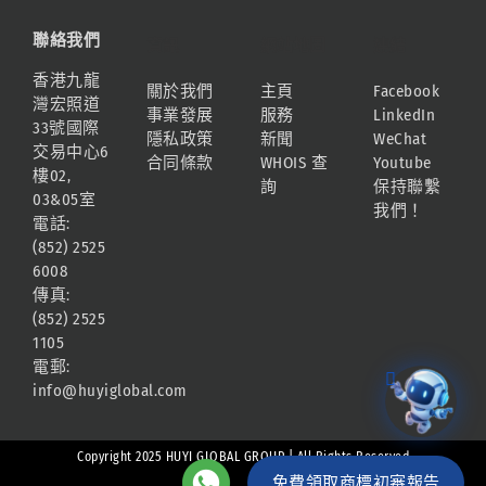
聯絡我們
資訊
網站地圖
連結
香港九龍
關於我們
主頁
Facebook
灣宏照道
事業發展
服務
LinkedIn
33號國際
隱私政策
新聞
WeChat
交易中心6
合同條款
WHOIS 查
Youtube
樓02,
詢
保持聯繫
03&05室
我們！
電話:
(852) 2525
6008
傳真:
(852) 2525
1105
電郵:
info@huyiglobal.com
Copyright 2025 HUYI GLOBAL GROUP | All Rights Reserved
免費領取商標初審報告