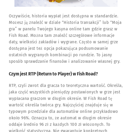
Oczywiście, historia wypłat jest dostępna w standardzie.
Możesz ją znaleźć w dziale “Historia transakcji” lub “Moja
gra” w panelu Twojego kasyna online tam gdzie grasz w
Fish Road. Można tam znaleźć szczegółowe informacje
daty, wielkości zakładów i wygrane. Często w samej grze
dostępna jest też opcja pokazująca podsumowanie
ostatnich wygranych kombinacji po rundzie. To jasny
sposób sprawdzanie finansów i analizowanie własnej gry.
Czym jest RTP (Return to Player) w Fish Road?
RTP, czyli zwrot dla gracza to teoretyczna wartość. Określa,
jaka część wszystkich pieniędzy postawionych w grze jest
wypłacana graczom w długim okresie. W Fish Road tę
wartość określa twórca gry. Najczęściej znajduje się w
typowym przedziale dla automatów online przykładowo
około 96%. Oznacza to, że automat w długim okresie
oddaje średnio 96 zł z każdych 100 zł włożonych. To
wielkość statystyczna. Nie gwarantuje konkretnych