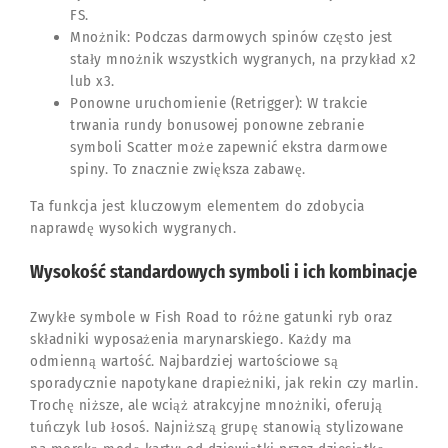
FS.
Mnożnik: Podczas darmowych spinów często jest
stały mnożnik wszystkich wygranych, na przykład x2
lub x3.
Ponowne uruchomienie (Retrigger): W trakcie
trwania rundy bonusowej ponowne zebranie
symboli Scatter może zapewnić ekstra darmowe
spiny. To znacznie zwiększa zabawę.
Ta funkcja jest kluczowym elementem do zdobycia
naprawdę wysokich wygranych.
Wysokość standardowych symboli i ich kombinacje
Zwykłe symbole w Fish Road to różne gatunki ryb oraz
składniki wyposażenia marynarskiego. Każdy ma
odmienną wartość. Najbardziej wartościowe są
sporadycznie napotykane drapieżniki, jak rekin czy marlin.
Trochę niższe, ale wciąż atrakcyjne mnożniki, oferują
tuńczyk lub łosoś. Najniższą grupę stanowią stylizowane