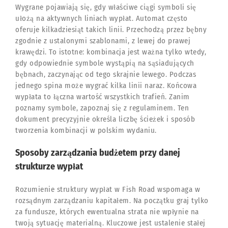
Wygrane pojawiają się, gdy właściwe ciągi symboli się
ułożą na aktywnych liniach wypłat. Automat często
oferuje kilkadziesiąt takich linii. Przechodzą przez bębny
zgodnie z ustalonymi szablonami, z lewej do prawej
krawędzi. To istotne: kombinacja jest ważna tylko wtedy,
gdy odpowiednie symbole wystąpią na sąsiadujących
bębnach, zaczynając od tego skrajnie lewego. Podczas
jednego spina może wygrać kilka linii naraz. Końcowa
wypłata to łączna wartość wszystkich trafień. Zanim
poznamy symbole, zapoznaj się z regulaminem. Ten
dokument precyzyjnie określa liczbę ścieżek i sposób
tworzenia kombinacji w polskim wydaniu.
Sposoby zarządzania budżetem przy danej
strukturze wypłat
Rozumienie struktury wypłat w Fish Road wspomaga w
rozsądnym zarządzaniu kapitałem. Na początku graj tylko
za fundusze, których ewentualna strata nie wpłynie na
twoją sytuację materialną. Kluczowe jest ustalenie stałej