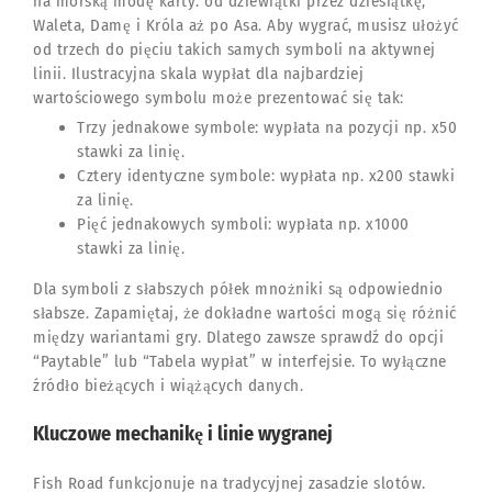
na morską modę karty: od dziewiątki przez dziesiątkę,
Waleta, Damę i Króla aż po Asa. Aby wygrać, musisz ułożyć
od trzech do pięciu takich samych symboli na aktywnej
linii. Ilustracyjna skala wypłat dla najbardziej
wartościowego symbolu może prezentować się tak:
Trzy jednakowe symbole: wypłata na pozycji np. x50
stawki za linię.
Cztery identyczne symbole: wypłata np. x200 stawki
za linię.
Pięć jednakowych symboli: wypłata np. x1000
stawki za linię.
Dla symboli z słabszych półek mnożniki są odpowiednio
słabsze. Zapamiętaj, że dokładne wartości mogą się różnić
między wariantami gry. Dlatego zawsze sprawdź do opcji
“Paytable” lub “Tabela wypłat” w interfejsie. To wyłączne
źródło bieżących i wiążących danych.
Kluczowe mechanikę i linie wygranej
Fish Road funkcjonuje na tradycyjnej zasadzie slotów.