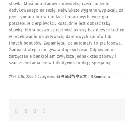
stawki. Musi ona stanowić niewielką część budżetu
dedykowanego na sesję. Największe wygrane wypłacają za
pięć symboli lub w rundach bonusowych, więc gra
potrzebuje cierpliwości. Rozsądnie jest dobrać taką
stawkę, która pozwoli przetrwać okresy bez dużych trafień
w oczekiwaniu na aktywację darmowych spinów lub
innych bonusów. Zapamiętaj, że automaty to gra losowa.
Żadna strategia nie gwarantuje sukcesu. Odpowiednie
zarządzanie bankrollem zwiększa jednak czas zabawy i
szansę dostania się w lukratywną funkcję specjalną.
六月 27th, 2026
|
Categories:
品牌保護教室文章
|
0 Comments
Facebook
LinkedIn
Whatsapp
Email