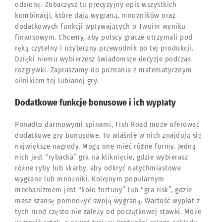
odsłonę. Zobaczysz tu precyzyjny opis wszystkich
kombinacji, które dają wygraną, mnożników oraz
dodatkowych funkcji wpływających o Twoim wyniku
finansowym. Chcemy, aby polscy gracze otrzymali pod
ręką czytelny i użyteczny przewodnik po tej produkcji.
Dzięki niemu wybierzesz świadomsze decyzje podczas
rozgrywki. Zapraszamy do poznania z matematycznym
silnikiem tej lubianej gry.
Dodatkowe funkcje bonusowe i ich wypłaty
Ponadto darmowymi spinami, Fish Road może oferować
dodatkowe gry bonusowe. To właśnie w nich znajdują się
największe nagrody. Mogą one mieć różne formy. Jedną
nich jest “rybacka” gra na kliknięcie, gdzie wybierasz
różne ryby lub skarby, aby odkryć natychmiastowe
wygrane lub mnożniki. Kolejnym popularnym
mechanizmem jest “koło fortuny” lub “gra risk”, gdzie
masz szansę pomnożyć swoją wygraną. Wartość wypłat z
tych rund często nie zależy od początkowej stawki. Może