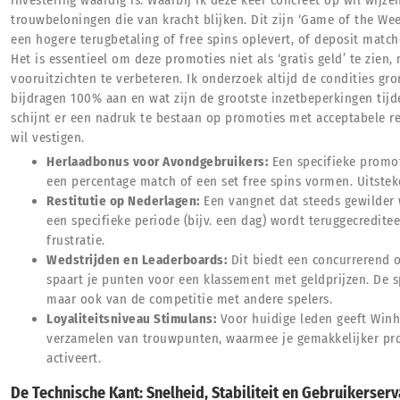
investering waardig is. Waarbij ik deze keer concreet op wil wijze
trouwbeloningen die van kracht blijken. Dit zijn ‘Game of the We
een hogere terugbetaling of free spins oplevert, of deposit matc
Het is essentieel om deze promoties niet als ‘gratis geld’ te zien
vooruitzichten te verbeteren. Ik onderzoek altijd de condities gro
bijdragen 100% aan en wat zijn de grootste inzetbeperkingen tij
schijnt er een nadruk te bestaan op promoties met acceptabele re
wil vestigen.
Herlaadbonus voor Avondgebruikers:
Een specifieke promot
een percentage match of een set free spins vormen. Uitst
Restitutie op Nederlagen:
Een vangnet dat steeds gewilder w
een specifieke periode (bijv. een dag) wordt teruggecreditee
frustratie.
Wedstrijden en Leaderboards:
Dit biedt een concurrerend 
spaart je punten voor een klassement met geldprijzen. De sp
maar ook van de competitie met andere spelers.
Loyaliteitsniveau Stimulans:
Voor huidige leden geeft Winhe
verzamelen van trouwpunten, waarmee je gemakkelijker pr
activeert.
De Technische Kant: Snelheid, Stabiliteit en Gebruikerserv