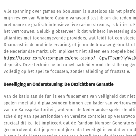
Alle spanning over games en bonussen is nutteloos als het platf
mijn review van Winhero Casino vanavond test ik om die reden im
met name de grafisch intensieve live casino streams, is kritisch.
het vertrouwen. Gelukkig observeer ik dat Winhero investering do
allianties met toonaangevende providers, wat leidt tot een vloeie
Daarnaast is de mobiele ervaring, of je nu de browser gebruikt of
de Nederlandse markt. Dit impliceert niet alleen een soepele bed
https://tracxn.com/d/companies/one-casino/__8pwFTbzm91yY4
deposits. Deze technische betrouwbaarheid vormt de stille rugge
volledig op het spel te focussen, zonder afleiding of frustratie.
Beveiliging en Ondersteuning: De Onzichtbare Garantie
Aan de basis aan de fun is een fundament van veiligheid dat ni
spelen moet altijd plaatsvinden binnen een kader van vertrouwen
van de Kansspelautoriteit, wat voor de Nederlandse speler de ultie
scheiding van spelersfondsen en vereiste controles op verantwoo
cruciaal dit is. Het impliceert dat de Random Number Generators 
gecontroleerd, dat je persoonlijke data beveiligd is en dat er dui