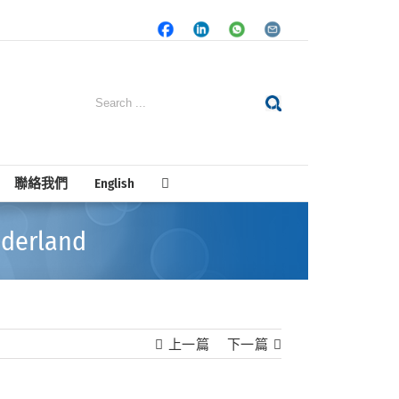
Facebook
LinkedIn
Whatsapp
Email
Search
for:
聯絡我們
English
ederland
上一篇
下一篇