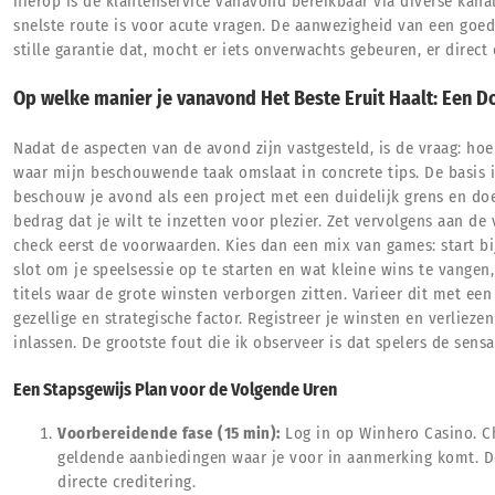
hierop is de klantenservice vanavond bereikbaar via diverse kanal
snelste route is voor acute vragen. De aanwezigheid van een goed
stille garantie dat, mocht er iets onverwachts gebeuren, er direc
Op welke manier je vanavond Het Beste Eruit Haalt: Een D
Nadat de aspecten van de avond zijn vastgesteld, is de vraag: hoe 
waar mijn beschouwende taak omslaat in concrete tips. De basis is
beschouw je avond als een project met een duidelijk grens en doe
bedrag dat je wilt te inzetten voor plezier. Zet vervolgens aan de
check eerst de voorwaarden. Kies dan een mix van games: start b
slot om je speelsessie op te starten en wat kleine wins te vangen,
titels waar de grote winsten verborgen zitten. Varieer dit met een
gezellige en strategische factor. Registreer je winsten en verlieze
inlassen. De grootste fout die ik observeer is dat spelers de sen
Een Stapsgewijs Plan voor de Volgende Uren
Voorbereidende fase (15 min):
Log in op Winhero Casino. Ch
geldende aanbiedingen waar je voor in aanmerking komt. D
directe creditering.