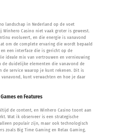
ino landschap in Nederland op de voet
j Winhero Casino niet vaak groter is geweest.
ontinu evolueert, en die energie is vanavond
gaat om de complete ervaring die wordt bepaald
n een interface die is gericht op de
ie ideale mix van vertrouwen en vernieuwing
 in de duidelijke elementen die vanavond de
 de service waarop je kunt rekenen. Dit is
u, vanavond, kunt verwachten en hoe je daar
 Games en Features
ltijd de content, en Winhero Casino toont aan
kt. Wat ik observeer is een strategische
alleen populair zijn, maar ook technologisch
rs zoals Big Time Gaming en Relax Gaming,