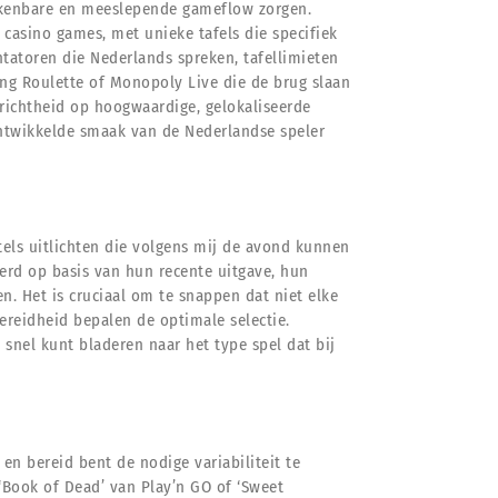
ekenbare en meeslepende gameflow zorgen.
ve casino games, met unieke tafels die specifiek
tatoren die Nederlands spreken, tafellimieten
ng Roulette of Monopoly Live die de brug slaan
erichtheid op hoogwaardige, gelokaliseerde
ontwikkelde smaak van de Nederlandse speler
tels uitlichten die volgens mij de avond kunnen
eerd op basis van hun recente uitgave, hun
n. Het is cruciaal om te snappen dat niet elke
bereidheid bepalen de optimale selectie.
e snel kunt bladeren naar het type spel dat bij
en bereid bent de nodige variabiliteit te
‘Book of Dead’ van Play’n GO of ‘Sweet