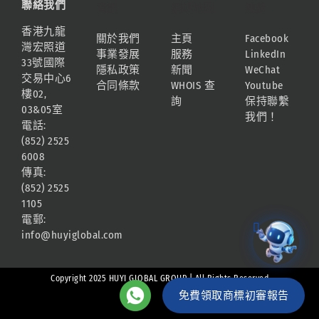
聯絡我們
資訊
網站地圖
連結
香港九龍
關於我們
主頁
Facebook
灣宏照道
事業發展
服務
LinkedIn
33號國際
隱私政策
新聞
WeChat
交易中心6
合同條款
WHOIS 查
Youtube
樓02,
詢
保持聯繫
03&05室
我們！
電話:
(852) 2525
6008
傳真:
(852) 2525
1105
電郵:
info@huyiglobal.com
Copyright 2025 HUYI GLOBAL GROUP | All Rights Reserved
免費領取商標初審報告