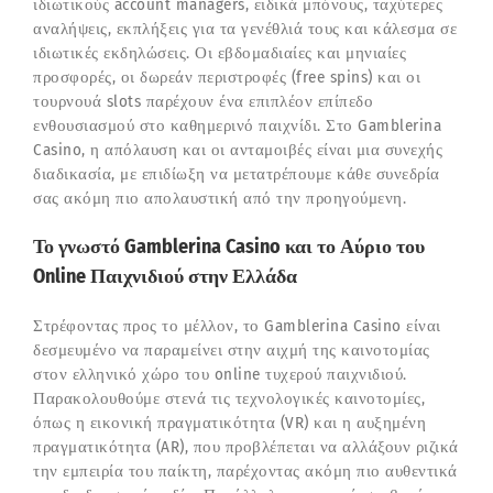
ιδιωτικούς account managers, ειδικά μπόνους, ταχύτερες
αναλήψεις, εκπλήξεις για τα γενέθλιά τους και κάλεσμα σε
ιδιωτικές εκδηλώσεις. Οι εβδομαδιαίες και μηνιαίες
προσφορές, οι δωρεάν περιστροφές (free spins) και οι
τουρνουά slots παρέχουν ένα επιπλέον επίπεδο
ενθουσιασμού στο καθημερινό παιχνίδι. Στο Gamblerina
Casino, η απόλαυση και οι ανταμοιβές είναι μια συνεχής
διαδικασία, με επιδίωξη να μετατρέπουμε κάθε συνεδρία
σας ακόμη πιο απολαυστική από την προηγούμενη.
Το γνωστό Gamblerina Casino και το Αύριο του
Online Παιχνιδιού στην Ελλάδα
Στρέφοντας προς το μέλλον, το Gamblerina Casino είναι
δεσμευμένο να παραμείνει στην αιχμή της καινοτομίας
στον ελληνικό χώρο του online τυχερού παιχνιδιού.
Παρακολουθούμε στενά τις τεχνολογικές καινοτομίες,
όπως η εικονική πραγματικότητα (VR) και η αυξημένη
πραγματικότητα (AR), που προβλέπεται να αλλάξουν ριζικά
την εμπειρία του παίκτη, παρέχοντας ακόμη πιο αυθεντικά