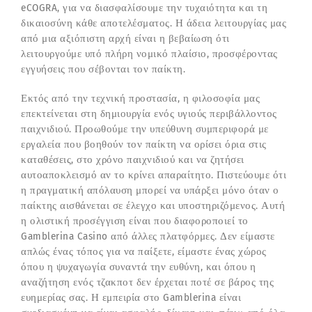
eCOGRA, για να διασφαλίσουμε την τυχαιότητα και τη
δικαιοσύνη κάθε αποτελέσματος. Η άδεια λειτουργίας μας
από μια αξιόπιστη αρχή είναι η βεβαίωση ότι
λειτουργούμε υπό πλήρη νομικό πλαίσιο, προσφέροντας
εγγυήσεις που σέβονται τον παίκτη.
Εκτός από την τεχνική προστασία, η φιλοσοφία μας
επεκτείνεται στη δημιουργία ενός υγιούς περιβάλλοντος
παιχνιδιού. Προωθούμε την υπεύθυνη συμπεριφορά με
εργαλεία που βοηθούν τον παίκτη να ορίσει όρια στις
καταθέσεις, στο χρόνο παιχνιδιού και να ζητήσει
αυτοαποκλεισμό αν το κρίνει απαραίτητο. Πιστεύουμε ότι
η πραγματική απόλαυση μπορεί να υπάρξει μόνο όταν ο
παίκτης αισθάνεται σε έλεγχο και υποστηριζόμενος. Αυτή
η ολιστική προσέγγιση είναι που διαφοροποιεί το
Gamblerina Casino από άλλες πλατφόρμες. Δεν είμαστε
απλώς ένας τόπος για να παίξετε, είμαστε ένας χώρος
όπου η ψυχαγωγία συναντά την ευθύνη, και όπου η
αναζήτηση ενός τζακποτ δεν έρχεται ποτέ σε βάρος της
ευημερίας σας. Η εμπειρία στο Gamblerina είναι