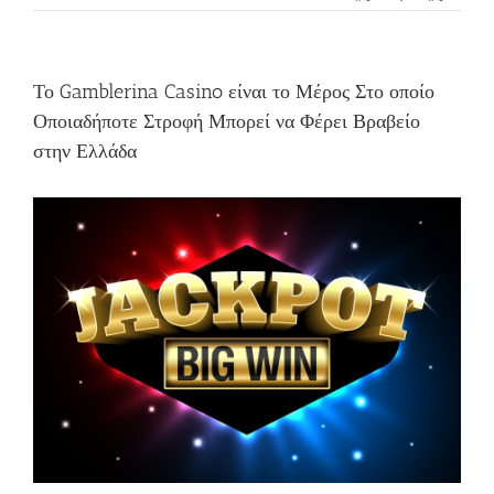
Το Gamblerina Casino είναι το Μέρος Στο οποίο
Οποιαδήποτε Στροφή Μπορεί να Φέρει Βραβείο
στην Ελλάδα