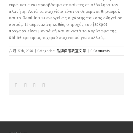
ευρώ και είναι προσβάσιμα σε παίκτες σε ολόκληρο τον
πλανήτη. Αυτά τα παιχνίδια είναι οι σημερινοί θησαυροί,
και το Gamblerina ενεργεί ως ο χάρτης που σας οδηγεί σε
αυτούς. Η αδρεναλίνη καθώς ο τροχός του jackpot
προχωρά είναι μοναδική και συνιστά το κορύφωμα της
online εμπειρίας τυχερού παιχνιδιού για πολλούς.
六月 27th, 2026
|
Categories:
品牌保護教室文章
|
0 Comments
Facebook
LinkedIn
Whatsapp
Email