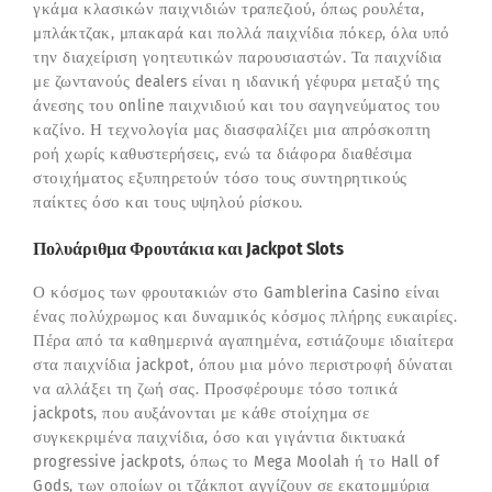
γκάμα κλασικών παιχνιδιών τραπεζιού, όπως ρουλέτα,
μπλάκτζακ, μπακαρά και πολλά παιχνίδια πόκερ, όλα υπό
την διαχείριση γοητευτικών παρουσιαστών. Τα παιχνίδια
με ζωντανούς dealers είναι η ιδανική γέφυρα μεταξύ της
άνεσης του online παιχνιδιού και του σαγηνεύματος του
καζίνο. Η τεχνολογία μας διασφαλίζει μια απρόσκοπτη
ροή χωρίς καθυστερήσεις, ενώ τα διάφορα διαθέσιμα
στοιχήματος εξυπηρετούν τόσο τους συντηρητικούς
παίκτες όσο και τους υψηλού ρίσκου.
Πολυάριθμα Φρουτάκια και Jackpot Slots
Ο κόσμος των φρουτακιών στο Gamblerina Casino είναι
ένας πολύχρωμος και δυναμικός κόσμος πλήρης ευκαιρίες.
Πέρα από τα καθημερινά αγαπημένα, εστιάζουμε ιδιαίτερα
στα παιχνίδια jackpot, όπου μια μόνο περιστροφή δύναται
να αλλάξει τη ζωή σας. Προσφέρουμε τόσο τοπικά
jackpots, που αυξάνονται με κάθε στοίχημα σε
συγκεκριμένα παιχνίδια, όσο και γιγάντια δικτυακά
progressive jackpots, όπως το Mega Moolah ή το Hall of
Gods, των οποίων οι τζάκποτ αγγίζουν σε εκατομμύρια