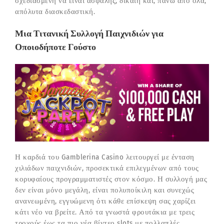
σχεδιασμένη να είναι ασφαλής, δίκαιη και, πάνω από όλα,
απόλυτα διασκεδαστική.
Μια Τιτανική Συλλογή Παιχνιδιών για
Οποιοδήποτε Γούστο
Η καρδιά του Gamblerina Casino λειτουργεί με ένταση
χιλιάδων παιχνιδιών, προσεκτικά επιλεγμένων από τους
κορυφαίους προγραμματιστές στον κόσμο. Η συλλογή μας
δεν είναι μόνο μεγάλη, είναι πολυποίκιλη και συνεχώς
ανανεωμένη, εγγυώμενη ότι κάθε επίσκεψη σας χαρίζει
κάτι νέο να βρείτε. Από τα γνωστά φρουτάκια με τρεις
τροχούς έως τα πιο νέα βίντεο slots με πολλαπλές