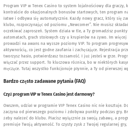
Program VIP w Tenex Casino to system lojalnościowy dla graczy, k
kontraście do okazjonalnych bonusów startowych, ten program nag
łatwe i odbywa się automatycznie. Każdy nowy gracz, który się zar
klubu, rozpoczynając od poziomu „Newcomer”. Nie musisz składa
oczekiwać zaproszeń. System działa w tle, a Ty gromadzisz punkt
automatach, grach stołowych czy u krupierów na żywo. Im więcej
prowadzi na awans na wyższe poziomy VIP. To program progresyw
aktywnością, co jest godne zaufania i zachęcające. Rejestracja pr
tworzysz hasło, potwierdzasz tożsamość. I już jesteś w grze. Pro
włączać przez support. To kluczowa różnica, bo w niektórych kasy
męczące. Tutaj wszystko funkcjonuje płynnie, a Ty od pierwszej w
Bardzo często zadawane pytania (FAQ)
Czyż program VIP w Tenex Casino jest darmowy?
Owszem, udział w programie VIP Tenex Casino nic nie kosztuje. 
zaczyna od pierwszego poziomu i zdobywa punkty podczas gry. Br
żeby należeć do klubu. Płacisz wyłącznie za swoją zabawę, a prog
premiuje Twoją aktywność. To czysty zysk z Twojej regularnej gry