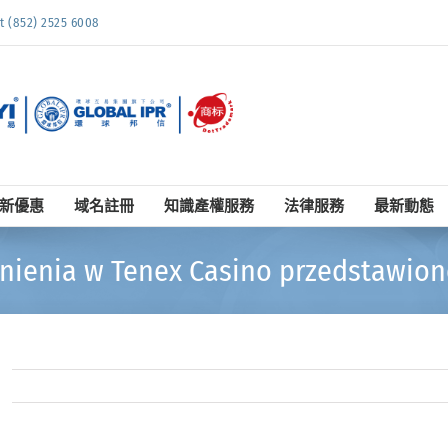
852) 2525 6008
新優惠
域名註冊
知識產權服務
法律服務
最新動態
nienia w Tenex Casino przedstawione