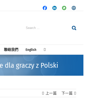
Facebook
LinkedIn
Whatsapp
Email
Search
for:
聯絡我們
English
 dla graczy z Polski
上一篇
下一篇