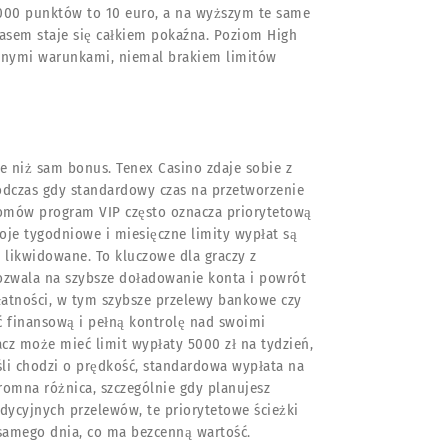
000 punktów to 10 euro, a na wyższym te same
zasem staje się całkiem pokaźna. Poziom High
owanymi warunkami, niemal brakiem limitów
e niż sam bonus. Tenex Casino zdaje sobie z
odczas gdy standardowy czas na przetworzenie
omów program VIP często oznacza priorytetową
woje tygodniowe i miesięczne limity wypłat są
 likwidowane. To kluczowe dla graczy z
zwala na szybsze doładowanie konta i powrót
atności, w tym szybsze przelewy bankowe czy
ść finansową i pełną kontrolę nad swoimi
acz może mieć limit wypłaty 5000 zł na tydzień,
eśli chodzi o prędkość, standardowa wypłata na
gromna różnica, szczególnie gdy planujesz
radycyjnych przelewów, te priorytetowe ścieżki
 samego dnia, co ma bezcenną wartość.