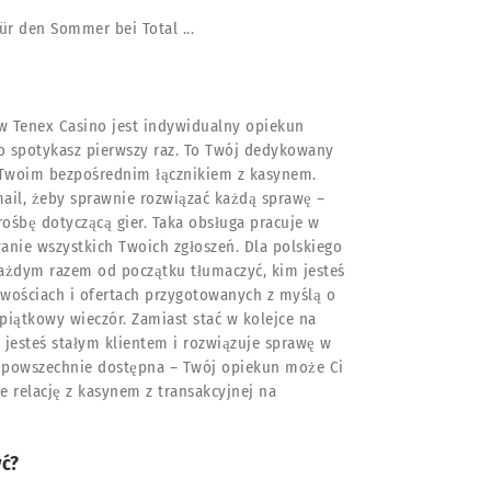
 Tenex Casino jest indywidualny opiekun
go spotykasz pierwszy raz. To Twój dedykowany
st Twoim bezpośrednim łącznikiem z kasynem.
ail, żeby sprawnie rozwiązać każdą sprawę –
ośbę dotyczącą gier. Taka obsługa pracuje w
wanie wszystkich Twoich zgłoszeń. Dla polskiego
każdym razem od początku tłumaczyć, kim jesteś
owościach i ofertach przygotowanych z myślą o
piątkowy wieczór. Zamiast stać w kolejce na
 jesteś stałym klientem i rozwiązuje sprawę w
est powszechnie dostępna – Twój opiekun może Ci
e relację z kasynem z transakcyjnej na
yć?