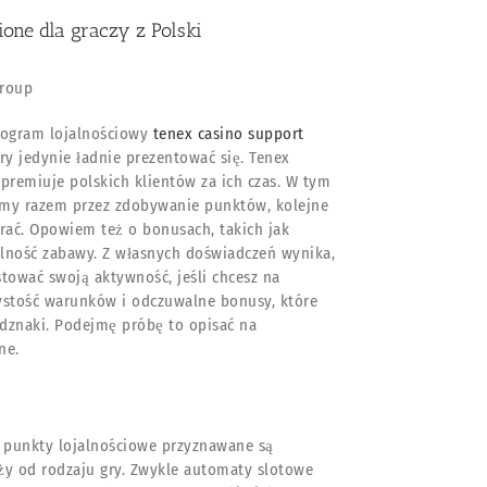
one dla graczy z Polski
 program lojalnościowy
tenex casino support
ry jedynie ładnie prezentować się. Tenex
 premiuje polskich klientów za ich czas. W tym
ujemy razem przez zdobywanie punktów, kolejne
rać. Opowiem też o bonusach, takich jak
alność zabawy. Z własnych doświadczeń wynika,
tować swoją aktywność, jeśli chcesz na
ystość warunków i odczuwalne bonusy, które
odznaki. Podejmę próbę to opisać na
ne.
 punkty lojalnościowe przyznawane są
eży od rodzaju gry. Zwykle automaty slotowe