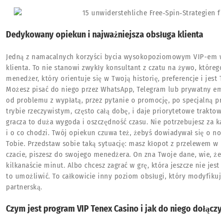
Dedykowany opiekun i najważniejsza obsługa klienta
Jedną z namacalnych korzyści bycia wysokopoziomowym VIP-em w
klienta. To nie stanowi zwykły konsultant z czatu na żywo, które
menedżer, który orientuje się w Twoją historię, preferencje i je
Możesz pisać do niego przez WhatsApp, Telegram lub prywatny em
od problemu z wypłatą, przez pytanie o promocję, po specjalną pr
trybie rzeczywistym, często całą dobę, i daje priorytetowe trakto
gracza to duża wygoda i oszczędność czasu. Nie potrzebujesz za 
i o co chodzi. Twój opiekun czuwa też, żebyś dowiadywał się o n
Tobie. Przedstaw sobie taką sytuację: masz kłopot z przelewem w 
czacie, piszesz do swojego menedżera. On zna Twoje dane, wie, że
kilkanaście minut. Albo chcesz zagrać w grę, która jeszcze nie j
to umożliwić. To całkowicie inny poziom obsługi, który modyfikuj
partnerską.
Czym jest program VIP Tenex Casino i jak do niego dołącz