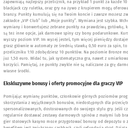
zapewniają najlepszy przelicznik, na przykład 1 punkt za każde 10
blackjack czy ruletka, oraz gry na żywo z krupierem mogą oferowa
branży. Punkty kumulują się na Twoim koncie i zawsze możesz zw
zakładce „VIP Club” lub „Moje punkty”. Wymiana jest szybka. Wch
wymiany i konwertujesz zebrane punkty na prawdziwą gotówkę, kt
są też inne opcje, jak darmowe spiny czy bony podarunkowe. Kur
wyższy poziom VIP. Im wyżej jesteś, tym więcej pieniędzy dostaje
grasz głównie w automaty ze średnią stawką 0,50 euro za spin, to
przeliczniku 1:10 zdobędziesz 10 punktów. Na poziomie Bronze m
już 1,50 euro. Widać tu, jak systematyczna gra, nawet z umiarkow
korzyści. Pamiętaj, że punkty zwykle nie są naliczane za grę dar
własne środki.
Ekskluzywne bonusy i oferty promocyjne dla graczy VIP
Pomijając wymianę punktów, członkowie górnych poziomów prog
skorzystania z wyjątkowych bonusów, niedostępnych dla przecięt
spersonalizowanych, dostosowanych do swojego stylu gry. Jeśli c
regularnie dostawać zestawy darmowych spinów z małymi lub brak
gier stołowych kasyno może przygotować bonusy od depozytu o z
benefitem jest zwiększony cashback, czyli refundacja strat. Dział