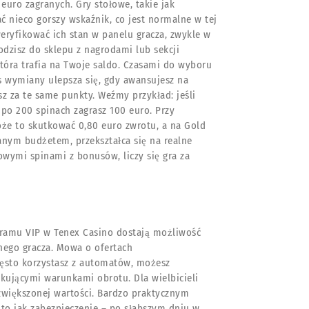
 euro zagranych. Gry stołowe, takie jak
ć nieco gorszy wskaźnik, co jest normalne w tej
eryfikować ich stan w panelu gracza, zwykle w
odzisz do sklepu z nagrodami lub sekcji
óra trafia na Twoje saldo. Czasami do wyboru
s wymiany ulepsza się, gdy awansujesz na
sz za te same punkty. Weźmy przykład: jeśli
 po 200 spinach zagrasz 100 euro. Przy
oże to skutkować 0,80 euro zwrotu, a na Gold
anym budżetem, przekształca się na realne
mowymi spinami z bonusów, liczy się gra za
ramu VIP w Tenex Casino dostają możliwość
nego gracza. Mowa o ofertach
zęsto korzystasz z automatów, możesz
ującymi warunkami obrotu. Dla wielbicieli
większonej wartości. Bardzo praktycznym
a to jak zabezpieczenie – po słabszym dniu w