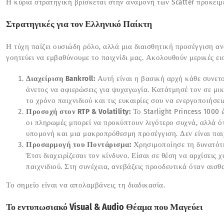
Η κύρια στρατηγική βρίσκεται στην αναμονή των Scatter προκειμέ
Στρατηγικές για τον Ελληνικό Παίκτη
Η τύχη παίζει ουσιώδη ρόλο, αλλά μια διαισθητική προσέγγιση αν
γοητεύει να εμβαθύνουμε το παιχνίδι μας. Ακολουθούν μερικές ε
Διαχείριση Bankroll:
Αυτή είναι η βασική αρχή κάθε συνετο
άνετος να αφιερώσεις για ψυχαγωγία. Κατάτμησέ τον σε μικ
το χρόνο παιχνιδιού και τις ευκαιρίες σου να ενεργοποιήσεις
Προσοχή στον RTP & Volatility:
Το Starlight Princess 1000
οι πληρωμές μπορεί να προκύπτουν λιγότερο συχνά, αλλά ότα
υπομονή και μια μακροπρόθεσμη προσέγγιση. Δεν είναι παιχν
Προσαρμογή του Ποντάρισμα:
Χρησιμοποίησε τη δυνατότη
Έτσι διαχειρίζεσαι τον κίνδυνο. Είσαι σε θέση να αρχίσεις 
παιχνιδιού. Στη συνέχεια, ανεβάζεις προοδευτικά όταν αισθα
Το σημείο είναι να απολαμβάνεις τη διαδικασία.
Το εντυπωσιακό Visual & Audio Θέαμα που Μαγεύει