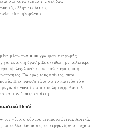
ται στο κάτω τμήμα της σελίδας.
νωστές ελληνικές λύσεις.
ωνίας είτε τηλεφώνου.
γυημένη μέσω των 1000 γραμμών πληρωμής.
ς για έκτακτη δράση. Σε αντίθεση με παλιότερα
ίτερα υψηλές. Συνήθως σε κάθε περιστροφή
νατότητες. Για εμάς τους παίκτες, αυτό
οφές. Η εντύπωση είναι ότι το παιχνίδι είναι
ν μαγικοί αγωγοί για την καλή τύχη. Αποτελεί
έο και τον έμπειρο παίκτη.
σιαστικά Ποσά
τόν τον γύρο, ο κόσμος μεταμορφώνεται. Αρχικά,
ής: οι πολλαπλασιαστές που εμφανίζονται τυχαία