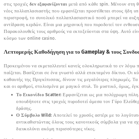
στις τροχιές
δεν εξαφανίζονται
μετά από κάθε spin. Μένουν στη θ
νέος πολλαπλασιαστής που εμφανίζεται προστίθεται στους ήδη υπ
περιστροφή, το συνολικό πολλαπλασιαστικό ποσό μπορεί να αυξηθ
αντίδραση κερδών. Είναι μια μηχανική που πυροδοτεί τον ενθουσι
Παρακολουθείς τους αριθμούς να εκτοξεύονται στα ύψη. Αυτό είνα
κόσμο των online casino.
Λεπτομερής Καθοδήγηση για το Gameplay & τους Συνδυ
Προκειμένου να εκμεταλλευτεί κανείς ολοκληρωτικά το εν λόγω πα
παίζεται. Βασίζεται σε ένα γνωστό αλλά επεκταμένο δίκτυο. Οι κ
καθαυτής της Πριγκίπισσας, δίνουν τις μεγαλύτερες πληρωμές. Τ
και οι αριθμοί, στολισμένα με μαγικό στυλ. Το μυστικό, όμως, έγκ
Το Εικονίδιο Scatter:
Εμφανίζεται ως μια πολύχρωμη πύλη.
οπουδήποτε στις τροχιές πυροδοτεί άμεσα τον Γύρο Ελεύθε
δράσης.
Ο Σύμβολο Wild:
Αποτελεί το χρυσός αστέρι με το λογότυπο
αντικαθιστώντας όλους τους κανονικούς σύμβολα για να σ
διευκολύνει ακόμη περισσότερες νίκες.