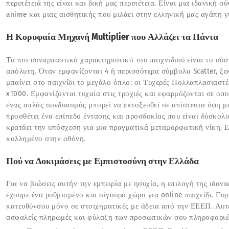
περιπέτειά της είναι και δική μας περιπέτεια. Είναι μια ιδανική
anime και μιας αισθητικής που μιλάει στην ελληνική μας αγάπη γ
Η Κορυφαία Μηχανή Multiplier που Αλλάζει τα Πάντα
Το πιο συναρπαστικό χαρακτηριστικό του παιχνιδιού είναι το σύ
απόλυτη. Όταν εμφανίζονται 4 ή περισσότερα σύμβολα Scatter, ξ
μπαίνει στο παιχνίδι το μεγάλο όπλο: οι Τυχερές Πολλαπλασιαστ
x1000. Εμφανίζονται τυχαία στις τροχιές και εφαρμόζονται σε οπ
ένας απλός συνδυασμός μπορεί να εκτοξευθεί σε απίστευτα ύψη 
προσθέτει ένα επίπεδο έντασης και προσδοκίας που είναι δύσκολο
κρατάει την υπόσχεση για μια πραγματικά μεταμορφωτική νίκη. Ε
κολλημένο στην οθόνη.
Πού να Δοκιμάσεις με Εμπιστοσύνη στην Ελλάδα
Για να βιώσεις αυτήν την εμπειρία με ησυχία, η επιλογή της ιδαν
έχουμε ένα ρυθμισμένο και σίγουρο χώρο για online παιχνίδι. Γυρε
κατευθύνσου μόνο σε στοιχηματικές με άδεια από την ΕΕΕΠ. Αυτέ
ασφαλείς πληρωμές και φύλαξη των προσωπικών σου πληροφοριών