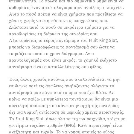
υπευθυνότητα. Το πρώτο και πιο σημαντικό βήμα είναι να
καθορίσεις έναν προϋπολογισμό πριν ανοίξεις το παιχνίδι.
Αυτό το ποσό πρέπει να είναι χρήματα που προτίθεσαι να
χάσεις, χωρίς να επηρεάσουν τις υποχρεώσεις σου.
Διάσπασε αυτό το ποσό σε μικρότερα τμήματα για να
προσδιορίσεις τη διάρκεια της συνεδρίας σου.
Αξιοποιώντας το εύρος ποντάρισμα του Fruit King Slot,
μπορείς να διαμορφώσεις το ποντάρισμά σου ώστε να
ταιριάζει σε αυτό το χρονοδιάγραμμα. Αν ο
προϋπολογισμός σου είναι μικρός, το χαμηλό ελάχιστο
ποντάρισμα είναι ο καταλληλότερος σου φίλος.
Ένας άλλος χρυσός κανόνας που ακολουθώ είναι να μην
επιδιώκω ποτέ τις απώλειες ανεβάζοντας αλόγιστα το
ποντάρισμά μου πάνω από το όριο που έχω θέσει. Αν
κρίνω να παίξω με υψηλότερα ποντάρισμα, θα είναι μια
συνειδητή απόφαση που κάνω στην αρχή της συνεδρίας,
όχι μια θυμική αντίδραση σε μερικές χαμένες περιστροφές.
Το Fruit King Slot, όπως όλα τα τυχερά παιχνίδια, τρέχει με
γεννήτρια τυχαίων αριθμών (RNG). Κάθε περιστροφή είναι
ανεξάρτητη και τυχαία. Το να χρησιμοποιείς το εύρος