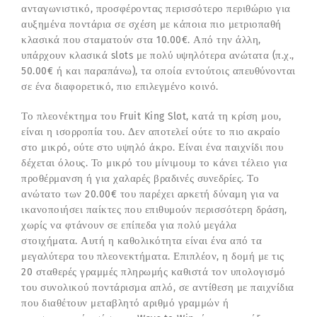
ανταγωνιστικό, προσφέροντας περισσότερο περιθώριο για
αυξημένα ποντάρια σε σχέση με κάποια πιο μετριοπαθή
κλασικά που σταματούν στα 10.00€. Από την άλλη,
υπάρχουν κλασικά slots με πολύ υψηλότερα ανώτατα (π.χ.,
50.00€ ή και παραπάνω), τα οποία εντούτοις απευθύνονται
σε ένα διαφορετικό, πιο επιλεγμένο κοινό.
Το πλεονέκτημα του Fruit King Slot, κατά τη κρίση μου,
είναι η ισορροπία του. Δεν αποτελεί ούτε το πιο ακραίο
στο μικρό, ούτε στο υψηλό άκρο. Είναι ένα παιχνίδι που
δέχεται όλους. Το μικρό του μίνιμουμ το κάνει τέλειο για
προθέρμανση ή για χαλαρές βραδινές συνεδρίες. Το
ανώτατο των 20.00€ του παρέχει αρκετή δύναμη για να
ικανοποιήσει παίκτες που επιθυμούν περισσότερη δράση,
χωρίς να φτάνουν σε επίπεδα για πολύ μεγάλα
στοιχήματα. Αυτή η καθολικότητα είναι ένα από τα
μεγαλύτερα του πλεονεκτήματα. Επιπλέον, η δομή με τις
20 σταθερές γραμμές πληρωμής καθιστά τον υπολογισμό
του συνολικού ποντάρισμα απλό, σε αντίθεση με παιχνίδια
που διαθέτουν μεταβλητό αριθμό γραμμών ή