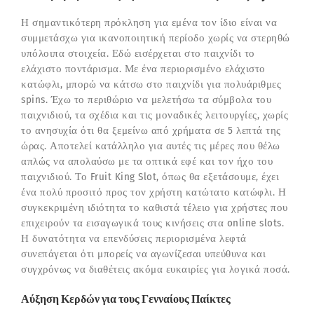
Η σημαντικότερη πρόκληση για εμένα τον ίδιο είναι να
συμμετάσχω για ικανοποιητική περίοδο χωρίς να στερηθώ
υπόλοιπα στοιχεία. Εδώ εισέρχεται στο παιχνίδι το
ελάχιστο ποντάρισμα. Με ένα περιορισμένο ελάχιστο
κατώφλι, μπορώ να κάτσω στο παιχνίδι για πολυάριθμες
spins. Έχω το περιθώριο να μελετήσω τα σύμβολα του
παιχνιδιού, τα σχέδια και τις μοναδικές λειτουργίες, χωρίς
το ανησυχία ότι θα ξεμείνω από χρήματα σε 5 λεπτά της
ώρας. Αποτελεί κατάλληλο για αυτές τις μέρες που θέλω
απλώς να απολαύσω με τα οπτικά εφέ και τον ήχο του
παιχνιδιού. Το Fruit King Slot, όπως θα εξετάσουμε, έχει
ένα πολύ προσιτό προς τον χρήστη κατώτατο κατώφλι. Η
συγκεκριμένη ιδιότητα το καθιστά τέλειο για χρήστες που
επιχειρούν τα εισαγωγικά τους κινήσεις στα online slots.
Η δυνατότητα να επενδύσεις περιορισμένα λεφτά
συνεπάγεται ότι μπορείς να αγωνίζεσαι υπεύθυνα και
συγχρόνως να διαθέτεις ακόμα ευκαιρίες για λογικά ποσά.
Αύξηση Κερδών για τους Γενναίους Παίκτες