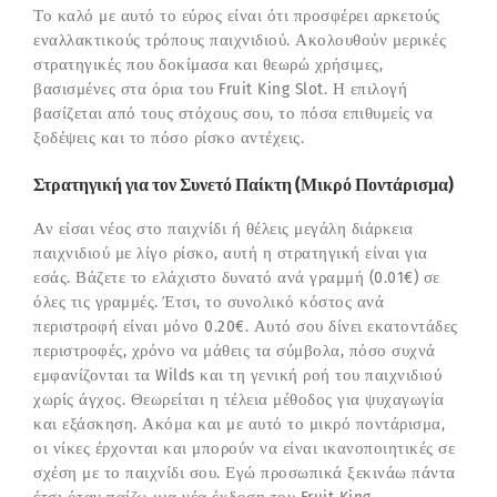
Το καλό με αυτό το εύρος είναι ότι προσφέρει αρκετούς
εναλλακτικούς τρόπους παιχνιδιού. Ακολουθούν μερικές
στρατηγικές που δοκίμασα και θεωρώ χρήσιμες,
βασισμένες στα όρια του Fruit King Slot. Η επιλογή
βασίζεται από τους στόχους σου, το πόσα επιθυμείς να
ξοδέψεις και το πόσο ρίσκο αντέχεις.
Στρατηγική για τον Συνετό Παίκτη (Μικρό Ποντάρισμα)
Αν είσαι νέος στο παιχνίδι ή θέλεις μεγάλη διάρκεια
παιχνιδιού με λίγο ρίσκο, αυτή η στρατηγική είναι για
εσάς. Βάζετε το ελάχιστο δυνατό ανά γραμμή (0.01€) σε
όλες τις γραμμές. Έτσι, το συνολικό κόστος ανά
περιστροφή είναι μόνο 0.20€. Αυτό σου δίνει εκατοντάδες
περιστροφές, χρόνο να μάθεις τα σύμβολα, πόσο συχνά
εμφανίζονται τα Wilds και τη γενική ροή του παιχνιδιού
χωρίς άγχος. Θεωρείται η τέλεια μέθοδος για ψυχαγωγία
και εξάσκηση. Ακόμα και με αυτό το μικρό ποντάρισμα,
οι νίκες έρχονται και μπορούν να είναι ικανοποιητικές σε
σχέση με το παιχνίδι σου. Εγώ προσωπικά ξεκινάω πάντα
έτσι όταν παίζω μια νέα έκδοση του Fruit King.