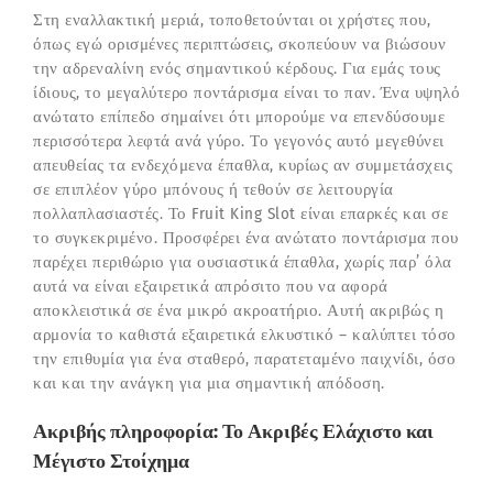
Στη εναλλακτική μεριά, τοποθετούνται οι χρήστες που,
όπως εγώ ορισμένες περιπτώσεις, σκοπεύουν να βιώσουν
την αδρεναλίνη ενός σημαντικού κέρδους. Για εμάς τους
ίδιους, το μεγαλύτερο ποντάρισμα είναι το παν. Ένα υψηλό
ανώτατο επίπεδο σημαίνει ότι μπορούμε να επενδύσουμε
περισσότερα λεφτά ανά γύρο. Το γεγονός αυτό μεγεθύνει
απευθείας τα ενδεχόμενα έπαθλα, κυρίως αν συμμετάσχεις
σε επιπλέον γύρο μπόνους ή τεθούν σε λειτουργία
πολλαπλασιαστές. Το Fruit King Slot είναι επαρκές και σε
το συγκεκριμένο. Προσφέρει ένα ανώτατο ποντάρισμα που
παρέχει περιθώριο για ουσιαστικά έπαθλα, χωρίς παρ’ όλα
αυτά να είναι εξαιρετικά απρόσιτο που να αφορά
αποκλειστικά σε ένα μικρό ακροατήριο. Αυτή ακριβώς η
αρμονία το καθιστά εξαιρετικά ελκυστικό – καλύπτει τόσο
την επιθυμία για ένα σταθερό, παρατεταμένο παιχνίδι, όσο
και και την ανάγκη για μια σημαντική απόδοση.
Ακριβής πληροφορία: Το Ακριβές Ελάχιστο και
Μέγιστο Στοίχημα