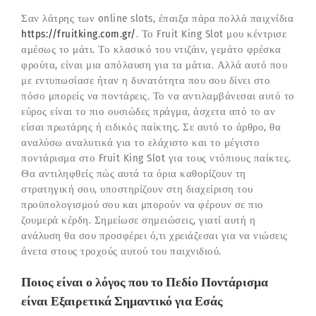
Σαν λάτρης των online slots, έπαιξα πάρα πολλά παιχνίδια
https://fruitking.com.gr/
. Το Fruit King Slot μου κέντρισε
αμέσως το μάτι. Το κλασικό του ντιζάιν, γεμάτο φρέσκα
φρούτα, είναι μια απόλαυση για τα μάτια. Αλλά αυτό που
με εντυπωσίασε ήταν η δυνατότητα που σου δίνει στο
πόσο μπορείς να ποντάρεις. Το να αντιλαμβάνεσαι αυτό το
εύρος είναι το πιο ουσιώδες πράγμα, άσχετα από το αν
είσαι πρωτάρης ή ειδικός παίκτης. Σε αυτό το άρθρο, θα
αναλύσω αναλυτικά για το ελάχιστο και το μέγιστο
ποντάρισμα στο Fruit King Slot για τους ντόπιους παίκτες.
Θα αντιληφθείς πώς αυτά τα όρια καθορίζουν τη
στρατηγική σου, υποστηρίζουν στη διαχείριση του
προϋπολογισμού σου και μπορούν να φέρουν σε πιο
ζουμερά κέρδη. Σημείωσε σημειώσεις, γιατί αυτή η
ανάλυση θα σου προσφέρει ό,τι χρειάζεσαι για να νιώσεις
άνετα στους τροχούς αυτού του παιχνιδιού.
Ποιος είναι ο λόγος που το Πεδίο Ποντάρισμα
είναι Εξαιρετικά Σημαντικό για Εσάς