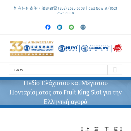
Skip
如有任何查詢，請即致電 (852) 2525 6008 | Call Now at (852)
to
2525 6008
content
Facebook
LinkedIn
Whatsapp
Email
Go to...
Πεδίο Ελάχιστου και Μέγιστου
Πονταρίσματος στο Fruit King Slot για την
Ελληνική αγορά
上一篇
下一篇