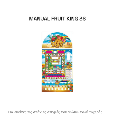
Για εκείνες τις σπάνιες στιγμές που νιώθω πολύ τυχερός