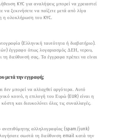
ήθευση KYC για αναλήψεις μπορεί να χρειαστεί
ε να ξεκινήσετε να παίζετε μετά από λίγα
τη η ολοκλήρωση του KYC.
ωτογραφία (Ελληνική ταυτότητα ή διαβατήριο).
ηνών) έγγραφο όπως λογαριασμός ΔΕΗ, νερου,
 τη διεύθυνσή σας. Τα έγγραφα πρέπει να είναι
ου μετά την εγγραφή;
ι δεν μπορεί να αλλαχθεί αργότερα. Αυτό
ηνικό κοινό, η επιλογή του Ευρώ (EUR) είναι η
κόστη και διευκολύνει όλες τις συναλλαγές.
λο ανεπιθύμητης αλληλογραφίας (spam/junk)
ρολογήσατε σωστά τη διεύθυνση email κατά την