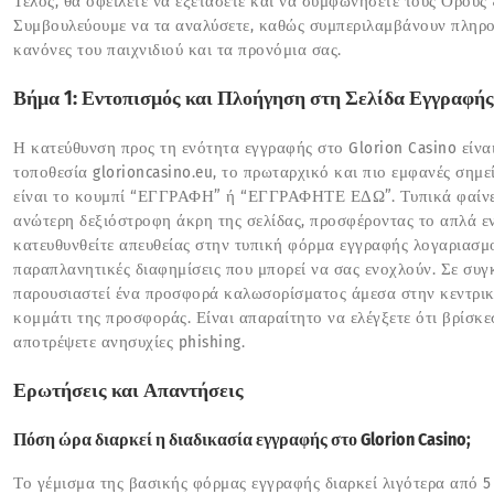
Τέλος, θα οφείλετε να εξετάσετε και να συμφωνήσετε τους Όρους
Συμβουλεύουμε να τα αναλύσετε, καθώς συμπεριλαμβάνουν πληροφ
κανόνες του παιχνιδιού και τα προνόμια σας.
Βήμα 1: Εντοπισμός και Πλοήγηση στη Σελίδα Εγγραφή
Η κατεύθυνση προς τη ενότητα εγγραφής στο Glorion Casino είνα
τοποθεσία glorioncasino.eu, το πρωταρχικό και πιο εμφανές σημε
είναι το κουμπί “ΕΓΓΡΑΦΗ” ή “ΕΓΓΡΑΦΗΤΕ ΕΔΩ”. Τυπικά φαίνετ
ανώτερη δεξιόστροφη άκρη της σελίδας, προσφέροντας το απλά εν
κατευθυνθείτε απευθείας στην τυπική φόρμα εγγραφής λογαριασμο
παραπλανητικές διαφημίσεις που μπορεί να σας ενοχλούν. Σε συγκ
παρουσιαστεί ένα προσφορά καλωσορίσματος άμεσα στην κεντρική 
κομμάτι της προσφοράς. Είναι απαραίτητο να ελέγξετε ότι βρίσκε
αποτρέψετε ανησυχίες phishing.
Ερωτήσεις και Απαντήσεις
Πόση ώρα διαρκεί η διαδικασία εγγραφής στο Glorion Casino;
Το γέμισμα της βασικής φόρμας εγγραφής διαρκεί λιγότερα από 5