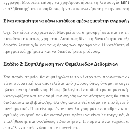
εγγραφή. Μπορείτε επίσης να χρησιμοποιήσετε τη λειτουργία
ann
επαλήθευσης” στο προφίλ σας ή να επικοινωνήσετε με την υποστή
Είναι απαραίτητο να κάνω κατάθεση αμέσως μετά την εγγραφή γ
Όχι, δεν είναι υποχρεωτικό. Μπορείτε να δημιουργήσετε και να ε
καταθέσετε αμέσως χρήματα. Αυτό σας δίνει τη δυνατότητα να εξ
δωρεάν λειτουργία και τους όρους των προσφορών. Η κατάθεση εί
πραγματικά χρήματα και να διεκδικήσετε μπόνους.
Στάδιο 2: Συμπλήρωση των Θεμελιωδών Δεδομένων
Στο παρόν σημείο, θα συμπληρώσετε το κέντρο των προσωπικών 
είναι συνοπτική και αποτελείται από χώρους όπως όνομα, οικογε
ηλεκτρονική διεύθυνση. Η ακριβολογία είναι ιδιαίτερα σημαντικ
καταχωρίζετε και των νομίμων εγγράφων ταυτότητας σας θα επιφ
διαδικασία επιβεβαίωσης. Θα σας απαιτηθεί ακόμα να επιλέξετε 
συνθηματικό. Προτείνουμε έναν σύνολο γραμμάτων, αριθμών και σ
αριθμός κινητού που θα εισαγάγετε πρέπει να είναι λειτουργικά,
επαλήθευσης και ουσιώδεις ειδοποιήσεις. Η πορεία είναι ταχεία, α
επανέλεγχο κάθε χώρου πριν συνεχίσετε.