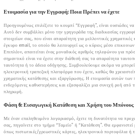
Ετοιμασία για την Εγγραφή: Ποια Πρέπει να έχετε
Προηγουμένως επιλέξετε το κουμπί “Εγγραφή”, είναι ουσιώδες να
Αυτό δεν συμβάλλει μόνο την γρηγοράδα της διαδικασίας εγγραφή
στοιχείων σας, που είναι απαραίτητη για μελλοντικές χρηματικές 
έγκυρο email, το οποίο θα λειτουργεί ως ο κύριος μέσο επικοινω
Επιπλέον, απαιτείται ένας μοναδικός αριθμός τηλεφώνου για πρόσ
σημαντικό είναι να έχετε στην διάθεσή σας τα απαραίτητα ταυτοπ
ταυτότητα ή το άδεια οδήγησης. Συμβουλεύουμε ακόμα να μπορείτ
ηλεκτρονική τραπεζική πλατφόρμα που έχετε, καθώς θα χρειαστείτε
χρηματικής κατάθεσης και εξαργύρωσης. Η ετοιμασία αυτών των
ενδεχόμενες καθυστερήσεις και εξασφαλίζει μια συνεχή ροή από 
πληρωμή.
Φάση 6: Εισαγωγική Κατάθεση και Χρήση του Μπόνου
Με έναν επαληθευμένο λογαριασμό, έχετε τη δυνατότητα να προχ
σας, πηγαίνετε στο τμήμα “Ταμείο” ή “Κατάθεση”. Θα εμφανιστεί
όπως πιστωτικές/χρεωστικές κάρτες, ηλεκτρονικά πορτοφόλια ή τ