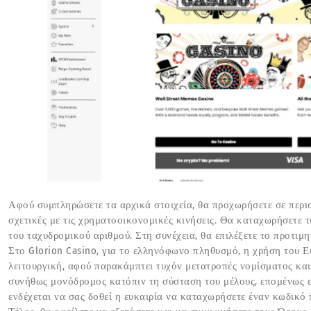
Αφού συμπληρώσετε τα αρχικά στοιχεία, θα προχωρήσετε σε περισ
σχετικές με τις χρηματοοικονομικές κινήσεις. Θα καταχωρήσετε τ
του ταχυδρομικού αριθμού. Στη συνέχεια, θα επιλέξετε το προτι
Στο Glorion Casino, για το ελληνόφωνο πληθυσμό, η χρήση του Ευ
λειτουργική, αφού παρακάμπτει τυχόν μετατροπές νομίσματος και 
συνήθως μονόδρομος κατόπιν τη σύσταση του μέλους, επομένως εί
ενδέχεται να σας δοθεί η ευκαιρία να καταχωρήσετε έναν κωδικό