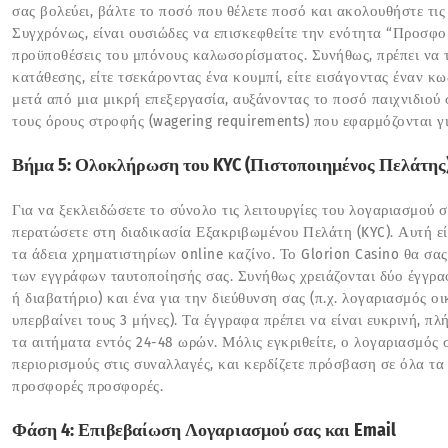
σας βολεύει, βάλτε το ποσό που θέλετε ποσό και ακολουθήστε τις
Συγχρόνως, είναι ουσιώδες να επισκεφθείτε την ενότητα “Προσφορ
προϋποθέσεις του μπόνους καλωσορίσματος. Συνήθως, πρέπει να τ
κατάθεσης, είτε τσεκάροντας ένα κουμπί, είτε εισάγοντας έναν κω
μετά από μια μικρή επεξεργασία, αυξάνοντας το ποσό παιχνιδιού
τους όρους στροφής (wagering requirements) που εφαρμόζονται γ
Βήμα 5: Ολοκλήρωση του KYC (Πιστοποιημένος Πελάτη
Για να ξεκλειδώσετε το σύνολο τις λειτουργίες του λογαριασμού σα
περατώσετε στη διαδικασία Εξακριβωμένου Πελάτη (KYC). Αυτή εί
τα άδεια χρηματιστηρίων online καζίνο. Το Glorion Casino θα σα
των εγγράφων ταυτοποίησής σας. Συνήθως χρειάζονται δύο έγγραφ
ή διαβατήριο) και ένα για την διεύθυνση σας (π.χ. λογαριασμός ο
υπερβαίνει τους 3 μήνες). Τα έγγραφα πρέπει να είναι ευκρινή, π
τα αιτήματα εντός 24-48 ωρών. Μόλις εγκριθείτε, ο λογαριασμός 
περιορισμούς στις συναλλαγές, και κερδίζετε πρόσβαση σε όλα τα
προσφορές προσφορές.
Φάση 4: Επιβεβαίωση Λογαριασμού σας και Email