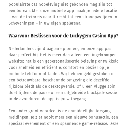
populairste casinobeleving niet gebonden mag zijn tot
een bureau. Met onze mobiele app maak je iedere locatie
– van de treinreis naar Utrecht tot een strandpaviljoen in
Scheveningen – in uw eigen spelarena.
Waarvoor Beslissen voor de Luckygem Casino App?
Nederlanders zijn draagbare pioniers, en onze app past
daar perfect bij. Het is meer dan alleen een ingekrompen
website; het is een gepersonaliseerde beleving ontwikkeld
voor snelheid en efficiëntie, comfort en plezier op je
mobiele telefoon of tablet. Wij hebben geld gestoken in
een betrouwbare, beschermde omgeving die dezelfde
rijkdom biedt als de desktopversie. Of u een vlugge spin
doet tijdens de pauze of een uitgebreide blackjack-sessie
in de avonduren, de app is jouw toegang.
Een ander groot voordeel is de onmiddellijke toegang
meldingen. Je ziet nooit meer een nieuwe bonusactie, een
speciaal evenement of een spannende game-release. Deze