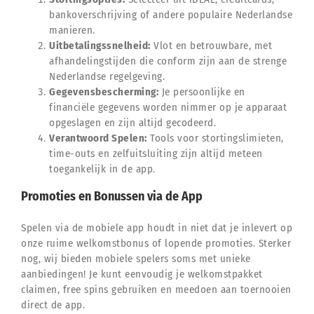
bankoverschrijving of andere populaire Nederlandse
manieren.
Uitbetalingssnelheid:
Vlot en betrouwbare, met
afhandelingstijden die conform zijn aan de strenge
Nederlandse regelgeving.
Gegevensbescherming:
Je persoonlijke en
financiële gegevens worden nimmer op je apparaat
opgeslagen en zijn altijd gecodeerd.
Verantwoord Spelen:
Tools voor stortingslimieten,
time-outs en zelfuitsluiting zijn altijd meteen
toegankelijk in de app.
Promoties en Bonussen via de App
Spelen via de mobiele app houdt in niet dat je inlevert op
onze ruime welkomstbonus of lopende promoties. Sterker
nog, wij bieden mobiele spelers soms met unieke
aanbiedingen! Je kunt eenvoudig je welkomstpakket
claimen, free spins gebruiken en meedoen aan toernooien
direct de app.