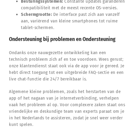
Besturingssystemen:
Constante updates garanderen
compatibiliteit met de meest recente OS-versies.
Schermgrootte:
De interface past zich aan vanzelf
aan, variërend van kleine smartphones tot ruime
tablet-schermen.
Ondersteuning bij problemen en Ondersteuning
Ondanks onze nauwgezette ontwikkeling kan een
technisch probleem zich af en toe voordoen. Wees gerust;
onze klantendienst staat ook via de app voor je gereed. Je
hebt direct toegang tot een uitgebreide FAQ-sectie en een
live chat-functie die 24/7 bereikbaar is.
Algemene kleine problemen, zoals het herstarten van de
app of het nagaan van je internetverbinding, verhelpen
vaak het probleem al op. Voor complexere zaken staat ons
vriendelijke en deskundige team van experts paraat om je
in het Nederlands te assisteren, zodat je snel weer verder
kunt spelen.