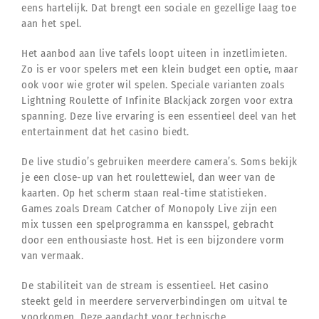
eens hartelijk. Dat brengt een sociale en gezellige laag toe
aan het spel.
Het aanbod aan live tafels loopt uiteen in inzetlimieten.
Zo is er voor spelers met een klein budget een optie, maar
ook voor wie groter wil spelen. Speciale varianten zoals
Lightning Roulette of Infinite Blackjack zorgen voor extra
spanning. Deze live ervaring is een essentieel deel van het
entertainment dat het casino biedt.
De live studio’s gebruiken meerdere camera’s. Soms bekijk
je een close-up van het roulettewiel, dan weer van de
kaarten. Op het scherm staan real-time statistieken.
Games zoals Dream Catcher of Monopoly Live zijn een
mix tussen een spelprogramma en kansspel, gebracht
door een enthousiaste host. Het is een bijzondere vorm
van vermaak.
De stabiliteit van de stream is essentieel. Het casino
steekt geld in meerdere serververbindingen om uitval te
voorkomen. Deze aandacht voor technische