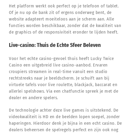
Het platform werkt ook perfect op je telefoon of tablet.
Of je nu op de bank zit of ergens onderweg bent, de
website adapteert moeiteloos aan je scherm aan. Alle
functies worden beschikbaar, zonder dat de kwaliteit van
de graphics of de responsiviteit eronder te lijden heeft.
Live-casino: Thuis de Echte Sfeer Beleven
Voor het echte casino-gevoel thuis heeft Lucky Twice
Casino een uitgebreid live casino-aanbod. Ervaren
croupiers streamen in real-time vanuit een studio
rechtstreeks naar je beeldscherm. Je schuift aan bij
virtuele tafels voor live roulette, blackjack, baccarat en
allerlei spelshows. Via een chatfunctie spreek je met de
dealer en andere spelers.
De technologie achter deze live games is uitstekend. De
videokwaliteit is HD en de beelden lopen soepel, zonder
haperingen. Hierdoor denk je bijna in een echt casino. De
dealers beheersen de spelregels perfect en zijn ook nog