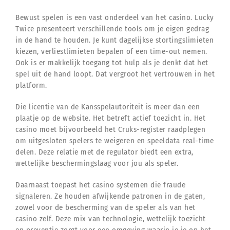
Bewust spelen is een vast onderdeel van het casino. Lucky
Twice presenteert verschillende tools om je eigen gedrag
in de hand te houden. Je kunt dagelijkse stortingslimieten
kiezen, verliestlimieten bepalen of een time-out nemen.
Ook is er makkelijk toegang tot hulp als je denkt dat het
spel uit de hand loopt. Dat vergroot het vertrouwen in het
platform.
Die licentie van de Kansspelautoriteit is meer dan een
plaatje op de website. Het betreft actief toezicht in. Het
casino moet bijvoorbeeld het Cruks-register raadplegen
om uitgesloten spelers te weigeren en speeldata real-time
delen. Deze relatie met de regulator biedt een extra,
wettelijke beschermingslaag voor jou als speler.
Daarnaast toepast het casino systemen die fraude
signaleren. Ze houden afwijkende patronen in de gaten,
zowel voor de bescherming van de speler als van het
casino zelf. Deze mix van technologie, wettelijk toezicht