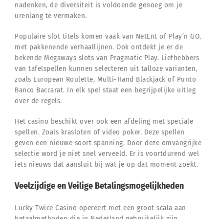
nadenken, de diversiteit is voldoende genoeg om je
urenlang te vermaken.
Populaire slot titels komen vaak van NetEnt of Play’n GO,
met pakkenende verhaallijnen. Ook ontdekt je er de
bekende Megaways slots van Pragmatic Play. Liefhebbers
van tafelspellen kunnen selecteren uit talloze varianten,
zoals European Roulette, Multi-Hand Blackjack of Punto
Banco Baccarat. In elk spel staat een begrijpelijke uitleg
over de regels.
Het casino beschikt over ook een afdeling met speciale
spellen. Zoals krasloten of video poker. Deze spellen
geven een nieuwe soort spanning. Door deze omvangrijke
selectie word je niet snel verveeld. Er is voortdurend wel
iets nieuws dat aansluit bij wat je op dat moment zoekt.
Veelzijdige en Veilige Betalingsmogelijkheden
Lucky Twice Casino opereert met een groot scala aan
betaalmethoden die in Nederland gebruikelijk zijn.