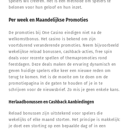
spelers wil creëren. Het is een methode om spelers te
belonen voor hun geloof en hun inzet.
Per week en Maandelijkse Promoties
De promoties bij One Casino eindigen niet na de
welkomstbonus. Het casino is bekend om zijn
voortdurend veranderende promoties. Neem bijvoorbeeld
wekelijkse reload bonussen, cashback-acties, free spin
deals voor recente spellen of themapromoties rond
feestdagen. Deze deals maken de ervaring dynamisch en
geven huidige spelers elke keer een nieuwe reden om
terug te komen. Het is de moeite om te doen om de
promotiepagina in de gaten te houden of je in te
schrijven voor de nieuwsbrief. Zo mis je geen enkele kans.
Herlaadbonussen en Cashback Aanbiedingen
Reload bonussen zijn uitstekend voor spelers die
wekelijks of elke maand storten. Het principe is makkelijk:
je doet een storting op een bepaalde dag of in een