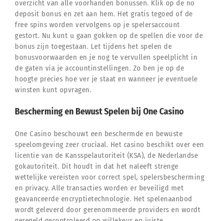
overzicht van alle voorhanden bonussen. Klik op de no
deposit bonus en zet aan hem. Het gratis tegoed of de
free spins worden vervolgens op je spelersaccount
gestort. Nu kunt u gaan gokken op de spellen die voor de
bonus zijn toegestaan. Let tijdens het spelen de
bonusvoorwaarden en je nog te vervullen speelplicht in
de gaten via je accountinstellingen. Zo ben je op de
hoogte precies hoe ver je staat en wanneer je eventuele
winsten kunt opvragen.
Bescherming en Bewust Spelen bij One Casino
One Casino beschouwt een beschermde en bewuste
speelomgeving zeer cruciaal. Het casino beschikt over een
licentie van de Kansspelautoriteit (KSA), de Nederlandse
gokautoriteit. Dit houdt in dat het naleeft strenge
wettelijke vereisten voor correct spel, spelersbescherming
en privacy. Alle transacties worden er beveiligd met
geavanceerde encryptietechnologie. Het spelenaanbod
wordt geleverd door gerenommeerde providers en wordt
geregeld gecontroleerd op willekeur en juiste