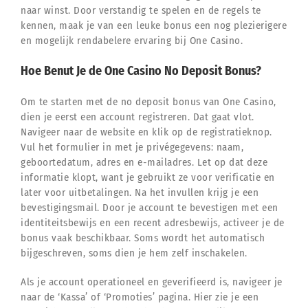
naar winst. Door verstandig te spelen en de regels te
kennen, maak je van een leuke bonus een nog plezierigere
en mogelijk rendabelere ervaring bij One Casino.
Hoe Benut Je de One Casino No Deposit Bonus?
Om te starten met de no deposit bonus van One Casino,
dien je eerst een account registreren. Dat gaat vlot.
Navigeer naar de website en klik op de registratieknop.
Vul het formulier in met je privégegevens: naam,
geboortedatum, adres en e-mailadres. Let op dat deze
informatie klopt, want je gebruikt ze voor verificatie en
later voor uitbetalingen. Na het invullen krijg je een
bevestigingsmail. Door je account te bevestigen met een
identiteitsbewijs en een recent adresbewijs, activeer je de
bonus vaak beschikbaar. Soms wordt het automatisch
bijgeschreven, soms dien je hem zelf inschakelen.
Als je account operationeel en geverifieerd is, navigeer je
naar de ‘Kassa’ of ‘Promoties’ pagina. Hier zie je een