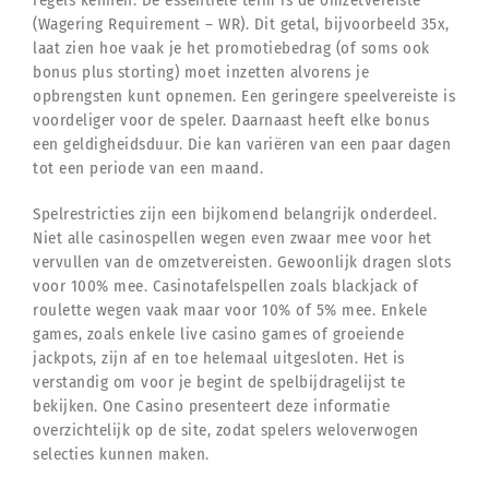
(Wagering Requirement – WR). Dit getal, bijvoorbeeld 35x,
laat zien hoe vaak je het promotiebedrag (of soms ook
bonus plus storting) moet inzetten alvorens je
opbrengsten kunt opnemen. Een geringere speelvereiste is
voordeliger voor de speler. Daarnaast heeft elke bonus
een geldigheidsduur. Die kan variëren van een paar dagen
tot een periode van een maand.
Spelrestricties zijn een bijkomend belangrijk onderdeel.
Niet alle casinospellen wegen even zwaar mee voor het
vervullen van de omzetvereisten. Gewoonlijk dragen slots
voor 100% mee. Casinotafelspellen zoals blackjack of
roulette wegen vaak maar voor 10% of 5% mee. Enkele
games, zoals enkele live casino games of groeiende
jackpots, zijn af en toe helemaal uitgesloten. Het is
verstandig om voor je begint de spelbijdragelijst te
bekijken. One Casino presenteert deze informatie
overzichtelijk op de site, zodat spelers weloverwogen
selecties kunnen maken.