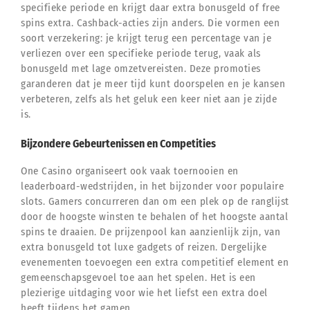
specifieke periode en krijgt daar extra bonusgeld of free
spins extra. Cashback-acties zijn anders. Die vormen een
soort verzekering: je krijgt terug een percentage van je
verliezen over een specifieke periode terug, vaak als
bonusgeld met lage omzetvereisten. Deze promoties
garanderen dat je meer tijd kunt doorspelen en je kansen
verbeteren, zelfs als het geluk een keer niet aan je zijde
is.
Bijzondere Gebeurtenissen en Competities
One Casino organiseert ook vaak toernooien en
leaderboard-wedstrijden, in het bijzonder voor populaire
slots. Gamers concurreren dan om een plek op de ranglijst
door de hoogste winsten te behalen of het hoogste aantal
spins te draaien. De prijzenpool kan aanzienlijk zijn, van
extra bonusgeld tot luxe gadgets of reizen. Dergelijke
evenementen toevoegen een extra competitief element en
gemeenschapsgevoel toe aan het spelen. Het is een
plezierige uitdaging voor wie het liefst een extra doel
heeft tijdens het gamen.