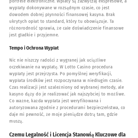
portfele elektroniczne. Wpłaty są zazwyczaj ekspresowe, a
wypłaty dokonywane w rozsądnym czasie, co jest
dowodem dobrej płynności finansowej kasyna. Brak
ukrytych opłat to standard, który tu obowiązuje. Ta
różnorodność sprawia, że całe doświadczenie finansowe
jest gładkie i przyjemne.
Tempo i Ochrona Wypłat
Nic nie niszczy radości z wygranej jak uciążliwe
oczekiwanie na wypłatę. W Lotto Casino procedura
wypłaty jest przejrzysta. Po pomyślnej weryfikacji,
wypłata środków jest rozpoczynana w niedługim czasie.
Czas realizacji jest uzależniony od wybranej metody, ale
kasyno dąży do je realizować jak najszybciej to możliwe.
Co ważne, każda wypłata jest weryfikowana i
autoryzowana zgodnie z procedurami bezpieczeństwa, co
daje mi pewność, że moje pieniądze dotrą tam, gdzie
muszą.
Czemu Legalność i Licencja Stanowią Kluczowe dla