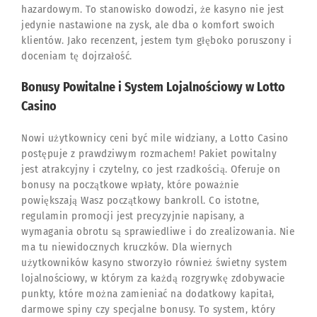
hazardowym. To stanowisko dowodzi, że kasyno nie jest
jedynie nastawione na zysk, ale dba o komfort swoich
klientów. Jako recenzent, jestem tym głęboko poruszony i
doceniam tę dojrzałość.
Bonusy Powitalne i System Lojalnościowy w Lotto
Casino
Nowi użytkownicy ceni być mile widziany, a Lotto Casino
postępuje z prawdziwym rozmachem! Pakiet powitalny
jest atrakcyjny i czytelny, co jest rzadkością. Oferuje on
bonusy na początkowe wpłaty, które poważnie
powiększają Wasz początkowy bankroll. Co istotne,
regulamin promocji jest precyzyjnie napisany, a
wymagania obrotu są sprawiedliwe i do zrealizowania. Nie
ma tu niewidocznych kruczków. Dla wiernych
użytkowników kasyno stworzyło również świetny system
lojalnościowy, w którym za każdą rozgrywkę zdobywacie
punkty, które można zamieniać na dodatkowy kapitał,
darmowe spiny czy specjalne bonusy. To system, który