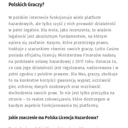
Polskich Graczy?
W polskim internecie funkcjonuje wiele platform
hazardowych, ale tylko część z nich prowadzi działalność
w pełni legalnie. Dla mnie, jako recenzenta, to właśnie
legalność jest absolutnym fundamentem, na którym
opiera się zaufanie. Kasyno, które przestrzega prawo,
traktuje z szacunkiem również swoich graczy. Lotto Casino
posiada oficjalną licencję Ministerstwa Finansów nadaną
na podstawie ustawy hazardowej z 2017 roku. Oznacza to,
że cała jego działalność jest regulowana, nadzorowana i w
pełni zgodna z polskim prawem. Dla Was, graczy, skutkuje
to na konkretne korzyści: gwarancję wypłat, uczciwość
gier, ochronę danych osobowych oraz możliwość
dochodzenia swoich praw. To nie jest tylko pieczątka na
stronie – to realne zobowiązanie, które dostrzegam w
każdym aspekcie funkcjonowania tej platformy.
Jakie znaczenie ma Polska Licencja Hazardowa?