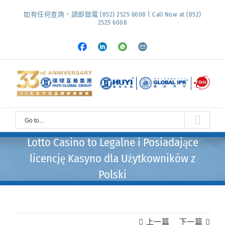
Skip
如有任何查詢，請即致電 (852) 2525 6008 | Call Now at (852)
to
2525 6008
content
Facebook
LinkedIn
Whatsapp
Email
Go to...
Lotto Casino to Legalne i Posiadające
licencję Kasyno dla Użytkowników z
Polski
上一篇
下一篇