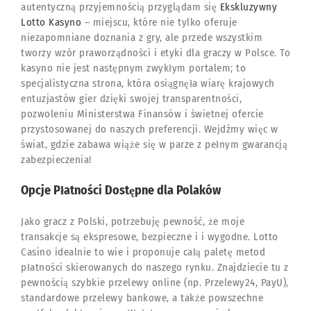
autentyczną przyjemnością przyglądam się
Ekskluzywny
Lotto Kasyno
– miejscu, które nie tylko oferuje
niezapomniane doznania z gry, ale przede wszystkim
tworzy wzór praworządności i etyki dla graczy w Polsce. To
kasyno nie jest następnym zwykłym portalem; to
specjalistyczna strona, która osiągnęła wiarę krajowych
entuzjastów gier dzięki swojej transparentności,
pozwoleniu Ministerstwa Finansów i świetnej ofercie
przystosowanej do naszych preferencji. Wejdźmy więc w
świat, gdzie zabawa wiąże się w parze z pełnym gwarancją
zabezpieczenia!
Opcje Płatności Dostępne dla Polaków
Jako gracz z Polski, potrzebuję pewność, że moje
transakcje są ekspresowe, bezpieczne i i wygodne. Lotto
Casino idealnie to wie i proponuje całą paletę metod
płatności skierowanych do naszego rynku. Znajdziecie tu z
pewnością szybkie przelewy online (np. Przelewy24, PayU),
standardowe przelewy bankowe, a także powszechne