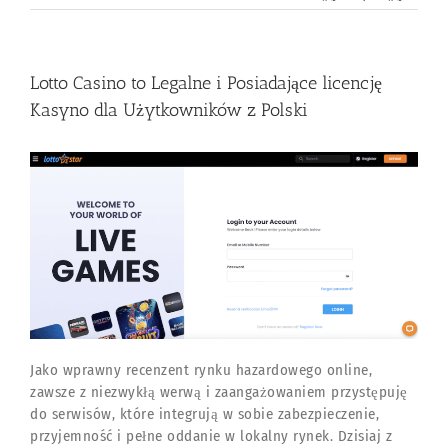
Lotto Casino to Legalne i Posiadające licencję
Kasyno dla Użytkowników z Polski
Jako wprawny recenzent rynku hazardowego online,
zawsze z niezwykłą werwą i zaangażowaniem przystępuję
do serwisów, które integrują w sobie zabezpieczenie,
przyjemność i pełne oddanie w lokalny rynek. Dzisiaj z