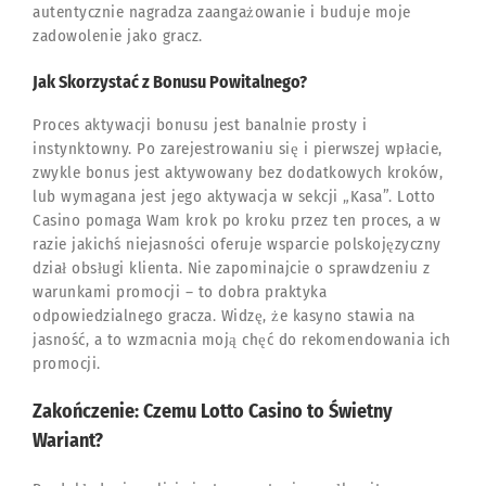
autentycznie nagradza zaangażowanie i buduje moje
zadowolenie jako gracz.
Jak Skorzystać z Bonusu Powitalnego?
Proces aktywacji bonusu jest banalnie prosty i
instynktowny. Po zarejestrowaniu się i pierwszej wpłacie,
zwykle bonus jest aktywowany bez dodatkowych kroków,
lub wymagana jest jego aktywacja w sekcji „Kasa”. Lotto
Casino pomaga Wam krok po kroku przez ten proces, a w
razie jakichś niejasności oferuje wsparcie polskojęzyczny
dział obsługi klienta. Nie zapominajcie o sprawdzeniu z
warunkami promocji – to dobra praktyka
odpowiedzialnego gracza. Widzę, że kasyno stawia na
jasność, a to wzmacnia moją chęć do rekomendowania ich
promocji.
Zakończenie: Czemu Lotto Casino to Świetny
Wariant?