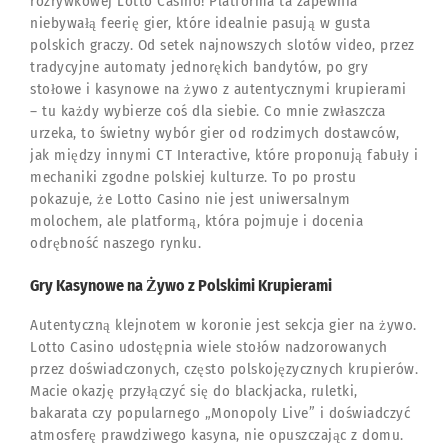
rozrywkowej Lotto Casino! Platforma ta zapewnia
niebywałą feerię gier, które idealnie pasują w gusta
polskich graczy. Od setek najnowszych slotów video, przez
tradycyjne automaty jednorękich bandytów, po gry
stołowe i kasynowe na żywo z autentycznymi krupierami
– tu każdy wybierze coś dla siebie. Co mnie zwłaszcza
urzeka, to świetny wybór gier od rodzimych dostawców,
jak między innymi CT Interactive, które proponują fabuły i
mechaniki zgodne polskiej kulturze. To po prostu
pokazuje, że Lotto Casino nie jest uniwersalnym
molochem, ale platformą, która pojmuje i docenia
odrębność naszego rynku.
Gry Kasynowe na Żywo z Polskimi Krupierami
Autentyczną klejnotem w koronie jest sekcja gier na żywo.
Lotto Casino udostępnia wiele stołów nadzorowanych
przez doświadczonych, często polskojęzycznych krupierów.
Macie okazję przyłączyć się do blackjacka, ruletki,
bakarata czy popularnego „Monopoly Live” i doświadczyć
atmosferę prawdziwego kasyna, nie opuszczając z domu.