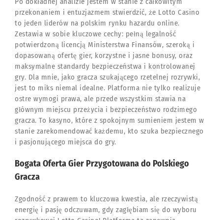
Po dokładnej analizie jestem w stanie z całkowitym
przekonaniem i entuzjazmem stwierdzić, że Lotto Casino
to jeden liderów na polskim rynku hazardu online.
Zestawia w sobie kluczowe cechy: pełną legalność
potwierdzoną licencją Ministerstwa Finansów, szeroką i
dopasowaną ofertę gier, korzystne i jasne bonusy, oraz
maksymalne standardy bezpieczeństwa i kontrolowanej
gry. Dla mnie, jako gracza szukającego rzetelnej rozrywki,
jest to miks niemal idealne. Platforma nie tylko realizuje
ostre wymogi prawa, ale przede wszystkim stawia na
głównym miejscu przeżycia i bezpieczeństwo rodzimego
gracza. To kasyno, które z spokojnym sumieniem jestem w
stanie zarekomendować każdemu, kto szuka bezpiecznego
i pasjonującego miejsca do gry.
Bogata Oferta Gier Przygotowana do Polskiego
Gracza
Zgodność z prawem to kluczowa kwestia, ale rzeczywistą
energię i pasję odczuwam, gdy zagłębiam się do wyboru