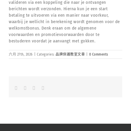
valideren via een koppeling die naar je ontvangen
berichten wordt verzonden. Hierna kun je een start
betaling te uitvoeren via een manier naar voorkeur,
waarbij je wellicht in berekening wordt genomen voor de
welkomstbonus. Denk eraan om de algemene
voorwaarden en promotievoorwaarden door te
bestuderen voordat je aanvangt met gokken.
六月 27th, 2026
|
Categories:
品牌保護教室文章
|
0 Comments
Facebook
LinkedIn
Whatsapp
Email