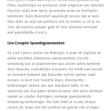
films, mythologie en avontuur, vaak uitgerust van speciale
functies zoals free spins, groeiende wilds en multiplier
symbolen. Deze diversiteit waarborgt ervoor dat er voor
elke sfeer en stijl een perfecte slot te vinden is, of je nu
voor de enorme jackpot gaat of voor blijvend vermaak
met gemiddelde risico’s.
Live Croupier Spanningsmomenten
De Live Casino sectie van Maxispin is waar de digitale en
echte werelden vlekkeloos samensmelten. Via HD-
streaming kun je plaatsnemen aan online tafels bediend
door levende, vriendelijke croupiers. Dit biedt een sociale
en boeiend element dat klassieke online spellen vaak
missen. Je kunt live roulette doen, doordachte
beslissingen nemen aan een blackjack tafel, of de
spanning van live game shows ervaren. Alle actie verloopt
soepel en zonder storingen, vanwege geavanceerde
streaming technologie. Het lijkt alsof je in een chique
casino zit, maar met het comfort en gemak van je eigen