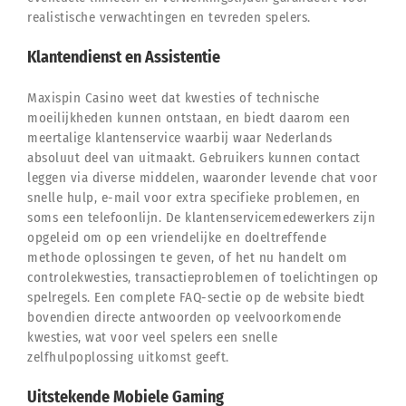
realistische verwachtingen en tevreden spelers.
Klantendienst en Assistentie
Maxispin Casino weet dat kwesties of technische
moeilijkheden kunnen ontstaan, en biedt daarom een
meertalige klantenservice waarbij waar Nederlands
absoluut deel van uitmaakt. Gebruikers kunnen contact
leggen via diverse middelen, waaronder levende chat voor
snelle hulp, e-mail voor extra specifieke problemen, en
soms een telefoonlijn. De klantenservicemedewerkers zijn
opgeleid om op een vriendelijke en doeltreffende
methode oplossingen te geven, of het nu handelt om
controlekwesties, transactieproblemen of toelichtingen op
spelregels. Een complete FAQ-sectie op de website biedt
bovendien directe antwoorden op veelvoorkomende
kwesties, wat voor veel spelers een snelle
zelfhulpoplossing uitkomst geeft.
Uitstekende Mobiele Gaming