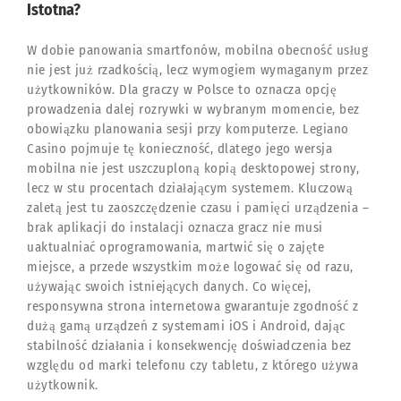
Istotna?
W dobie panowania smartfonów, mobilna obecność usług
nie jest już rzadkością, lecz wymogiem wymaganym przez
użytkowników. Dla graczy w Polsce to oznacza opcję
prowadzenia dalej rozrywki w wybranym momencie, bez
obowiązku planowania sesji przy komputerze. Legiano
Casino pojmuje tę konieczność, dlatego jego wersja
mobilna nie jest uszczuploną kopią desktopowej strony,
lecz w stu procentach działającym systemem. Kluczową
zaletą jest tu zaoszczędzenie czasu i pamięci urządzenia –
brak aplikacji do instalacji oznacza gracz nie musi
uaktualniać oprogramowania, martwić się o zajęte
miejsce, a przede wszystkim może logować się od razu,
używając swoich istniejących danych. Co więcej,
responsywna strona internetowa gwarantuje zgodność z
dużą gamą urządzeń z systemami iOS i Android, dając
stabilność działania i konsekwencję doświadczenia bez
względu od marki telefonu czy tabletu, z którego używa
użytkownik.