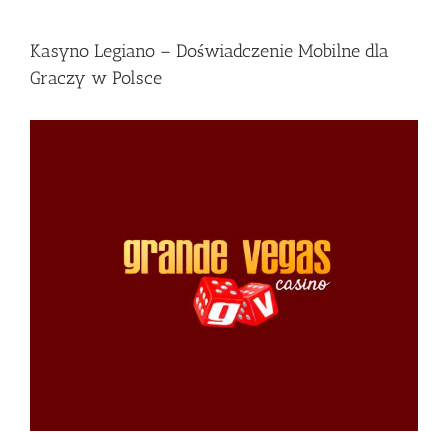
Kasyno Legiano – Doświadczenie Mobilne dla
Graczy w Polsce