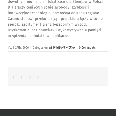
dowolnym momencie i lokalizacji dla klientów w Polsce.
Dla graczy ceniących sobie swobodę, szybkość i
innowacyjne technologie, przenośna odsłona Legiano
Casino stanowi przekonującą opcję, która łączy w sobie
szeroką asortyment gier z bezspornym wygodą
użytkowania, bez obowiązku wykorzystywania pamięci
urządzenia na dodatkowe aplikacje.
六月 27th, 2026
|
Categories:
品牌保護教室文章
|
0 Comments
Facebook
LinkedIn
Whatsapp
Email