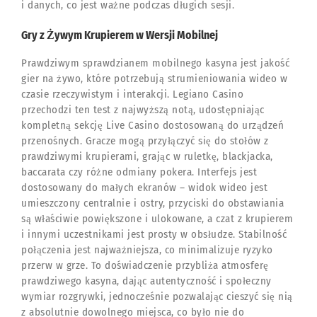
i danych, co jest ważne podczas długich sesji.
Gry z Żywym Krupierem w Wersji Mobilnej
Prawdziwym sprawdzianem mobilnego kasyna jest jakość
gier na żywo, które potrzebują strumieniowania wideo w
czasie rzeczywistym i interakcji. Legiano Casino
przechodzi ten test z najwyższą notą, udostępniając
kompletną sekcję Live Casino dostosowaną do urządzeń
przenośnych. Gracze mogą przyłączyć się do stołów z
prawdziwymi krupierami, grając w ruletkę, blackjacka,
baccarata czy różne odmiany pokera. Interfejs jest
dostosowany do małych ekranów – widok wideo jest
umieszczony centralnie i ostry, przyciski do obstawiania
są właściwie powiększone i ulokowane, a czat z krupierem
i innymi uczestnikami jest prosty w obsłudze. Stabilność
połączenia jest najważniejsza, co minimalizuje ryzyko
przerw w grze. To doświadczenie przybliża atmosferę
prawdziwego kasyna, dając autentyczność i społeczny
wymiar rozgrywki, jednocześnie pozwalając cieszyć się nią
z absolutnie dowolnego miejsca, co było nie do