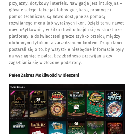
przyjazny, dotykowy interfejs. Nawigacja jest intuicyjna –
główne sekcje, takie jak lobby gier, kasa, promocje i
pomoc techniczna, są łatwo dostępne za pomocą
rozwijanego menu lub wyraźnych ikon. Dzięki temu nawet
nowi użytkownicy w kilka chwil odnajdą się w strukturze
platformy, a doświadczeni gracze szybko przejdą między
ulubionymi tytułami a zarządzaniem kontem. Projektanci
postarali się o to, by wszystkie niezbędne informacje były
na wyciągnięcie palca, bez zbędnego przewijania czy
zagłębiania się w złożone podstrony.
Pełen Zakres Możliwości w Kieszeni