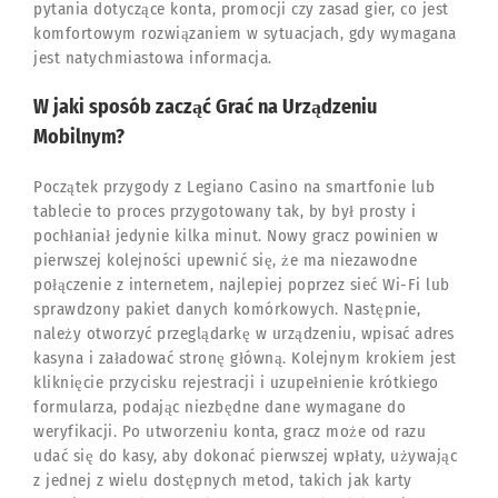
pytania dotyczące konta, promocji czy zasad gier, co jest
komfortowym rozwiązaniem w sytuacjach, gdy wymagana
jest natychmiastowa informacja.
W jaki sposób zacząć Grać na Urządzeniu
Mobilnym?
Początek przygody z Legiano Casino na smartfonie lub
tablecie to proces przygotowany tak, by był prosty i
pochłaniał jedynie kilka minut. Nowy gracz powinien w
pierwszej kolejności upewnić się, że ma niezawodne
połączenie z internetem, najlepiej poprzez sieć Wi-Fi lub
sprawdzony pakiet danych komórkowych. Następnie,
należy otworzyć przeglądarkę w urządzeniu, wpisać adres
kasyna i załadować stronę główną. Kolejnym krokiem jest
kliknięcie przycisku rejestracji i uzupełnienie krótkiego
formularza, podając niezbędne dane wymagane do
weryfikacji. Po utworzeniu konta, gracz może od razu
udać się do kasy, aby dokonać pierwszej wpłaty, używając
z jednej z wielu dostępnych metod, takich jak karty