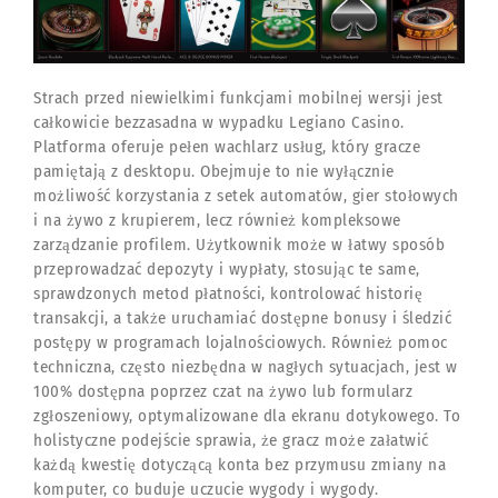
Strach przed niewielkimi funkcjami mobilnej wersji jest
całkowicie bezzasadna w wypadku Legiano Casino.
Platforma oferuje pełen wachlarz usług, który gracze
pamiętają z desktopu. Obejmuje to nie wyłącznie
możliwość korzystania z setek automatów, gier stołowych
i na żywo z krupierem, lecz również kompleksowe
zarządzanie profilem. Użytkownik może w łatwy sposób
przeprowadzać depozyty i wypłaty, stosując te same,
sprawdzonych metod płatności, kontrolować historię
transakcji, a także uruchamiać dostępne bonusy i śledzić
postępy w programach lojalnościowych. Również pomoc
techniczna, często niezbędna w nagłych sytuacjach, jest w
100% dostępna poprzez czat na żywo lub formularz
zgłoszeniowy, optymalizowane dla ekranu dotykowego. To
holistyczne podejście sprawia, że gracz może załatwić
każdą kwestię dotyczącą konta bez przymusu zmiany na
komputer, co buduje uczucie wygody i wygody.