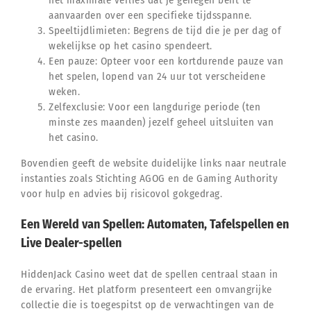
het maximale verlies dat je genegen bent te
aanvaarden over een specifieke tijdsspanne.
Speeltijdlimieten: Begrens de tijd die je per dag of
wekelijkse op het casino spendeert.
Een pauze: Opteer voor een kortdurende pauze van
het spelen, lopend van 24 uur tot verscheidene
weken.
Zelfexclusie: Voor een langdurige periode (ten
minste zes maanden) jezelf geheel uitsluiten van
het casino.
Bovendien geeft de website duidelijke links naar neutrale
instanties zoals Stichting AGOG en de Gaming Authority
voor hulp en advies bij risicovol gokgedrag.
Een Wereld van Spellen: Automaten, Tafelspellen en
Live Dealer-spellen
HiddenJack Casino weet dat de spellen centraal staan in
de ervaring. Het platform presenteert een omvangrijke
collectie die is toegespitst op de verwachtingen van de