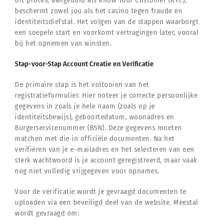
Dit proces, aangeduid als Know Your Customer (KYC),
beschermt zowel jou als het casino tegen fraude en
identiteitsdiefstal. Het volgen van de stappen waarborgt
een soepele start en voorkomt vertragingen later, vooral
bij het opnemen van winsten.
Stap-voor-Stap Account Creatie en Verificatie
De primaire stap is het voltooien van het
registratieformulier. Hier noteer je correcte persoonlijke
gegevens in zoals je hele naam (zoals op je
identiteitsbewijs), geboortedatum, woonadres en
Burgerservicenummer (BSN). Deze gegevens moeten
matchen met die in officiële documenten. Na het
verifiëren van je e-mailadres en het selecteren van een
sterk wachtwoord is je account geregistreerd, maar vaak
nog niet volledig vrijgegeven voor opnames.
Voor de verificatie wordt je gevraagd documenten te
uploaden via een beveiligd deel van de website. Meestal
wordt gevraagd om: