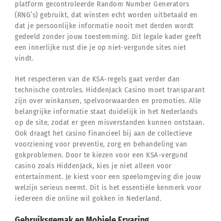
platform gecontroleerde Random Number Generators
(RNG’s) gebruikt, dat winsten echt worden uitbetaald en
dat je persoonlijke informatie nooit met derden wordt
gedeeld zonder jouw toestemming. Dit legale kader geeft
een innerlijke rust die je op niet-vergunde sites niet
vindt.
Het respecteren van de KSA-regels gaat verder dan
technische controles. HiddenJack Casino moet transparant
zijn over winkansen, spelvoorwaarden en promoties. Alle
belangrijke informatie staat duidelijk in het Nederlands
op de site, zodat er geen misverstanden kunnen ontstaan.
Ook draagt het casino financieel bij aan de collectieve
voorziening voor preventie, zorg en behandeling van
gokproblemen. Door te kiezen voor een KSA-vergund
casino zoals HiddenJack, kies je niet alleen voor
entertainment. Je kiest voor een speelomgeving die jouw
welzijn serieus neemt. Dit is het essentiële kenmerk voor
iedereen die online wil gokken in Nederland.
Gebruiksgemak en Mobiele Ervaring