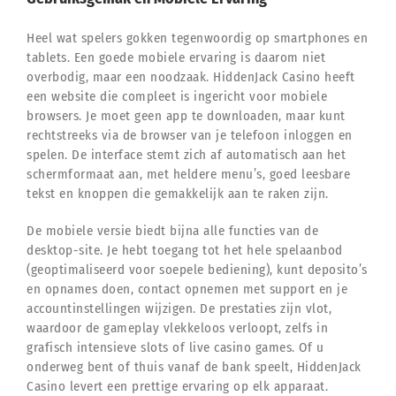
Heel wat spelers gokken tegenwoordig op smartphones en
tablets. Een goede mobiele ervaring is daarom niet
overbodig, maar een noodzaak. HiddenJack Casino heeft
een website die compleet is ingericht voor mobiele
browsers. Je moet geen app te downloaden, maar kunt
rechtstreeks via de browser van je telefoon inloggen en
spelen. De interface stemt zich af automatisch aan het
schermformaat aan, met heldere menu’s, goed leesbare
tekst en knoppen die gemakkelijk aan te raken zijn.
De mobiele versie biedt bijna alle functies van de
desktop-site. Je hebt toegang tot het hele spelaanbod
(geoptimaliseerd voor soepele bediening), kunt deposito’s
en opnames doen, contact opnemen met support en je
accountinstellingen wijzigen. De prestaties zijn vlot,
waardoor de gameplay vlekkeloos verloopt, zelfs in
grafisch intensieve slots of live casino games. Of u
onderweg bent of thuis vanaf de bank speelt, HiddenJack
Casino levert een prettige ervaring op elk apparaat.