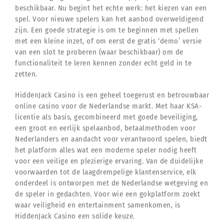
beschikbaar. Nu begint het echte werk: het kiezen van een
spel. Voor nieuwe spelers kan het aanbod overweldigend
zijn. Een goede strategie is om te beginnen met spellen
met een kleine inzet, of om eerst de gratis ‘demo’ versie
van een slot te proberen (waar beschikbaar) om de
functionaliteit te leren kennen zonder echt geld in te
zetten.
HiddenJack Casino is een geheel toegerust en betrouwbaar
online casino voor de Nederlandse markt. Met haar KSA-
licentie als basis, gecombineerd met goede beveiliging,
een groot en eerlijk spelaanbod, betaalmethoden voor
Nederlanders en aandacht voor verantwoord spelen, biedt
het platform alles wat een moderne speler nodig heeft
voor een veilige en plezierige ervaring. Van de duidelijke
voorwaarden tot de laagdrempelige klantenservice, elk
onderdeel is ontworpen met de Nederlandse wetgeving en
de speler in gedachten. Voor wie een gokplatform zoekt
waar veiligheid en entertainment samenkomen, is
HiddenJack Casino een solide keuze.