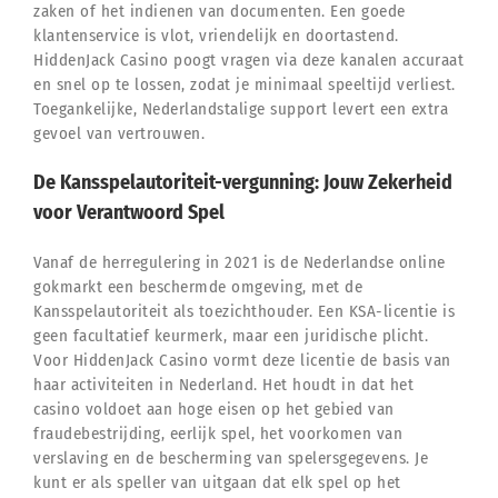
zaken of het indienen van documenten. Een goede
klantenservice is vlot, vriendelijk en doortastend.
HiddenJack Casino poogt vragen via deze kanalen accuraat
en snel op te lossen, zodat je minimaal speeltijd verliest.
Toegankelijke, Nederlandstalige support levert een extra
gevoel van vertrouwen.
De Kansspelautoriteit-vergunning: Jouw Zekerheid
voor Verantwoord Spel
Vanaf de herregulering in 2021 is de Nederlandse online
gokmarkt een beschermde omgeving, met de
Kansspelautoriteit als toezichthouder. Een KSA-licentie is
geen facultatief keurmerk, maar een juridische plicht.
Voor HiddenJack Casino vormt deze licentie de basis van
haar activiteiten in Nederland. Het houdt in dat het
casino voldoet aan hoge eisen op het gebied van
fraudebestrijding, eerlijk spel, het voorkomen van
verslaving en de bescherming van spelersgegevens. Je
kunt er als speller van uitgaan dat elk spel op het