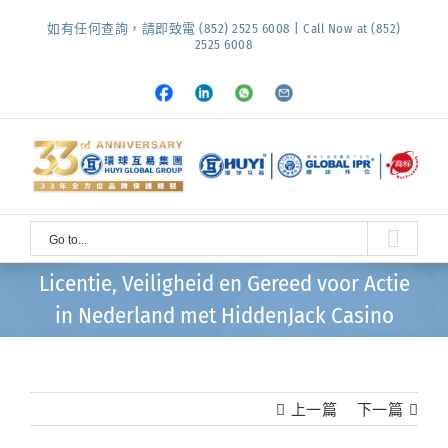
Skip
如有任何查詢，請即致電 (852) 2525 6008 | Call Now at (852)
to
2525 6008
content
Facebook
LinkedIn
Whatsapp
Email
Go to...
Licentie, Veiligheid en Gereed voor Actie
in Nederland met HiddenJack Casino
上一篇
下一篇