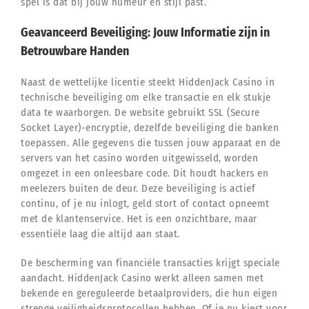
spel is dat bij jouw humeur en stijl past.
Geavanceerd Beveiliging: Jouw Informatie zijn in
Betrouwbare Handen
Naast de wettelijke licentie steekt HiddenJack Casino in
technische beveiliging om elke transactie en elk stukje
data te waarborgen. De website gebruikt SSL (Secure
Socket Layer)-encryptie, dezelfde beveiliging die banken
toepassen. Alle gegevens die tussen jouw apparaat en de
servers van het casino worden uitgewisseld, worden
omgezet in een onleesbare code. Dit houdt hackers en
meelezers buiten de deur. Deze beveiliging is actief
continu, of je nu inlogt, geld stort of contact opneemt
met de klantenservice. Het is een onzichtbare, maar
essentiële laag die altijd aan staat.
De bescherming van financiële transacties krijgt speciale
aandacht. HiddenJack Casino werkt alleen samen met
bekende en gereguleerde betaalproviders, die hun eigen
strenge veiligheidsprotocollen hebben. Of je nu kiest voor