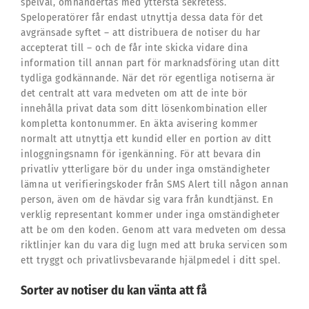
spelval, omhändertas med yttersta sekretess.
Speloperatörer får endast utnyttja dessa data för det
avgränsade syftet – att distribuera de notiser du har
accepterat till – och de får inte skicka vidare dina
information till annan part för marknadsföring utan ditt
tydliga godkännande. När det rör egentliga notiserna är
det centralt att vara medveten om att de inte bör
innehålla privat data som ditt lösenkombination eller
kompletta kontonummer. En äkta avisering kommer
normalt att utnyttja ett kundid eller en portion av ditt
inloggningsnamn för igenkänning. För att bevara din
privatliv ytterligare bör du under inga omständigheter
lämna ut verifieringskoder från SMS Alert till någon annan
person, även om de hävdar sig vara från kundtjänst. En
verklig representant kommer under inga omständigheter
att be om den koden. Genom att vara medveten om dessa
riktlinjer kan du vara dig lugn med att bruka servicen som
ett tryggt och privatlivsbevarande hjälpmedel i ditt spel.
Sorter av notiser du kan vänta att få