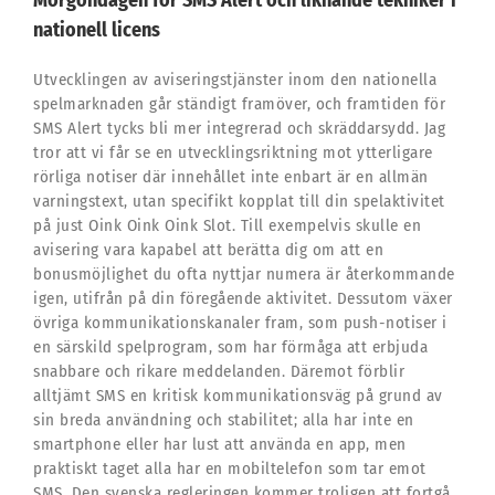
Morgondagen för SMS Alert och liknande tekniker i
nationell licens
Utvecklingen av aviseringstjänster inom den nationella
spelmarknaden går ständigt framöver, och framtiden för
SMS Alert tycks bli mer integrerad och skräddarsydd. Jag
tror att vi får se en utvecklingsriktning mot ytterligare
rörliga notiser där innehållet inte enbart är en allmän
varningstext, utan specifikt kopplat till din spelaktivitet
på just Oink Oink Oink Slot. Till exempelvis skulle en
avisering vara kapabel att berätta dig om att en
bonusmöjlighet du ofta nyttjar numera är återkommande
igen, utifrån på din föregående aktivitet. Dessutom växer
övriga kommunikationskanaler fram, som push-notiser i
en särskild spelprogram, som har förmåga att erbjuda
snabbare och rikare meddelanden. Däremot förblir
alltjämt SMS en kritisk kommunikationsväg på grund av
sin breda användning och stabilitet; alla har inte en
smartphone eller har lust att använda en app, men
praktiskt taget alla har en mobiltelefon som tar emot
SMS. Den svenska regleringen kommer troligen att fortgå