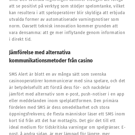
att se positivt på verktyg som stödjer spelomtanke, vilket
kan resultera i att speloperatörer blir skyldiga att erbjuda
utvalda former av automatiserade varningsnotiser som
norm. Oavsett teknisk innovation kommer grunden att
vara densamma: att ge mer inflytande genom information
i direkt tid.
Jämförelse med alternativa
kommunikationsmetoder från casino
SMS Alert är blott en av många sätt som svenska
casinooperatörer kommunicerar med sina spelare, och det
är betydelsefullt att förstå dess för- och nackdelar
jämfört med alternativ som e-post, push-notiser i en app
eller meddelanden inom spelplattformen. Den primära
fördelen med SMS är dess omedelbarhet och stora
öppningsfrekvens; de flesta människor läser ett SMS inom
kort tid från att det har mottagits. Det gör det till ett
ideal medium för tidskritiska varningar om spelgränser. E-
post, å andra sidan, är mer lämpad för längre, mer