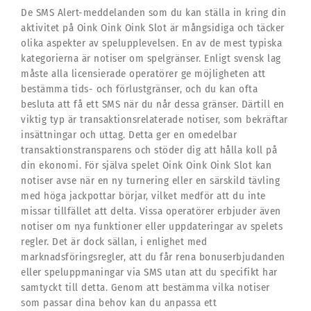
De SMS Alert-meddelanden som du kan ställa in kring din
aktivitet på Oink Oink Oink Slot är mångsidiga och täcker
olika aspekter av spelupplevelsen. En av de mest typiska
kategorierna är notiser om spelgränser. Enligt svensk lag
måste alla licensierade operatörer ge möjligheten att
bestämma tids- och förlustgränser, och du kan ofta
besluta att få ett SMS när du når dessa gränser. Därtill en
viktig typ är transaktionsrelaterade notiser, som bekräftar
insättningar och uttag. Detta ger en omedelbar
transaktionstransparens och stöder dig att hålla koll på
din ekonomi. För själva spelet Oink Oink Oink Slot kan
notiser avse när en ny turnering eller en särskild tävling
med höga jackpottar börjar, vilket medför att du inte
missar tillfället att delta. Vissa operatörer erbjuder även
notiser om nya funktioner eller uppdateringar av spelets
regler. Det är dock sällan, i enlighet med
marknadsföringsregler, att du får rena bonuserbjudanden
eller speluppmaningar via SMS utan att du specifikt har
samtyckt till detta. Genom att bestämma vilka notiser
som passar dina behov kan du anpassa ett