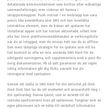
detaljerade kommunikationer som kvitton eller månatliga
sammanfattningar, men riskerar att hamna i
skräppostmappen. Push-notiser i en mobilapp kan vara
precis lika omedelbara som SMS och kan innehålla
interaktiva element, men de kräver att spelaren har
installerat appen och har notiser aktiverade, vilket inte
alla har. Inom plattformsmeddelanden är verkningsfulla
när du är inloggad, men de missas helt när du är offline.
Den mest lämpliga strategin för en spelare som vill ha
full kontroll är ofta en mix: använda SMS Alert för de
viktigaste varningarna, och supplementera med e-post för
övrig dokumentation. På så sätt garanterar du att ingen
viktig information går dig förbi, oavsett hur du
interagerar med spelsajten.
Genom att ställa in SMS Alert för din aktivitet på Oink
Oink Oink Slot tar du ett medvetet och ansvarsfullt steg i
din spelvardag. Denna tjänst, som är avsedd till de
svenska spellicensens krav på spelansvar, fungerar som en
egen påminnare och en källa till värdefull information