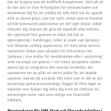
kan de fungera som ett kraftfullt komplement. Tänk på att
du har satt en liten förlustgräns för veckoperioden och
bestämmer dig för att erhålla ett SMS Alert när du uppnår
80% av denna gräns. Den här notis verkar som en konkret,
utifrån kommande påminnelse om ditt eget beslut, vilket
erbjuder dig chansen att göra ett uppehåll eller avbryta
din spelstund före gränsen är nådd. Det här är
egenreglering i handlingen, vilket är exakt vad Spelpaus
och liknande verktyg uppmuntrar. Ett stort antal seriösa
operatörer länkar även på plats till information om
Spelpaus i sina mallar för meddelanden eller i anslutning
med varningar om gränser. I ett vidare perspektiv stärker
denna typ av integration den svenska modellen, där
operatören har en plikt att aktivt jobba för att skydda
spelaren. Genom att använda SMS Alert som en del av din
personliga spelaransvarsstrategi, bygger du flera lager av
säkerhet som hjälper dig hålla dig inom de riktlinjer du
personligen anser vara vara vettiga och finansiellt
hållbara.