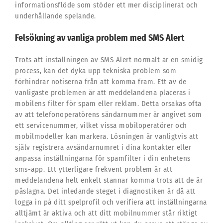
informationsflöde som stöder ett mer disciplinerat och
underhållande spelande.
Felsökning av vanliga problem med SMS Alert
Trots att inställningen av SMS Alert normalt är en smidig
process, kan det dyka upp tekniska problem som
förhindrar notiserna från att komma fram. Ett av de
vanligaste problemen är att meddelandena placeras i
mobilens filter för spam eller reklam. Detta orsakas ofta
av att telefonoperatörens sändarnummer är angivet som
ett servicenummer, vilket vissa mobiloperatörer och
mobilmodeller kan markera. Lösningen är vanligtvis att
själv registrera avsändarnumret i dina kontakter eller
anpassa inställningarna för spamfilter i din enhetens
sms-app. Ett ytterligare frekvent problem är att
meddelandena helt enkelt stannar komma trots att de är
påslagna. Det inledande steget i diagnostiken är då att
logga in på ditt spelprofil och verifiera att inställningarna
alltjämt är aktiva och att ditt mobilnummer står riktigt