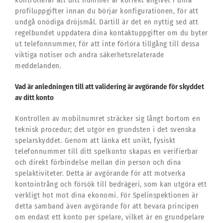
kontrollerar att ditt nummer är korrekt angivet i dina
profiluppgifter innan du börjar konfigurationen, för att
undgå onödiga dröjsmål. Därtill är det en nyttig sed att
regelbundet uppdatera dina kontaktuppgifter om du byter
ut telefonnummer, för att inte förlora tillgång till dessa
viktiga notiser och andra säkerhetsrelaterade
meddelanden.
Vad är anledningen till att validering är avgörande för skyddet
av ditt konto
Kontrollen av mobilnumret sträcker sig långt bortom en
teknisk procedur; det utgör en grundsten i det svenska
spelarskyddet. Genom att länka ett unikt, fysiskt
telefonnummer till ditt spelkonto skapas en verifierbar
och direkt förbindelse mellan din person och dina
spelaktiviteter. Detta är avgörande för att motverka
kontointrång och försök till bedrägeri, som kan utgöra ett
verkligt hot mot dina ekonomi. För Spelinspektionen är
detta samband även avgörande för att bevara principen
om endast ett konto per spelare, vilket är en grundpelare