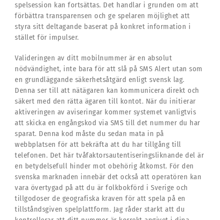
spelsession kan fortsättas. Det handlar i grunden om att
förbättra transparensen och ge spelaren möjlighet att
styra sitt deltagande baserat på konkret information i
stället för impulser.
Valideringen av ditt mobilnummer är en absolut
nödvändighet, inte bara för att slå på SMS Alert utan som
en grundläggande säkerhetsåtgärd enligt svensk lag.
Denna ser till att nätägaren kan kommunicera direkt och
säkert med den rätta ägaren till kontot. När du initierar
aktiveringen av aviseringar kommer systemet vanligtvis
att skicka en engångskod via SMS till det nummer du har
sparat. Denna kod måste du sedan mata in på
webbplatsen för att bekräfta att du har tillgång till
telefonen. Det här tvåfaktorsautentiseringsliknande del är
en betydelsefull hinder mot obehörig åtkomst. För den
svenska marknaden innebär det också att operatören kan
vara övertygad på att du är folkbokförd i Sverige och
tillgodoser de geografiska kraven för att spela på en
tillståndsgiven spelplattform. Jag råder starkt att du