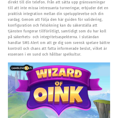
direkt till din telefon. Från att sätta upp gränsvarningar
till att inte missa intressanta turneringar, erbjuder det en
praktisk integration mellan din spelupplevelse och din
vardag. Genom att följa den här guiden för validering,
konfiguration och felsökning kan du säkerställa att
tjänsten fungerar tillförlitligt, samtidigt som du har koll
på säkerhets- och integritetsaspekterna. I slutändan
handlar SMS Alert om att ge dig som svensk spelare bättre
kontroll och chans att fatta informerade beslut, vilket är
essensen i en sund och hållbar spelkultur.