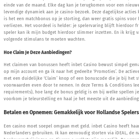
einde van de maand. Elke dag kan je terugkomen voor een nieuwe
levendige dynamiek aan je casino-bezoek. Deze dagelijkse actie
is het een matchbonus op je storting, dan weer gratis spins voo
verliezen. Het voordeel is helder: je spelervaring blijft hierdoor f
speler kan ik mijn budget hierdoor slimmer inzetten. En ik krijg 
volgende stimulans te moeten wachten.
Hoe Claim Je Deze Aanbiedingen?
Het claimen van bonussen heeft inbet Casino bewust simpel ge
op mijn account en ga ik naar het gedeelte ‘Promoties’. De actiev
met een duidelijke ‘Claim’ knop of een bonuscode die je bij het st
voorwaarden even door te nemen. In deze Terms & Conditions lee
requirements), hoe lang de bonus geldig is en bij welke spellen 
voorkom je teleurstelling en haal je het meeste uit de aanbieding
Betalen en Opnemen: Gemakkelijk voor Hollandse Speler
Een casino moet soepel omgaan met geld. inbet Casino heeft haa
Nederlanders gebruiken. Ik kan eenvoudig storten via iDEAL, de n