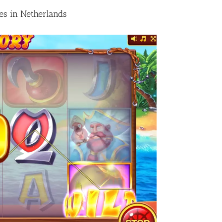
es in Netherlands