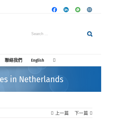
Facebook
LinkedIn
Whatsapp
Email
Search
for:
聯絡我們
English
es in Netherlands
上一篇
下一篇