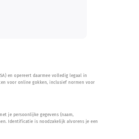
KSA) en opereert daarmee volledig legaal in
ten voor online gokken, inclusief normen voor
 met je persoonlijke gegevens (naam,
n. Identificatie is noodzakelijk alvorens je een