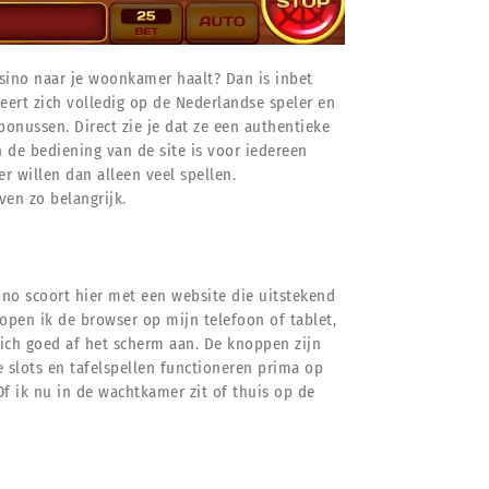
sino naar je woonkamer haalt? Dan is inbet
reert zich volledig op de Nederlandse speler en
bonussen. Direct zie je dat ze een authentieke
n de bediening van de site is voor iedereen
er willen dan alleen veel spellen.
ven zo belangrijk.
no scoort hier met een website die uitstekend
open ik de browser op mijn telefoon of tablet,
 zich goed af het scherm aan. De knoppen zijn
e slots en tafelspellen functioneren prima op
 Of ik nu in de wachtkamer zit of thuis op de