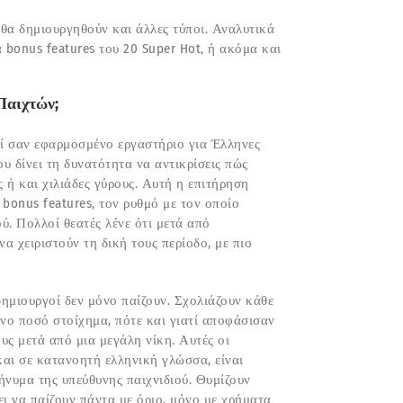
 θα δημιουργηθούν και άλλες τύποι. Αναλυτικά
α bonus features του 20 Super Hot, ή ακόμα και
Παιχτών;
ί σαν εφαρμοσμένο εργαστήριο για Έλληνες
ου δίνει τη δυνατότητα να αντικρίσεις πώς
ς ή και χιλιάδες γύρους. Αυτή η επιτήρηση
bonus features, τον ρυθμό με τον οποίο
ύ. Πολλοί θεατές λένε ότι μετά από
α χειριστούν τη δική τους περίοδο, με πιο
δημιουργοί δεν μόνο παίζουν. Σχολιάζουν κάθε
ένο ποσό στοίχημα, πότε και γιατί αποφάσισαν
ους μετά από μια μεγάλη νίκη. Αυτές οι
αι σε κατανοητή ελληνική γλώσσα, είναι
μήνυμα της υπεύθυνης παιχνιδιού. Θυμίζουν
ει να παίζουν πάντα με όριο, μόνο με χρήματα