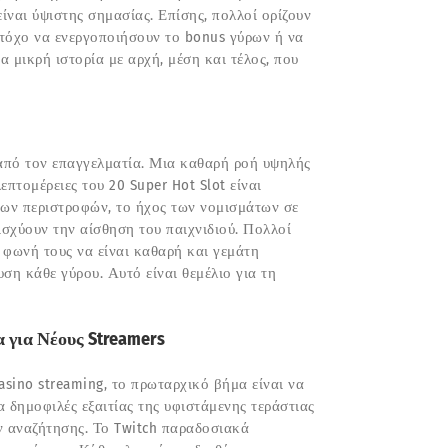
είναι ύψιστης σημασίας. Επίσης, πολλοί ορίζουν
στόχο να ενεργοποιήσουν το bonus γύρων ή να
 μικρή ιστορία με αρχή, μέση και τέλος, που
 από τον επαγγελματία. Μια καθαρή ροή υψηλής
πτομέρειες του 20 Super Hot Slot είναι
των περιστροφών, το ήχος των νομισμάτων σε
ισχύουν την αίσθηση του παιχνιδιού. Πολλοί
 φωνή τους να είναι καθαρή και γεμάτη
ση κάθε γύρου. Αυτό είναι θεμέλιο για τη
 για Νέους Streamers
asino streaming, το πρωταρχικό βήμα είναι να
α δημοφιλές εξαιτίας της υφιστάμενης τεράστιας
ν αναζήτησης. Το Twitch παραδοσιακά