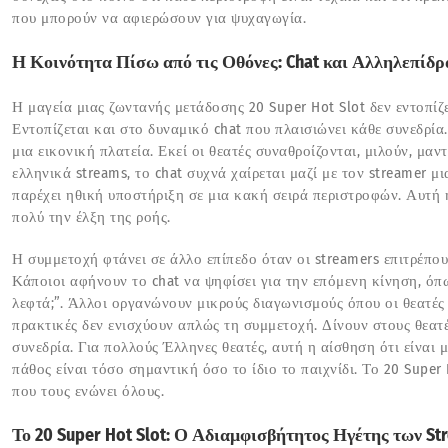
που μπορούν να αφιερώσουν για ψυχαγωγία.
Η Κοινότητα Πίσω από τις Οθόνες: Chat και Αλληλεπίδ
Η μαγεία μιας ζωντανής μετάδοσης 20 Super Hot Slot δεν εντοπί
Εντοπίζεται και στο δυναμικό chat που πλαισιώνει κάθε συνεδρία
μια εικονική πλατεία. Εκεί οι θεατές συναθροίζονται, μιλούν, μαν
ελληνικά streams, το chat συχνά χαίρεται μαζί με τον streamer μ
παρέχει ηθική υποστήριξη σε μια κακή σειρά περιστροφών. Αυτή 
πολύ την έλξη της ροής.
Η συμμετοχή φτάνει σε άλλο επίπεδο όταν οι streamers επιτρέπου
Κάποιοι αφήνουν το chat να ψηφίσει για την επόμενη κίνηση, όπ
λεφτά;”. Άλλοι οργανώνουν μικρούς διαγωνισμούς όπου οι θεατέ
πρακτικές δεν ενισχύουν απλώς τη συμμετοχή. Δίνουν στους θεατέ
συνεδρία. Για πολλούς Έλληνες θεατές, αυτή η αίσθηση ότι είναι 
πάθος είναι τόσο σημαντική όσο το ίδιο το παιχνίδι. Το 20 Super
που τους ενώνει όλους.
Το 20 Super Hot Slot: Ο Αδιαμφισβήτητος Ηγέτης των St