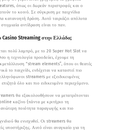
eatures, όπως οι δωρεάν περιστροφές και ο
τούν το κοινό. Σε σύγκριση με παιχνίδια
λα κατανοητή δράση. Αυτό ταιριάζει απόλυτα
 στιγμιαία αντίδραση είναι το παν.
 Casino Streaming στην Ελλάδα;
ται πολύ λαμπρό, με το 20 Super Hot Slot να
Όσο η τεχνολογία προοδεύει, έχουμε τη
κμετάλλευση “stream elements”, όπου οι θεατές
ικά το παιχνίδι, ενδέχεται να καταστεί πιο
ελληνόφωνοι streamers με εξειδικευμένες
 επιζητά όλο και πιο ειδικευμένο περιεχόμενο.
reamers θα εξακολουθήσουν να μετατρέπονται
online καζίνο (πάντα με κριτήριο τη
ι ανώτερη ποιότητα παραγωγής και πιο
νιδιού θα ενισχυθεί. Οι streamers θα
είς υποστήριξης. Αυτό είναι αναγκαίο για τη