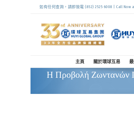
Skip
如有任何查詢，請即致電 (852) 2525 6008 | Call Now at (
to
content
主頁
關於環球互易
最
Η Προβολή Ζωντανών Π