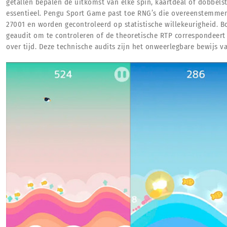
getallen bepalen de uitkomst van elke spin, kaartdeal of dobbel
essentieel. Pengu Sport Game past toe RNG’s die overeenstemmen
27001 en worden gecontroleerd op statistische willekeurigheid. B
geaudit om te controleren of de theoretische RTP correspondeer
over tijd. Deze technische audits zijn het onweerlegbare bewijs va