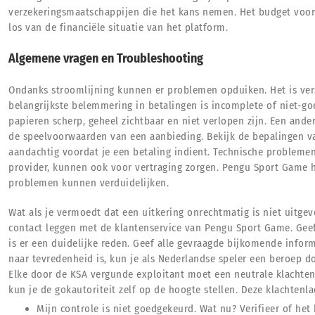
verzekeringsmaatschappijen die het kans nemen. Het budget voor d
los van de financiële situatie van het platform.
Algemene vragen en Troubleshooting
Ondanks stroomlijning kunnen er problemen opduiken. Het is vers
belangrijkste belemmering in betalingen is incomplete of niet-go
papieren scherp, geheel zichtbaar en niet verlopen zijn. Een and
de speelvoorwaarden van een aanbieding. Bekijk de bepalingen 
aandachtig voordat je een betaling indient. Technische problem
provider, kunnen ook voor vertraging zorgen. Pengu Sport Game h
problemen kunnen verduidelijken.
Wat als je vermoedt dat een uitkering onrechtmatig is niet uitgevo
contact leggen met de klantenservice van Pengu Sport Game. Geef
is er een duidelijke reden. Geef alle gevraagde bijkomende infor
naar tevredenheid is, kun je als Nederlandse speler een beroep 
Elke door de KSA vergunde exploitant moet een neutrale klachten
kun je de gokautoriteit zelf op de hoogte stellen. Deze klachtenla
Mijn controle is niet goedgekeurd. Wat nu? Verifieer of het 