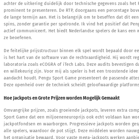
achter de uitkering duidelijk door technische gegevens zoals het
prominent te presenteren. De RTP, doorgaans een percentage bov
de lange termijn aan. Het is belangrijk om te beseffen dat dit e
spins, zonder garantie per spelronde. Ik vind het positief dat Pe
actief communiceert. Het biedt Nederlandse spelers de kans een 
ze beoefenen.
De feitelijke prijsstructuur binnen elk spel wordt bepaald doo
is het hart van de software van de rechtvaardigheid. Hij wordt re
laboratoria zoals eCOGRA of iTech Labs. Deze audits bevestigen 
en willekeurig zijn. Voor mij als speler is het een troostende ide
aandacht houdt. Pengu Sport Game presenteert de passende attes
Deze openheid over de techniek scheidt geloofwaardige platform
Hoe Jackpots en Grote Prijzen worden Mogelijk Gemaakt
Omvangrijke prijzen, zoals groeiende jackpots, leveren extra com
Sport Game dat een miljoeneneuroprijs ook echt voldaan kan word
jackpotfondsen en waarborgen. Progressieve jackpots worden gesp
alle spelers, waardoor de pot stijgt. Deze middelen worden nauw
het organisatie bewaard. Voor vaste mega-jackpots werken aanbie