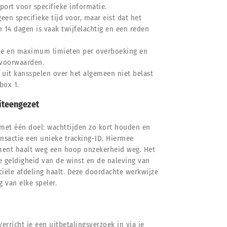
port voor specifieke informatie.
en specifieke tijd voor, maar eist dat het
14 dagen is vaak twijfelachtig en een reden
male en maximum limieten per overboeking en
 voorwaarden.
 uit kansspelen over het algemeen niet belast
box 1.
iteengezet
met één doel: wachttijden zo kort houden en
ransactie een unieke tracking-ID. Hiermee
rument haalt weg een hoop onzekerheid weg. Het
e geldigheid van de winst en de naleving van
iële afdeling haalt. Deze doordachte werkwijze
 van elke speler.
 verricht je een uitbetalingsverzoek in via je