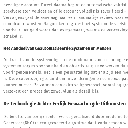
beveiligde account. Direct daarna begint de automatische validati
speelvereisten voldoet en of je account volledig is geverifieerd –
Vervolgens gaat de aanvraag naar een handmatige review, waar een 
complexere winsten. Na goedkeuring kiest het systeem de snelst
voorkeur. Het geld wordt dan overgemaakt, waarna de verwerkingst
schakel is.
Het Aandeel van Geautomatiseerde Systemen en Mensen
De kracht van dit systeem ligt in de combinatie van technologie
systemen zorgen voor snelheid en objectiviteit; ze verwerken du
vooringenomenheid. Het is een geruststelling dat er altijd een me
is. Deze experts zijn getraind om uitzonderingen en complexe pa
kunnen missen. Ze vormen een extra veiligheidsnet, vooral bij g
verzekert een proces dat zowel vlug als degelijk is.
De Technologie Achter Eerlijk Gewaarborgde Uitkomsten
De belofte van eerlijk spelen wordt gerealiseerd door modern
Generator (RNG) is een gecodeerd algoritme dat tienduizenden wi