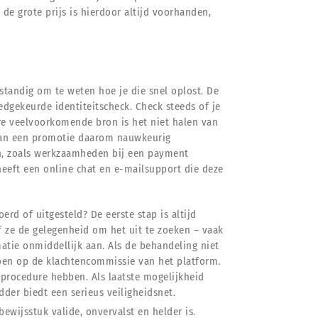
e grote prijs is hierdoor altijd voorhanden,
tandig om te weten hoe je die snel oplost. De
edgekeurde identiteitscheck. Check steeds of je
ere veelvoorkomende bron is het niet halen van
van een promotie daarom nauwkeurig
en, zoals werkzaamheden bij een payment
eeft een online chat en e-mailsupport die deze
erd of uitgesteld? De eerste stap is altijd
 ze de gelegenheid om het uit te zoeken – vaak
matie onmiddellijk aan. Als de behandeling niet
doen op de klachtencommissie van het platform.
procedure hebben. Als laatste mogelijkheid
dder biedt een serieus veiligheidsnet.
bewijsstuk valide, onvervalst en helder is.