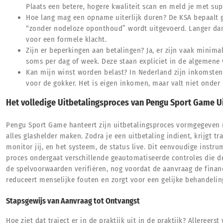
Plaats een betere, hogere kwaliteit scan en meld je met sup
Hoe lang mag een opname uiterlijk duren? De KSA bepaalt ge
“zonder nodeloze oponthoud” wordt uitgevoerd. Langer dan 
voor een formele klacht.
Zijn er beperkingen aan betalingen? Ja, er zijn vaak mini
soms per dag of week. Deze staan expliciet in de algemene
Kan mijn winst worden belast? In Nederland zijn inkomsten
voor de gokker. Het is eigen inkomen, maar valt niet onder 
Het volledige Uitbetalingsproces van Pengu Sport Game U
Pengu Sport Game hanteert zijn uitbetalingsproces vormgegeven 
alles glashelder maken. Zodra je een uitbetaling indient, krijgt t
monitor jij, en het systeem, de status live. Dit eenvoudige inst
proces ondergaat verschillende geautomatiseerde controles die d
de spelvoorwaarden verifiëren, nog voordat de aanvraag de financ
reduceert menselijke fouten en zorgt voor een gelijke behandeling
Stapsgewijs van Aanvraag tot Ontvangst
Hoe ziet dat traject er in de praktijk uit in de praktijk? Allereerst