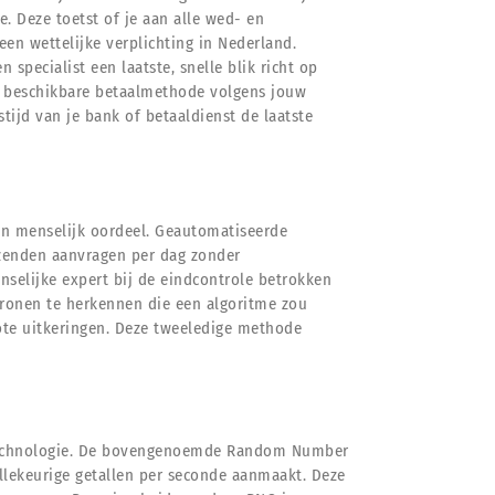
e. Deze toetst of je aan alle wed- en
 een wettelijke verplichting in Nederland.
specialist een laatste, snelle blik richt op
e beschikbare betaalmethode volgens jouw
ijd van je bank of betaaldienst de laatste
 en menselijk oordeel. Geautomatiseerde
izenden aanvragen per dag zonder
nselijke expert bij de eindcontrole betrokken
tronen te herkennen die een algoritme zou
rote uitkeringen. Deze tweeledige methode
e technologie. De bovengenoemde Random Number
llekeurige getallen per seconde aanmaakt. Deze