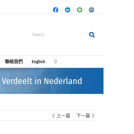
Facebook
LinkedIn
Whatsapp
Email
Search
for:
聯絡我們
English
 Verdeelt in Nederland
上一篇
下一篇