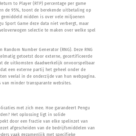
 Return to Player (RTP) percentage per game
en de 95%, toont de berekende uitbetaling op
en gemiddeld midden is over vele miljoenen
ngu Sport Game deze data niet verbergt, maar
weloverwogen selectie te maken over welke spel
r een Random Number Generator (RNG). Deze RNG
gelmatig getoetst door externe, gecertificeerde
dat de uitkomsten daadwerkelijk onvoorspelbaar
e dat een externe partij het geheel onder de
ten veelal in de onderzijde van hun webpagina.
s van minder transparante websites.
plicaties met zich mee. Hoe garandeert Pengu
en? Het oplossing ligt in solide
ekt door een fractie van elke spelinzet van
gezet afgescheiden van de bedrijfsmiddelen van
ders vaak gezamenlijk met specifieke