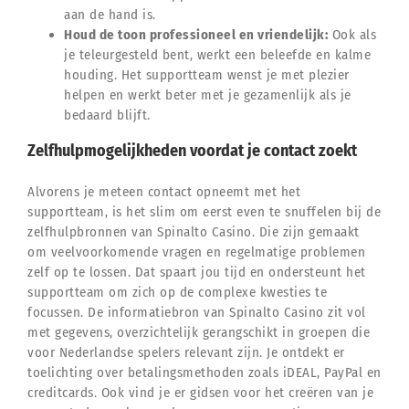
aan de hand is.
Houd de toon professioneel en vriendelijk:
Ook als
je teleurgesteld bent, werkt een beleefde en kalme
houding. Het supportteam wenst je met plezier
helpen en werkt beter met je gezamenlijk als je
bedaard blijft.
Zelfhulpmogelijkheden voordat je contact zoekt
Alvorens je meteen contact opneemt met het
supportteam, is het slim om eerst even te snuffelen bij de
zelfhulpbronnen van Spinalto Casino. Die zijn gemaakt
om veelvoorkomende vragen en regelmatige problemen
zelf op te lossen. Dat spaart jou tijd en ondersteunt het
supportteam om zich op de complexe kwesties te
focussen. De informatiebron van Spinalto Casino zit vol
met gegevens, overzichtelijk gerangschikt in groepen die
voor Nederlandse spelers relevant zijn. Je ontdekt er
toelichting over betalingsmethoden zoals iDEAL, PayPal en
creditcards. Ook vind je er gidsen voor het creëren van je