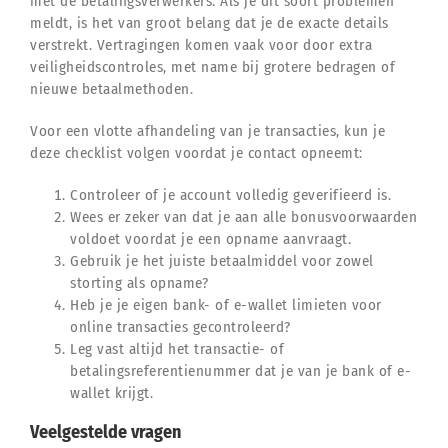
met de betalingsverwerkers. Als je dit soort problemen
meldt, is het van groot belang dat je de exacte details
verstrekt. Vertragingen komen vaak voor door extra
veiligheidscontroles, met name bij grotere bedragen of
nieuwe betaalmethoden.
Voor een vlotte afhandeling van je transacties, kun je
deze checklist volgen voordat je contact opneemt:
Controleer of je account volledig geverifieerd is.
Wees er zeker van dat je aan alle bonusvoorwaarden
voldoet voordat je een opname aanvraagt.
Gebruik je het juiste betaalmiddel voor zowel
storting als opname?
Heb je je eigen bank- of e-wallet limieten voor
online transacties gecontroleerd?
Leg vast altijd het transactie- of
betalingsreferentienummer dat je van je bank of e-
wallet krijgt.
Veelgestelde vragen