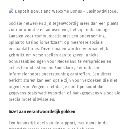
Sociale netwerken zijn tegenwoordig meer dan een plaats
voor informatie en amusement; het zijn ook handige
kanalen voor communicatie met een onderneming.
Spinalto Casino is werkzaam op meerdere sociale
mediaplatforms. Deze kanalen worden voornamelijk
gebruikt om verse spellen aan te geven, unieke
bonusaanbiedingen voor Nederland te verspreiden en
acties te ondersteunen. Soms kun je er ook een
informeler soort ondersteuning aantreffen. Een direct
bericht sturen kan een optie zijn voor verzoeken die niet
urgent zijn. Vergeet niet dat je nooit persoonlijke
gegevens zoals wachtwoorden of bankgegevens via sociale
media moet uitwisselen.
Inzet aan verantwoordelijk gokken
Een belangrijk deel van de support, met name in de