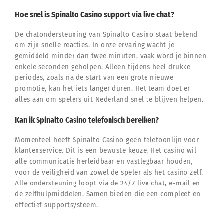
Hoe snel is Spinalto Casino support via live chat?
De chatondersteuning van Spinalto Casino staat bekend
om zijn snelle reacties. In onze ervaring wacht je
gemiddeld minder dan twee minuten, vaak word je binnen
enkele seconden geholpen. Alleen tijdens heel drukke
periodes, zoals na de start van een grote nieuwe
promotie, kan het iets langer duren. Het team doet er
alles aan om spelers uit Nederland snel te blijven helpen.
Kan ik Spinalto Casino telefonisch bereiken?
Momenteel heeft Spinalto Casino geen telefoonlijn voor
klantenservice. Dit is een bewuste keuze. Het casino wil
alle communicatie herleidbaar en vastlegbaar houden,
voor de veiligheid van zowel de speler als het casino zelf.
Alle ondersteuning loopt via de 24/7 live chat, e-mail en
de zelfhulpmiddelen. Samen bieden die een compleet en
effectief supportsysteem.