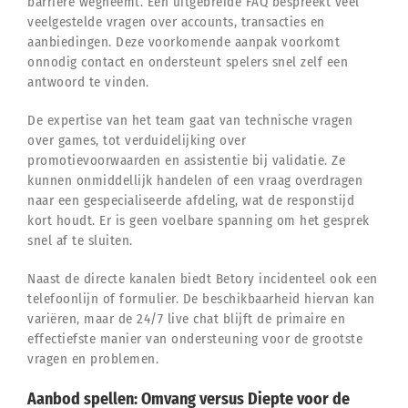
barrière wegneemt. Een uitgebreide FAQ bespreekt veel
veelgestelde vragen over accounts, transacties en
aanbiedingen. Deze voorkomende aanpak voorkomt
onnodig contact en ondersteunt spelers snel zelf een
antwoord te vinden.
De expertise van het team gaat van technische vragen
over games, tot verduidelijking over
promotievoorwaarden en assistentie bij validatie. Ze
kunnen onmiddellijk handelen of een vraag overdragen
naar een gespecialiseerde afdeling, wat de responstijd
kort houdt. Er is geen voelbare spanning om het gesprek
snel af te sluiten.
Naast de directe kanalen biedt Betory incidenteel ook een
telefoonlijn of formulier. De beschikbaarheid hiervan kan
variëren, maar de 24/7 live chat blijft de primaire en
effectiefste manier van ondersteuning voor de grootste
vragen en problemen.
Aanbod spellen: Omvang versus Diepte voor de