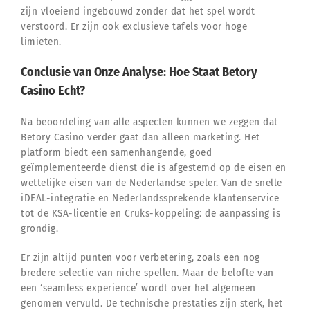
zijn vloeiend ingebouwd zonder dat het spel wordt
verstoord. Er zijn ook exclusieve tafels voor hoge
limieten.
Conclusie van Onze Analyse: Hoe Staat Betory
Casino Echt?
Na beoordeling van alle aspecten kunnen we zeggen dat
Betory Casino verder gaat dan alleen marketing. Het
platform biedt een samenhangende, goed
geïmplementeerde dienst die is afgestemd op de eisen en
wettelijke eisen van de Nederlandse speler. Van de snelle
iDEAL-integratie en Nederlandssprekende klantenservice
tot de KSA-licentie en Cruks-koppeling: de aanpassing is
grondig.
Er zijn altijd punten voor verbetering, zoals een nog
bredere selectie van niche spellen. Maar de belofte van
een ‘seamless experience’ wordt over het algemeen
genomen vervuld. De technische prestaties zijn sterk, het