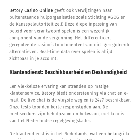
Betory Casino Online
geeft ook verwijzingen naar
buitenstaande hulporganisaties zoals Stichting AGOG en
de Kansspelautoriteit zelf. Deze diepe inpassing van
beleid voor verantwoord spelen is een wezenlijk
component van de vergunning. Het differentieert
gereguleerde casino’s fundamenteel van niet-gereguleerde
alternatieven. Real-time data over spelen is altijd
zichtbaar in je account.
Klantendienst: Beschikbaarheid en Deskundigheid
Een vlekkeloze ervaring kan stranden op matige
klantenservice. Betory biedt ondersteuning via chat en e-
mail. De live chat is de vlugste weg en is 24/7 beschikbaar.
Onze tests toonden korte responstijden aan. De
medewerkers zijn behulpzaam en bekwaam, met kennis
van het Nederlandse regelgevingskader.
De klantendienst is in het Nederlands, wat een belangrijke