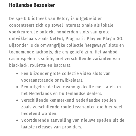
Hollandse Bezoeker
De spelbibliotheek van Betory is uitgebreid en
concentreert zich op zowel internationale als lokale
voorkeuren. Je ontdekt honderden slots van grote
ontwikkelaars zoals NetEnt, Pragmatic Play en Play’n GO.
Bijzonder is de omvangrijke collectie ‘Megaways’ slots en
toenemende jackpots, die erg geliefd zijn. Het aanbod
casinospelen is solide, met verschillende varianten van
blackjack, roulette en baccarat.
Een bijzonder grote collectie video slots van
vooraanstaande ontwikkelaars.
Een uitgebreide live casino gedeelte met tafels in
het Nederlands en buitenlandse dealers.
Verschillende kenmerkend Nederlandse spellen
zoals verschillende roulettevarianten die hier veel
beoefend worden.
Voortdurende aanvulling van nieuwe spellen uit de
laatste releases van providers.