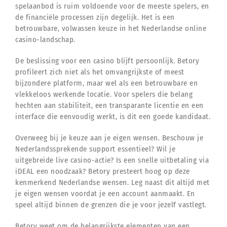
spelaanbod is ruim voldoende voor de meeste spelers, en
de financiële processen zijn degelijk. Het is een
betrouwbare, volwassen keuze in het Nederlandse online
casino-landschap.
De beslissing voor een casino blijft persoonlijk. Betory
profileert zich niet als het omvangrijkste of meest
bijzondere platform, maar wel als een betrouwbare en
vlekkeloos werkende locatie. Voor spelers die belang
hechten aan stabiliteit, een transparante licentie en een
interface die eenvoudig werkt, is dit een goede kandidaat.
Overweeg bij je keuze aan je eigen wensen. Beschouw je
Nederlandssprekende support essentieel? Wil je
uitgebreide live casino-actie? Is een snelle uitbetaling via
iDEAL een noodzaak? Betory presteert hoog op deze
kenmerkend Nederlandse wensen. Leg naast dit altijd met
je eigen wensen voordat je een account aanmaakt. En
speel altijd binnen de grenzen die je voor jezelf vastlegt.
Betory weet om de belangrijkste elementen van een