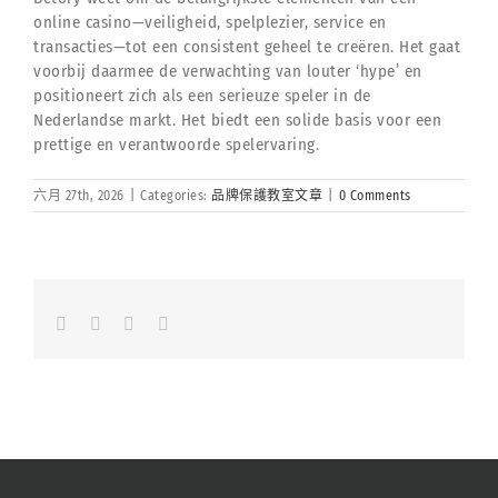
online casino—veiligheid, spelplezier, service en
transacties—tot een consistent geheel te creëren. Het gaat
voorbij daarmee de verwachting van louter ‘hype’ en
positioneert zich als een serieuze speler in de
Nederlandse markt. Het biedt een solide basis voor een
prettige en verantwoorde spelervaring.
六月 27th, 2026
|
Categories:
品牌保護教室文章
|
0 Comments
Facebook
LinkedIn
Whatsapp
Email