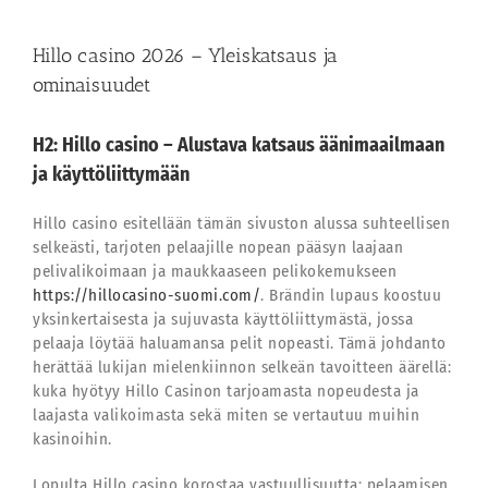
Hillo casino 2026 – Yleiskatsaus ja
ominaisuudet
H2: Hillo casino – Alustava katsaus äänimaailmaan
ja käyttöliittymään
Hillo casino esitellään tämän sivuston alussa suhteellisen
selkeästi, tarjoten pelaajille nopean pääsyn laajaan
pelivalikoimaan ja maukkaaseen pelikokemukseen
https://hillocasino-suomi.com/
. Brändin lupaus koostuu
yksinkertaisesta ja sujuvasta käyttöliittymästä, jossa
pelaaja löytää haluamansa pelit nopeasti. Tämä johdanto
herättää lukijan mielenkiinnon selkeän tavoitteen äärellä:
kuka hyötyy Hillo Casinon tarjoamasta nopeudesta ja
laajasta valikoimasta sekä miten se vertautuu muihin
kasinoihin.
Lopulta Hillo casino korostaa vastuullisuutta: pelaamisen