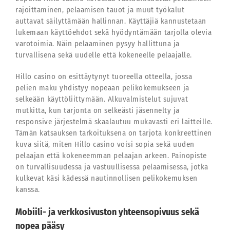
rajoittaminen, pelaamisen tauot ja muut työkalut
auttavat säilyttämään hallinnan. Käyttäjiä kannustetaan
lukemaan käyttöehdot sekä hyödyntämään tarjolla olevia
varotoimia. Näin pelaaminen pysyy hallittuna ja
turvallisena sekä uudelle että kokeneelle pelaajalle.
Hillo casino on esittäytynyt tuoreella otteella, jossa
pelien maku yhdistyy nopeaan pelikokemukseen ja
selkeään käyttöliittymään. Alkuvalmistelut sujuvat
mutkitta, kun tarjonta on selkeästi jäsennelty ja
responsive järjestelmä skaalautuu mukavasti eri laitteille.
Tämän katsauksen tarkoituksena on tarjota konkreettinen
kuva siitä, miten Hillo casino voisi sopia sekä uuden
pelaajan että kokeneemman pelaajan arkeen. Painopiste
on turvallisuudessa ja vastuullisessa pelaamisessa, jotka
kulkevat käsi kädessä nautinnollisen pelikokemuksen
kanssa.
Mobiili- ja verkkosivuston yhteensopivuus sekä
nopea pääsy