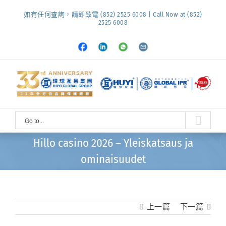
Skip
如有任何查詢，請即致電 (852) 2525 6008 | Call Now at (852)
to
2525 6008
content
Facebook
LinkedIn
Whatsapp
Email
Go to...
Hillo casino 2026 – Yleiskatsaus ja
ominaisuudet
上一篇
下一篇