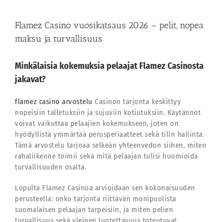
Flamez Casino vuosikatsaus 2026 – pelit, nopea
maksu ja turvallisuus
Minkälaisia kokemuksia pelaajat Flamez Casinosta
jakavat?
flamez casino arvostelu
Casinon tarjonta keskittyy
nopeisiin talletuksiin ja sujuviin kotiutuksiin. Käytännöt
voivat vaikuttaa pelaajien kokemukseen, joten on
hyödyllistä ymmärtää perusperiaatteet sekä tilin hallinta.
Tämä arvostelu tarjoaa selkeän yhteenvedon siihen, miten
rahaliikenne toimii sekä mitä pelaajan tulisi huomioida
turvallisuuden osalta.
Lopulta Flamez Casinoa arvioidaan sen kokonaisuuden
perusteella: onko tarjonta riittävän monipuolista
suomalaisen pelaajan tarpeisiin, ja miten pelien
turvallisuus sekä yleinen luotettavuus toteutuvat