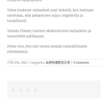
Tukea koskevat vastaukset ovat tärkeitä, kun halutaan
varmistaa, että pelaaminen sujuu ongelmitta ja
turvallisesti.
Tutustu Flamez Casinon eksklusiivisiin tarjouksiin ja
suunnittele pelikassasi.
Pelaa vain, kun olet varma omasta taloudellisesta
tilanteestasi.
六月 27th, 2026
|
Categories:
品牌保護教室文章
|
0 Comments
Facebook
LinkedIn
Whatsapp
Email