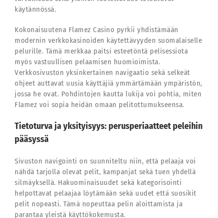
käytännössä.
Kokonaisuutena Flamez Casino pyrkii yhdistämään
modernin verkkokasinoiden käytettävyyden suomalaiselle
pelurille. Tämä merkkaa paitsi esteetöntä pelisessiota
myös vastuullisen pelaamisen huomioimista.
Verkkosivuston yksinkertainen navigaatio sekä selkeät
ohjeet auttavat uusia käyttäjiä ymmärtämään ympäristön,
jossa he ovat. Pohdintojen kautta lukija voi pohtia, miten
Flamez voi sopia heidän omaan pelitottumukseensa.
Tietoturva ja yksityisyys: perusperiaatteet peleihin
pääsyssä
Sivuston navigointi on suunniteltu niin, että pelaaja voi
nähdä tarjolla olevat pelit, kampanjat sekä tuen yhdellä
silmäyksellä. Hakuominaisuudet sekä kategorisointi
helpottavat pelaajaa löytämään sekä uudet että suosikit
pelit nopeasti. Tämä nopeuttaa pelin aloittamista ja
parantaa yleistä käyttökokemusta.