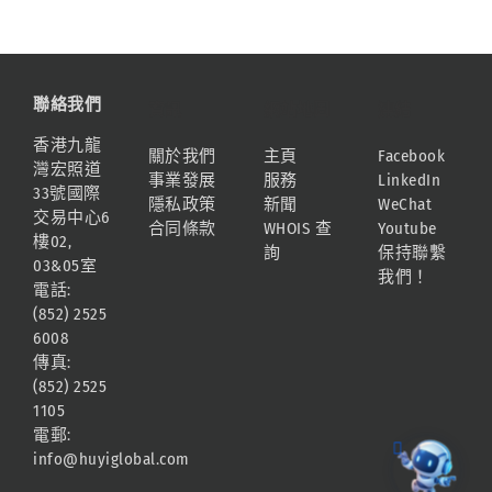
聯絡我們
資訊
網站地圖
連結
香港九龍
關於我們
主頁
Facebook
灣宏照道
事業發展
服務
LinkedIn
33號國際
隱私政策
新聞
WeChat
交易中心6
合同條款
WHOIS 查
Youtube
樓02,
詢
保持聯繫
03&05室
我們！
電話:
(852) 2525
6008
傳真:
(852) 2525
1105
電郵:
info@huyiglobal.com