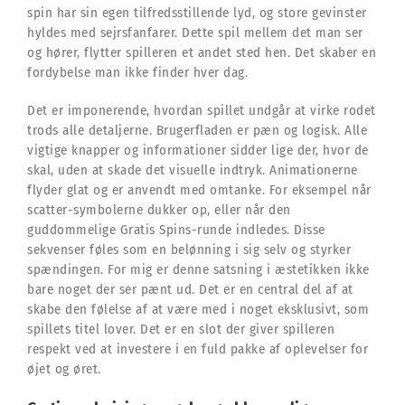
spin har sin egen tilfredsstillende lyd, og store gevinster
hyldes med sejrsfanfarer. Dette spil mellem det man ser
og hører, flytter spilleren et andet sted hen. Det skaber en
fordybelse man ikke finder hver dag.
Det er imponerende, hvordan spillet undgår at virke rodet
trods alle detaljerne. Brugerfladen er pæn og logisk. Alle
vigtige knapper og informationer sidder lige der, hvor de
skal, uden at skade det visuelle indtryk. Animationerne
flyder glat og er anvendt med omtanke. For eksempel når
scatter-symbolerne dukker op, eller når den
guddommelige Gratis Spins-runde indledes. Disse
sekvenser føles som en belønning i sig selv og styrker
spændingen. For mig er denne satsning i æstetikken ikke
bare noget der ser pænt ud. Det er en central del af at
skabe den følelse af at være med i noget eksklusivt, som
spillets titel lover. Det er en slot der giver spilleren
respekt ved at investere i en fuld pakke af oplevelser for
øjet og øret.