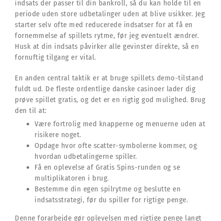
indsats der passer til din bankroll, så du kan holde til en
periode uden store udbetalinger uden at blive usikker. Jeg
starter selv ofte med reducerede indsatser for at få en
fornemmelse af spillets rytme, før jeg eventuelt ændrer.
Husk at din indsats påvirker alle gevinster direkte, så en
fornuftig tilgang er vital.
En anden central taktik er at bruge spillets demo-tilstand
fuldt ud. De fleste ordentlige danske casinoer lader dig
prøve spillet gratis, og det er en rigtig god mulighed. Brug
den til at:
Være fortrolig med knapperne og menuerne uden at
risikere noget.
Opdage hvor ofte scatter-symbolerne kommer, og
hvordan udbetalingerne spiller.
Få en oplevelse af Gratis Spins-runden og se
multiplikatoren i brug.
Bestemme din egen spilrytme og beslutte en
indsatsstrategi, før du spiller for rigtige penge.
Denne forarbejde gør oplevelsen med rigtige penge langt