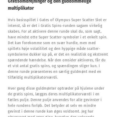
Gratisomdrejninger og den guddommelige
multiplikator
Hvis basisspillet i Gates of Olympus Super Scatter Slot er
intenst, så er det i Gratis Spins-runden sagaen virkelig
skabes. For at aktivere denne runde skal du, som sagt,
have mindst otte Super Scatter-symboler i et enkelt spin.
Det kan forekomme som en svær hurdle, men med
spillets høje volatilitet og den hyppige måde scatter-
symbolerne dukker op på, er det en realistisk og ekstremt
spændende hændelse. Når den omsider aktiveres, får du
et vist antal gratis spins, og spændingen stiger kun. I
denne runde præsenteres en særlig guldmønt med en
tilfældig multiplikatorværdi.
Hver gang disse guldmønter optræder på hjulene under
de gratis spins, lægges deres multiplikatorværdi i en
fælles pulje. Denne pulje anvendes for alle gevinster i
hele rundens forløb. Det betyder at selv en mindre
gevinst i denne runde kan øges voldsomt. Jeg har
observeret med egne øjne, hvordan den voksende