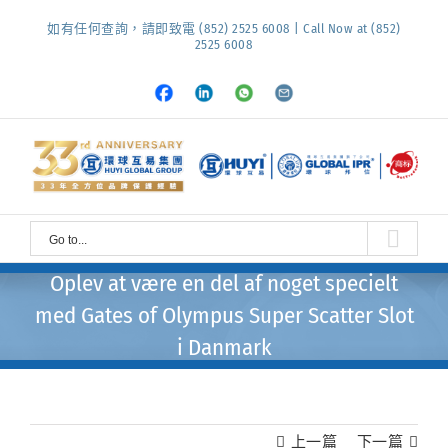
Skip
如有任何查詢，請即致電 (852) 2525 6008 | Call Now at (852)
to
2525 6008
content
Facebook
LinkedIn
Whatsapp
Email
Go to...
Oplev at være en del af noget specielt
med Gates of Olympus Super Scatter Slot
i Danmark
上一篇
下一篇