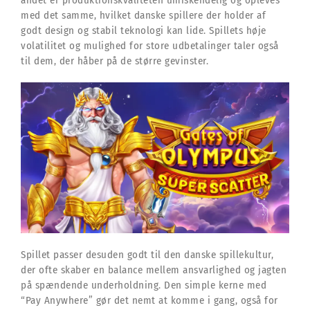
andet er produktionskvaliteten umiskendelig og opleves
med det samme, hvilket danske spillere der holder af
godt design og stabil teknologi kan lide. Spillets høje
volatilitet og mulighed for store udbetalinger taler også
til dem, der håber på de større gevinster.
Spillet passer desuden godt til den danske spillekultur,
der ofte skaber en balance mellem ansvarlighed og jagten
på spændende underholdning. Den simple kerne med
“Pay Anywhere” gør det nemt at komme i gang, også for