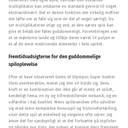
multiplikator kan omdanne en standard gevinst til noget
ekstraordinært. Det er denne funktion der virkelig indfrier
det løfte om at føle sig som en del af noget særligt. Du
ser multiplikatoren stige og ved, at den næste spin kan
give et beløb der føles guddommeligt. Forventningen ved
at se mønterne lande og tilføje deres værdi til puljen er
et af de mest medrivende elementer i hele spillet.
Fremtidsudsigterne for den guddommelige
spiloplevelse
Efter at have observeret Gates of Olympus Super Scatter
Slots anerkendelse, mener jeg den vil holde sig. Dens
kraft er en kombination der ikke går af mode: et solidt,
kendeligt tema, en ny og tilfredsstillende mekanik, og en
udførelse i høj kvalitet. Mens spilbranchen ofte udvikler
sig mod mere komplekse bonusspil og historiefortælling,
viser dette spil at enkelhed og elegance ofte sejrer. Jeg
anser det for sandsynligt at se det fortsætte på toplister
og påvirke nye slots, der prøver at kopiere dens fremgang.