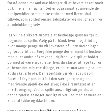
forstå denne mekanisme bidrager til at bevare et rationelt
blik, mens man spiller. Det er også smart at anvende de
hjælpemidler som danske casinoer med licens skal
tilbyde, som spillegrænser, tabstakster og muligheden for
at udelukke sig selv.
Jeg vil helt sikkert anbefale at fastlægge grænser før du
begynder at spille. Vælg på forhånd, hvor meget tid og
hvor mange penge du vil investere på underholdningen,
og forbliv til det. Brug ikke penge der er ment til husleje,
mad eller andre påkrævede udgifter. Hvis spillet holder
op med at være sjovt, eller hvis du starter at jage tab for
at hente det mistede tilbage, er det et markant signal om
at du skal afbryde. Den egentlige værdi i et spil som
Gates of Olympus består i den særlige rejse og de
medrivende øjeblikke det giver, ikke i resultatet af en
enkelt omgang. Ved at spille ansvarligt sørger du, at
denne følelse af noget særligt bliver ved med at være en
kilde til lykke og ikke til uro.