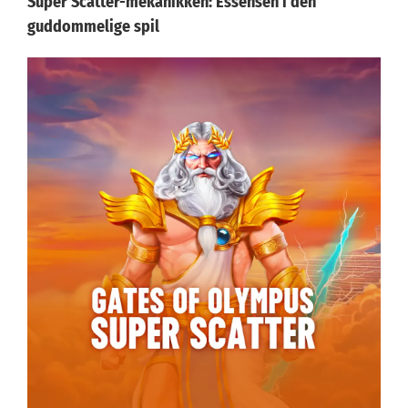
Super Scatter-mekanikken: Essensen i den
guddommelige spil