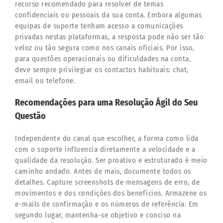
recurso recomendado para resolver de temas
confidenciais ou pessoais da sua conta. Embora algumas
equipas de suporte tenham acesso a comunicações
privadas nestas plataformas, a resposta pode não ser tão
veloz ou tão segura como nos canais oficiais. Por isso,
para questões operacionais ou dificuldades na conta,
deve sempre privilegiar os contactos habituais: chat,
email ou telefone.
Recomendações para uma Resolução Ágil do Seu
Questão
Independente do canal que escolher, a forma como lida
com o suporte influencia diretamente a velocidade e a
qualidade da resolução. Ser proativo e estruturado é meio
caminho andado. Antes de mais, documente todos os
detalhes. Capture screenshots de mensagens de erro, de
movimentos e dos condições dos benefícios. Armazene os
e-mails de confirmação e os números de referência. Em
segundo lugar, mantenha-se objetivo e conciso na