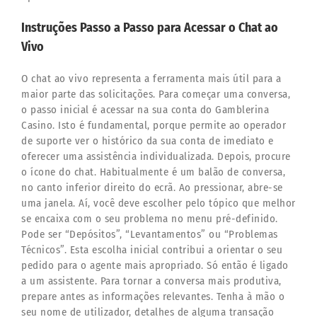
Instruções Passo a Passo para Acessar o Chat ao
Vivo
O chat ao vivo representa a ferramenta mais útil para a
maior parte das solicitações. Para começar uma conversa,
o passo inicial é acessar na sua conta do Gamblerina
Casino. Isto é fundamental, porque permite ao operador
de suporte ver o histórico da sua conta de imediato e
oferecer uma assistência individualizada. Depois, procure
o ícone do chat. Habitualmente é um balão de conversa,
no canto inferior direito do ecrã. Ao pressionar, abre-se
uma janela. Aí, você deve escolher pelo tópico que melhor
se encaixa com o seu problema no menu pré-definido.
Pode ser “Depósitos”, “Levantamentos” ou “Problemas
Técnicos”. Esta escolha inicial contribui a orientar o seu
pedido para o agente mais apropriado. Só então é ligado
a um assistente. Para tornar a conversa mais produtiva,
prepare antes as informações relevantes. Tenha à mão o
seu nome de utilizador, detalhes de alguma transação