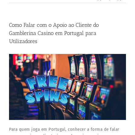
Como Falar com o Apoio ao Cliente do
Gamblerina Casino em Portugal para
Utilizadores
Para quem joga em Portugal, conhecer a forma de falar