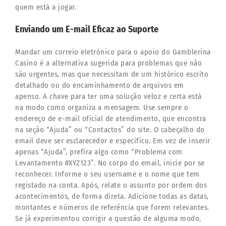
quem está a jogar.
Enviando um E-mail Eficaz ao Suporte
Mandar um correio eletrónico para o apoio do Gamblerina
Casino é a alternativa sugerida para problemas que não
são urgentes, mas que necessitam de um histórico escrito
detalhado ou do encaminhamento de arquivos em
apenso. A chave para ter uma solução veloz e certa está
na modo como organiza a mensagem. Use sempre o
endereço de e-mail oficial de atendimento, que encontra
na seção “Ajuda” ou “Contactos” do site. O cabeçalho do
email deve ser esclarecedor e específico. Em vez de inserir
apenas “Ajuda”, prefira algo como “Problema com
Levantamento #XYZ123”. No corpo do email, inicie por se
reconhecer. Informe o seu username e o nome que tem
registado na conta. Após, relate o assunto por ordem dos
acontecimentos, de forma direta. Adicione todas as datas,
montantes e números de referência que forem relevantes.
Se já experimentou corrigir a questão de alguma modo,