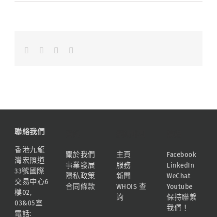
Facebook
LinkedIn
Whatsapp
Email
聯絡我們
資訊
網站地圖
連結
香港九龍
關於我們
主頁
Facebook
灣宏照道
事業發展
服務
LinkedIn
33號國際
隱私政策
新聞
WeChat
交易中心6
合同條款
WHOIS 查
Youtube
樓02,
詢
保持聯繫
03&05室
我們！
電話: