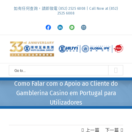
Skip
如有任何查詢，請即致電 (852) 2525 6008 | Call Now at (852)
to
2525 6008
content
Facebook
LinkedIn
Whatsapp
Email
Go to...
Como Falar com o Apoio ao Cliente do
Gamblerina Casino em Portugal para
Utilizadores
上一篇
下一篇