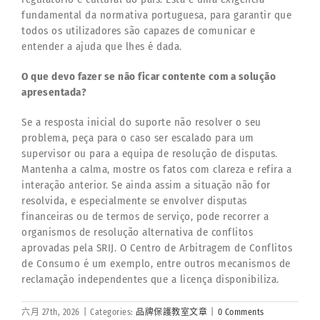
fundamental da normativa portuguesa, para garantir que
todos os utilizadores são capazes de comunicar e
entender a ajuda que lhes é dada.
O que devo fazer se não ficar contente com a solução
apresentada?
Se a resposta inicial do suporte não resolver o seu
problema, peça para o caso ser escalado para um
supervisor ou para a equipa de resolução de disputas.
Mantenha a calma, mostre os fatos com clareza e refira a
interação anterior. Se ainda assim a situação não for
resolvida, e especialmente se envolver disputas
financeiras ou de termos de serviço, pode recorrer a
organismos de resolução alternativa de conflitos
aprovadas pela SRIJ. O Centro de Arbitragem de Conflitos
de Consumo é um exemplo, entre outros mecanismos de
reclamação independentes que a licença disponibiliza.
六月 27th, 2026
|
Categories:
品牌保護教室文章
|
0 Comments