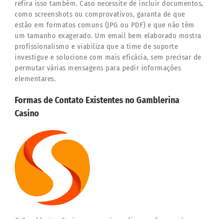
refira isso também. Caso necessite de incluir documentos,
como screenshots ou comprovativos, garanta de que
estão em formatos comuns (JPG ou PDF) e que não têm
um tamanho exagerado. Um email bem elaborado mostra
profissionalismo e viabiliza que a time de suporte
investigue e solucione com mais eficácia, sem precisar de
permutar várias mensagens para pedir informações
elementares.
Formas de Contato Existentes no Gamblerina
Casino